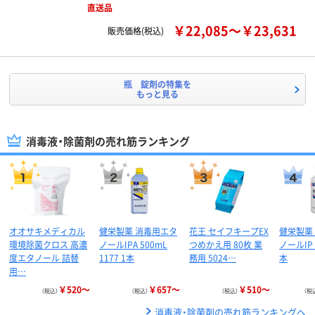
直送品
￥22,085～￥23,631
販売価格(税込)
瓶 錠剤の特集を
もっと見る
消毒液・除菌剤の売れ筋ランキング
オオサキメディカル
健栄製薬 消毒用エタ
花王 セイフキープEX
健栄製薬
環境除菌クロス 高濃
ノールIPA 500mL
つめかえ用 80枚 業
ノールIP
度エタノール 詰替
1177 1本
務用 5024…
本
用…
￥520～
￥657～
￥510～
（税込）
（税込）
（税込）
（税
消毒液・除菌剤の売れ筋ランキングへ