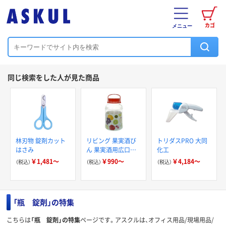
カゴ
メニュー
同じ検索をした人が見た商品
林刃物 錠剤カット
リビング 果実酒び
トリダスPRO 大同
はさみ
ん 果実酒用広口び
化工
ん
￥1,481～
￥990～
￥4,184～
（税込）
（税込）
（税込）
「瓶 錠剤」の特集
こちらは
「瓶 錠剤」の特集
ページです。アスクルは、オフィス用品/現場用品/