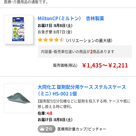
医療・介護用品の通販です。
MiltonCP（ミルトン） 杏林製薬
お届け日：
8月8日（土）
お急ぎ便：
8月7日（金）
（バリエーションの最大値）
2
内容量・販売単位違いの商品が
商品あります
￥1,435～￥2,211
販売価格(税込)
大同化工 錠剤配分用ケース ステルスケース
（ミニ） HS-002 1個
【錠剤配分】分包機などに錠剤を投入する時、ケースや瓶に
移し換える時に便利。
在庫：
4点
お届け日：8月8日（土）
医療用計量カップ/ピッチャー