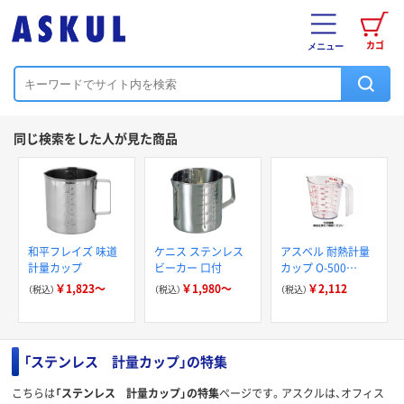
カゴ
メニュー
同じ検索をした人が見た商品
和平フレイズ 味道
ケニス ステンレス
アスベル 耐熱計量
計量カップ
ビーカー 口付
カップ O-500
500ml 232305 1セ
￥1,823～
￥1,980～
￥2,112
（税込）
（税込）
（税込）
ット(3個) 449-0029
「ステンレス 計量カップ」の特集
こちらは
「ステンレス 計量カップ」の特集
ページです。アスクルは、オフィス