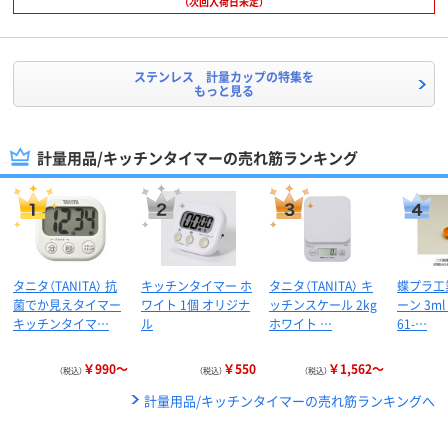
（次回入荷日未定）
ステンレス 計量カップの特集を
もっと見る
計量用品/キッチンタイマーの売れ筋ランキング
タニタ（TANITA） 抗
キッチンタイマー ホ
タニタ（TANITA） キ
蝶プラ工
菌でか見えタイマー
ワイト 1個 オリジナ
ッチンスケール 2kg
ーン 3ml 
キッチンタイマ…
ル
ホワイト …
61-…
￥990～
￥550
￥1,562～
（税込）
（税込）
（税込）
計量用品/キッチンタイマーの売れ筋ランキングへ