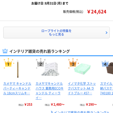
お届け日：8月31日（月）まで
￥24,624
販売価格(税込)
ロープライトの特集を
もっと見る
インテリア雑貨の売れ筋ランキング
カメヤマ キャンドル
カメヤマキャンドル
イノマタ化学 ストッ
スマイル
パーティーキャンド
ハウス 業務用ECOキ
クバスケット A4 ラ
納バスケ
ル 18cmスリムキ…
ャンドル ティーラ
イトブルー 457…
740180 
イ…
￥253
￥2,480～
￥290～
（税込）
（税込）
（税込）
インテリア雑貨の売れ筋ランキングへ