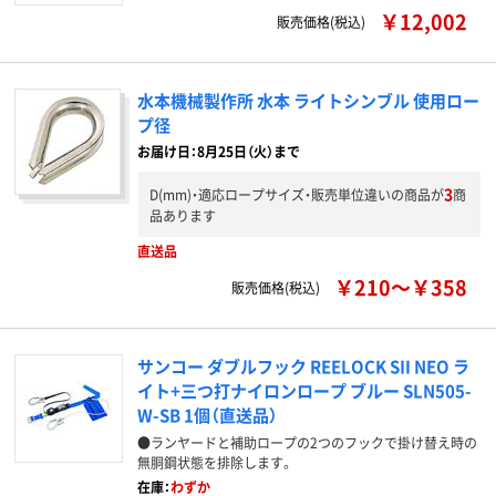
￥12,002
販売価格(税込)
水本機械製作所 水本 ライトシンブル 使用ロー
プ径
お届け日：8月25日（火）まで
3
D(mm)・適応ロープサイズ・販売単位違いの商品が
商
品あります
直送品
￥210～￥358
販売価格(税込)
サンコー ダブルフック REELOCK SII NEO ラ
イト+三つ打ナイロンロープ ブルー SLN505-
W-SB 1個（直送品）
●ランヤードと補助ロープの2つのフックで掛け替え時の
無胴鋼状態を排除します。
在庫：
わずか