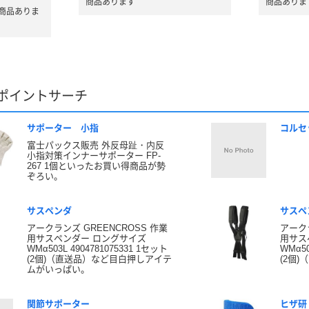
商品あります
商品ありま
商品ありま
ポイントサーチ
サポーター 小指
コルセ
富士パックス販売 外反母趾・内反
小指対策インナーサポーター FP-
267 1個といったお買い得商品が勢
ぞろい。
サスペンダ
サスペ
アークランズ GREENCROSS 作業
アークラ
用サスペンダー ロングサイズ
用サス
WMα503L 4904781075331 1セット
WMα50
(2個)（直送品）など目白押しアイテ
(2個
ムがいっぱい。
関節サポーター
ヒザ研