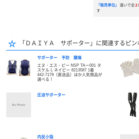
「販売単位」
違いで全
2
す
「ＤＡＩＹＡ サポーター」に関連するピン
サポーター 予防 腰痛
エヌ・エス・ピー NSP TAー001 タ
スケル L ネイビー 8213587 1着
442-7179（直送品）ほか人気商品が
選べる！
圧迫サポーター
内反小指