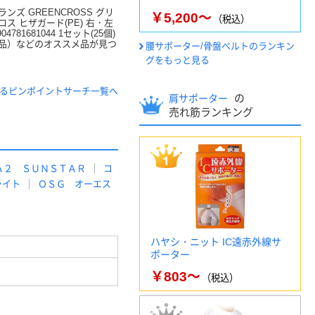
ンズ GREENCROSS グリ
￥5,200～
（税込）
ロス ヒザガード(PE) 右・左
04781681044 1セット(25個)
品）などのオススメ品が見つ
腰サポーター/骨盤ベルトのランキン
グをもっと見る
るピンポイントサーチ一覧へ
の
肩サポーター
売れ筋ランキング
Ａ２ ＳＵＮＳＴＡＲ
コ
ライト
ＯＳＧ オーエス
ハヤシ・ニット IC遠赤外線サ
ポーター
￥803～
（税込）