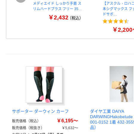
メディエイド しっかり手首 ス
【アスクル・ロハ
リムハードプラス フリー 35…
本シグマックス フ
ドサポ…
￥2,432
（税込）
￥2,20
サポーター ダーウィン カーフ
ダイヤ工業 DAIYA
DARWINGHakobelud
￥6,195～
販売価格（税込）
001-0152 1着 432-3
品）
販売価格（税抜き）
￥5,632～