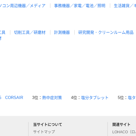
ソコン周辺機器／メディア
事務機器／家電／電池／照明
生活雑貨／
工具
切削工具／研磨材
計測機器
研究開発・クリーンルーム用品
材
5 CORSAIR
3位：
熱中症対策
4位：
塩分タブレット
5位：
塩タ
当サイトについて
関連サイト
アスクルについてお気軽にご質問ください
サイトマップ
LOHACO（