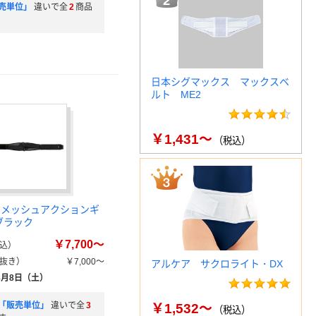
売単位」
違いで全
2
商品
日本シグマックス マックスベ
ルト ME2
￥1,431～
（税込）
 メッシュアクションギ
ブラック
￥7,700～
込）
抜き）
￥7,000～
アルケア サクロライト・DX
8月8日（土）
「販売単位」
違いで全
3
￥1,532～
（税込）