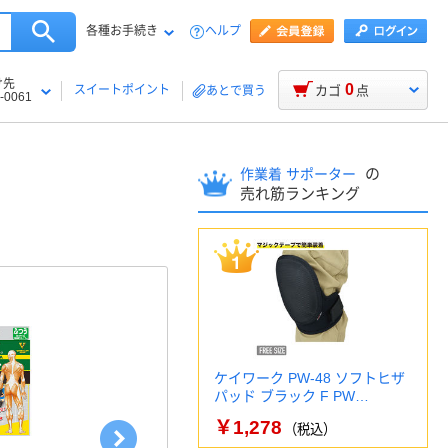
各種お手続き
ヘルプ
け先
0
スイートポイント
カゴ
点
あとで買う
-0061
の
作業着 サポーター
売れ筋ランキング
ケイワーク PW-48 ソフトヒザ
パッド ブラック F PW…
￥1,278
（税込）