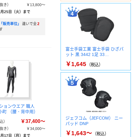
抜き）
￥13,800～
8月25日（火）まで
「販売単位」
違いで全
2
す
富士手袋工業 富士手袋 ひざパ
ット 黒 3442 1足 33…
￥1,645
（税込）
ションウエア 職人
G小町 （腰・背中用）
ジェフコム（JEFCOM） ニー
￥37,400～
込）
パッド DNP
抜き）
￥34,000～
￥1,643～
（税込）
8月17日（月）まで