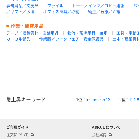
事務用品／文房具
ファイル
トナー／インク／コピー用紙
パ
／ギフト／お酒
オフィス家具／収納
衛生／医療／介護
作業・研究用品
テープ／梱包資材／店舗用品
物流・現場用品／台車
工具・電動
カニカル部品
作業服／ワークウェア／安全保護具
土木・建築資
急上昇キーワード
1位：
instax mini13
2位：
DDR
ご利用ガイド
ASKUL について
注文について
会社案内