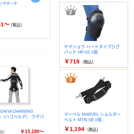
ンサポータ
メディエイド しっかりガード
興和 バンテ
手首 スタンダード 日本シグ
サポーター 
マ…
￥1
￥1,822～
51～
（税込）
（税込）
ヤマショウ ハードタイプひざ
パッド HP-03 1個
￥718
（税込）
AIYA DARWING
マーベル MARVEL ショルダー
lude（ハコベルデ） ウデパ
ベルト MTB-SB 1個…
￥1,194
（税込）
￥15,180～
込）