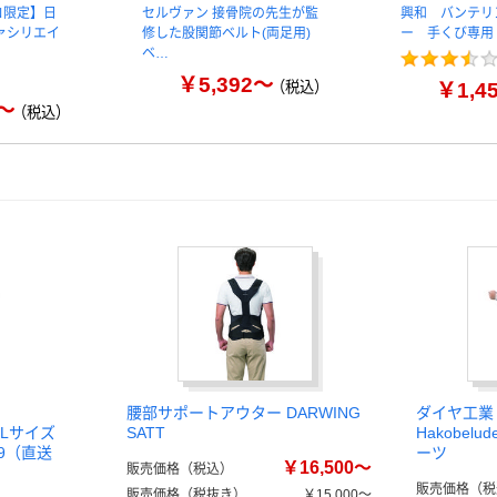
コ限定】日
セルヴァン 接骨院の先生が監
興和 バンテリ
ァシリエイ
修した股関節ベルト(両足用)
ー 手くび専用
ベ…
￥5,392～
（税込）
￥1,4
0～
（税込）
腰部サポートアウター DARWING
ダイヤ工業 D
e Lサイズ
SATT
Hakobe
559（直送
ーツ
￥16,500～
販売価格（税込）
販売価格（税
販売価格（税抜き）
￥15,000～