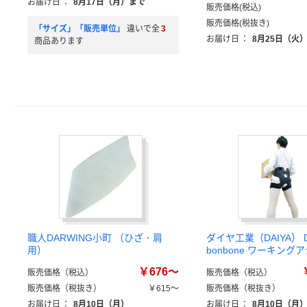
お届け日
：
8月17日（月）まで
販売価格(税込)
販売価格(税抜き)
「サイズ」「販売単位」
違いで全
3
お届け日
：
8月25日（火
商品あります
職人DARWING小町 （ひざ・肩
ダイヤ工業（DAIYA） D
用）
bonbone ワーキング
￥676～
販売価格（税込）
販売価格（税込）
販売価格（税抜き）
￥615～
販売価格（税抜き）
お届け日
：
8月10日（月）
お届け日
：
8月10日（月