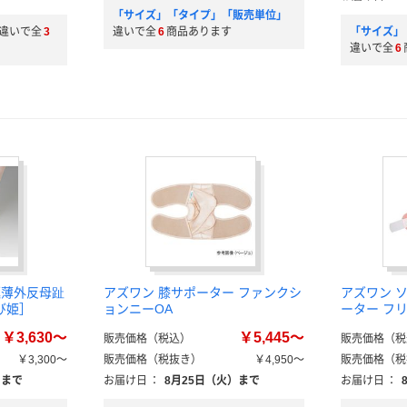
「サイズ」「タイプ」「販売単位」
違いで全
3
違いで全
6
商品あります
「サイズ」
違いで全
6
極薄外反母趾
アズワン 膝サポーター ファンクシ
アズワン 
び姫］
ョンニーOA
ーター フ
￥3,630～
￥5,445～
販売価格（税込）
販売価格（税
￥3,300～
販売価格（税抜き）
￥4,950～
販売価格（税
）まで
お届け日
：
8月25日（火）まで
お届け日
：