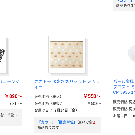
「カラー」
商品ありま
シリコーンマ
オカトー 吸水水切りマット ミッフ
パール金属
ィー
フロスト ミ
CP-8935
￥890～
￥558～
販売価格（税込）
販売価格(税込
￥810～
販売価格（税抜き）
￥508～
販売価格(税抜
お届け日
：
8月14日（金）
違いで全
3
お届け日
：
「カラー」「販売単位」
違いで全
2
商品あります