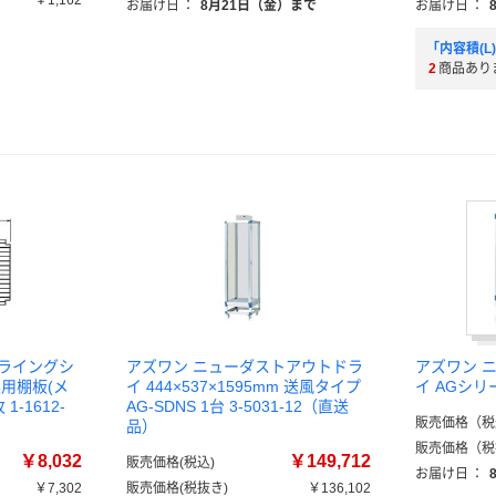
￥1,162
お届け日
：
8月21日（金）まで
お届け日
：
）
「内容積(L
2
商品あり
ドライングシ
アズワン ニューダストアウトドラ
アズワン 
換用棚板(メ
イ 444×537×1595mm 送風タイプ
イ AGシリ
1-1612-
AG-SDNS 1台 3-5031-12（直送
販売価格（税
品）
販売価格（税
￥8,032
￥149,712
販売価格(税込)
お届け日
：
￥7,302
販売価格(税抜き)
￥136,102