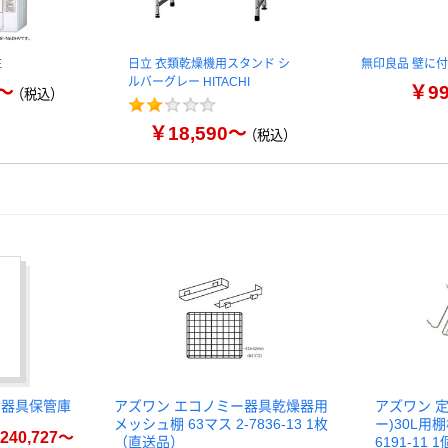
E
日立 衣類乾燥機用スタンド シ
無印良品 壁に
ルバーグレー HITACHI
0～
￥9
（税込）
￥18,590～
（税込）
付器具保管庫
アズワン エコノミー器具乾燥器用
アズワン 
メッシュ棚 63マス 2-7836-13 1枚
ー)30L用棚
240,727～
（直送品）
6191-11