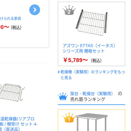
付けられる家具
SANKA ラック 3段 収納棚 収
アイリスオー
納 カラーボックス 組立…
ブラック H-J
90～
（税込）
￥4,108～
￥1
（税込）
アズワン ETTAS（イータス）
シリーズ用 棚板セット
￥5,789～
（税込）
乾燥機（実験用）のランキングをもっ
と見る
の
架台・乾燥台（実験用）
売れ筋ランキング
定温乾燥器(リアブロ
板 / 棚受け セット 4-
 1個（直送品）