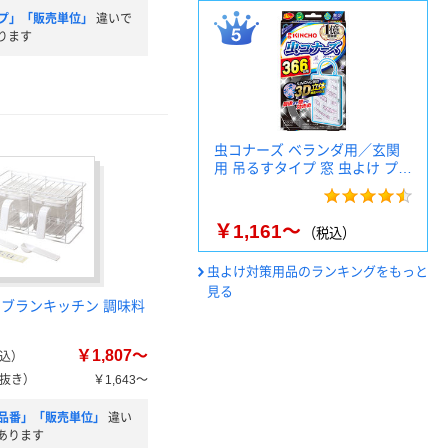
プ」「販売単位」
違いで
ります
虫コナーズ ベランダ用／玄関
用 吊るすタイプ 窓 虫よけ プ…
￥1,161～
（税込）
虫よけ対策用品のランキングをもっと
見る
 ブランキッチン 調味料
￥1,807～
込）
抜き）
￥1,643～
品番」「販売単位」
違い
あります