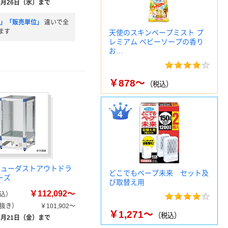
8月26日（水）まで
)」「販売単位」
違いで全
ます
天使のスキンベープミスト プ
レミアム ベビーソープの香り
お…
￥878～
（税込）
ニューダストアウトドラ
どこでもベープ未来 セット及
ーズ
び取替え用
￥112,092～
込）
抜き）
￥101,902～
￥1,271～
（税込）
8月21日（金）まで