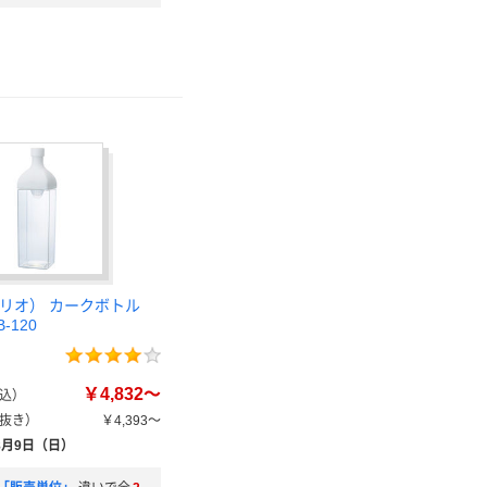
ハリオ） カークボトル
B-120
￥4,832～
込）
抜き）
￥4,393～
8月9日（日）