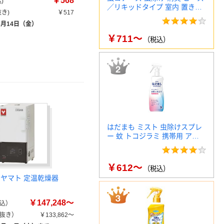
￥568
)
／リキッドタイプ 室内 置き…
き)
￥517
8月14日（金）
￥711～
（税込）
はだまも ミスト 虫除けスプレ
ー 蚊 トコジラミ 携帯用 ア…
￥612～
（税込）
 ヤマト 定温乾燥器
￥147,248～
込）
抜き）
￥133,862～