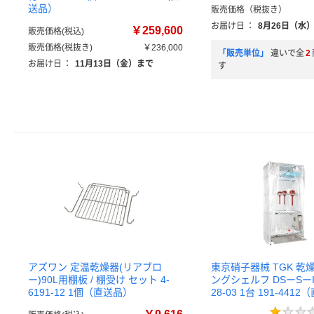
送品）
販売価格（税抜き）
お届け日
：
8月26日（水
￥259,600
販売価格(税込)
販売価格(税抜き)
￥236,000
「販売単位」
違いで全
2
お届け日
：
11月13日（金）まで
す
アズワン 定温乾燥器(リアブロ
東京硝子器械 TGK 乾
ー)90L用棚板 / 棚受け セット 4-
ングシェルフ DSーSーIR 
6191-12 1個（直送品）
28-03 1台 191-441