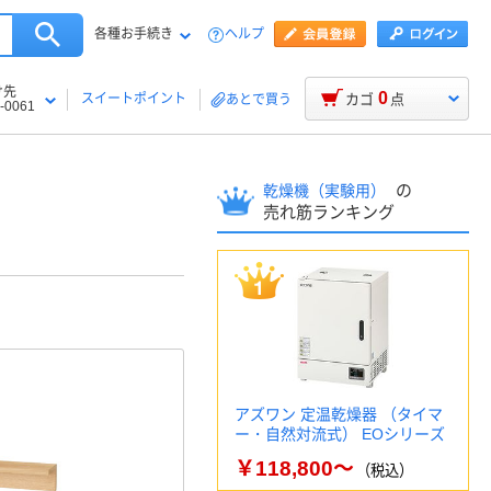
各種お手続き
ヘルプ
け先
0
スイートポイント
カゴ
点
あとで買う
-0061
の
乾燥機（実験用）
売れ筋ランキング
アズワン 定温乾燥器 （タイマ
ー・自然対流式） EOシリーズ
￥118,800～
（税込）