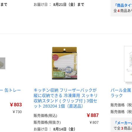
）まで
お届け日
：
8月21日（金）まで
「商品タイ
全
4
商品あ
ー 缶トレー
キッチン収納 フリーザーバックが
パール金属
縦に収納できる 冷凍庫用 スッキリ
ラック
収納スタンド ( クリップ付 ) 3個セ
￥803
販売価格（税
ット 283204 1個（直送品）
￥730
販売価格（税
￥887
販売価格(税込)
販売価格(税抜き)
￥807
「メーカー
で全
3
商品
お届け日
：
8月14日（金）