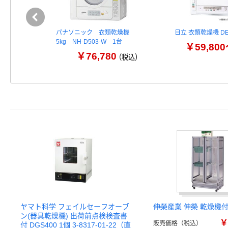
パナソニック 衣類乾燥機
日立 衣類乾燥機 D
5kg NH-D503-W 1台
￥59,80
￥76,780
（税込）
ヤマト科学 フェイルセーフオーブ
伸榮産業 伸榮 乾燥機
ン(器具乾燥機) 出荷前点検検査書
￥
販売価格（税込）
付 DGS400 1個 3-8317-01-22（直