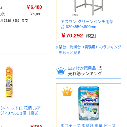
￥6,480
)
き)
￥5,891
8月21日（金）まで
アズワン クリーンベンチ用架
台 620×550×800mm …
￥70,292
（税込）
架台・乾燥台（実験用）のランキング
をもっと見る
の
虫よけ対策用品
売れ筋ランキング
シ-ト レトロ 花柄 ルア
 407961 1個（直送
虫コナーズ 虫除け 消臭 ビーズ