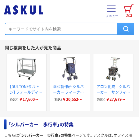
カゴ
メニュー
同じ検索をした人が見た商品
【DULTON/ダルト
幸和製作所 シルバ
アロン化成 シルバ
ン】 フォールディン
ーカー フィーナ
ーカー サンフィー
グ トローリー
SLM06
ルショッピング
￥17,600～
￥20,552～
￥27,679～
（税込）
（税込）
（税込）
H11907
「シルバーカー 歩行車」の特集
こちらは
「シルバーカー 歩行車」の特集
ページです。アスクルは、オフィス用