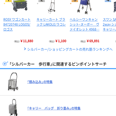
ROSY ワゴンカート
キャリーカート ブラ
ヘルシーワンキャン
スワン SA
84720748 LOGOS/
ック LAKOLE/ラコレ
シット・ヌーボー ヴ
2way 
ロゴス
ァイオレット 4968…
キャリー
￥11,880
￥1,100
￥69,891
（税込）
（税込）
（税込）
シルバーカー/ショッピングカートの売れ筋ランキングへ
「シルバーカー 歩行車」に関連するピンポイントサーチ
「積み込み」の特集
「キャリー バッグ 折り畳み」の特集