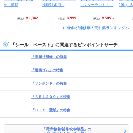
め 簡易
補修剤 多用…
コンシーラント ク…
10kg 3
￥1,342
￥999
￥585～
（税込）
（税込）
（税込）
（
補修材/補修剤の売れ筋ランキングへ
「シール ペースト」に関連するピンポイントサーチ
「雨漏り補修」の特集
「耐候ゴム」の特集
「サンボンド」の特集
「ＡＥ１２００」の特集
「ＤＩＹ 壁紙」の特集
「潤滑/接着/補修/化学製品」の