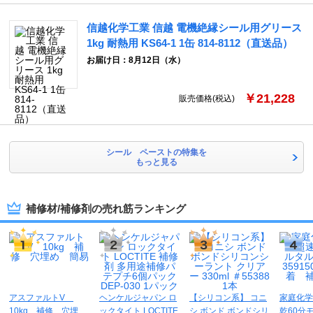
信越化学工業 信越 電機絶縁シール用グリース
1kg 耐熱用 KS64-1 1缶 814-8112（直送品）
お届け日：8月12日（水）
￥21,228
販売価格(税込)
シール ペーストの特集を
もっと見る
補修材/補修剤の売れ筋ランキング
アスファルトV
ヘンケルジャパン ロ
【シリコン系】 コニ
家庭化学
10kg 補修 穴埋
ックタイト LOCTITE
シ ボンド ボンドシリ
乾60