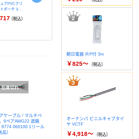
ュアPVCクリ
ベッツウェル 犬用食事療法食
リーフジャパ
トポーチ 3-…
食物アレルギーケア フィッシ
ーチェア LFP
ュ…
717
￥13
（税込）
￥6,287
（税込）
朝日電器 片P付 3m
￥825～
（税込）
アケーブル / マルチペ
オーナンバ ビニルキャブタイ
9ペアAWG22 遮蔽
ヤ VCTF
8774 060100 1リール
直送品）
￥4,918～
（税込）