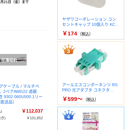
8月21日（金）まで
ヤザワコーポレーション コン
セントキャップ 10個入り KC…
￥174
（税込）
アールエスコンポーネンツ RS
アケーブル / マルチペ
PRO 光アダプタ コネクタ…
2ペアAWG22 遮蔽
 9302 060U500 1リー
￥599～
（税込）
)（直送品）
￥112,037
)
き)
￥101,852