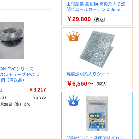
上村産業 高耐候 防炎糸入り透
明ビニールカーテン 0.3mm…
￥29,800
（税込）
LON PVCシリーズ
難燃透明糸入りシート
VC Jチューブ PVC-J-
-B 1個（直送品）
￥6,550～
（税込）
￥3,217
)
き)
￥2,925
8月26日（水）まで
明和グラビア 透明間仕切りシ