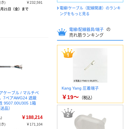
き)
￥232,591
電線/ケーブル（配線関連）のランキ
8月21日（金）まで
ングをもっと見る
の
電線/配線器具/端子
売れ筋ランキング
Kang Yang 圧着端子
アケーブル / マルチペ
￥19～
7ペアAWG24 遮蔽
（税込）
 9507.00U305 1箱
（直送品）
￥188,214
)
き)
￥171,104