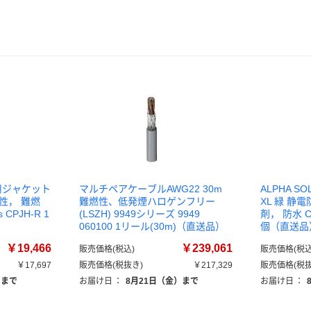
業用ジャケット
マルチペアケーブルAWG22 30m
ALPHA 
品性， 難燃
難燃性、低発煙ハロゲンフリー
XL 緑 静
 CPJH-R 1
(LSZH) 9949シリーズ 9949
剤， 防水 Che
060100 1リール(30m)（直送品）
個（直送品
￥19,466
￥239,061
販売価格(税込)
販売価格(税込
￥17,697
販売価格(税抜き)
￥217,329
販売価格(税抜
）まで
お届け日
：
8月21日（金）まで
お届け日
：