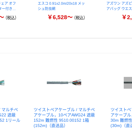
チェア オフ
エスコ 0.91x2.0m/20x18 メッ
アズワン アズピ
ター付き…
シュ防虫網
アバッグ ウエス
0～
￥6,528～
￥2,
（税込）
（税込）
 マルチペ
ツイストペアケーブル / マルチペ
ツイストペ
22 遮蔽
アケーブル，10ペアAWG24 遮蔽
アケーブル，
152 1リール
152m 難燃性 9510.00152 1箱
30m 難燃性 
(152m)（直送品）
(30m)（