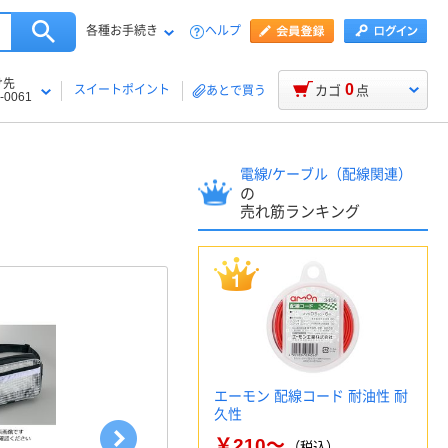
各種お手続き
ヘルプ
け先
0
スイートポイント
カゴ
点
あとで買う
-0061
電線/ケーブル（配線関連）
の
売れ筋ランキング
エーモン 配線コード 耐油性 耐
久性
￥210～
（税込）