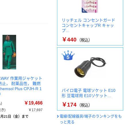
リッチェル コンセントガード
コンセントキャップR キャッ
プ…
￥440
（税込）
SOLWAY 作業用ジャケット
電防止， 耐薬品性， 難燃
msol Plus CPJH-R 1
パイロ電子 電球ソケット E10
）
形 豆電球用 E10ソケット…
￥19,466
)
￥174
（税込）
き)
￥17,697
電線/配線器具/端子のランキングをも
8月21日（金）まで
っと見る