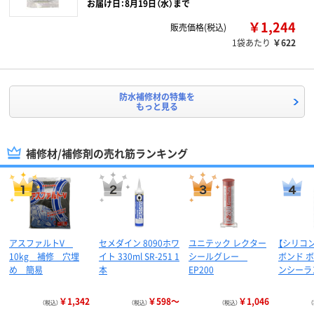
お届け日：8月19日（水）まで
￥1,244
販売価格(税込)
1袋あたり
￥622
防水補修材の特集を
もっと見る
補修材/補修剤の売れ筋ランキング
アスファルトV
セメダイン 8090ホワ
ユニテック レクター
【シリコン
10kg 補修 穴埋
イト 330ml SR-251 1
シールグレー
ボンド 
め 簡易
本
EP200
ンシーラ
￥1,342
￥598～
￥1,046
（税込）
（税込）
（税込）