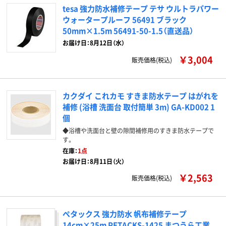
tesa 強力防水補修テープ テサ ウルトラパワー
ウォータープルーフ 56491 ブラック
50mm×1.5m 56491-50-1.5（直送品）
お届け日：8月12日（水）
￥3,004
販売価格(税込)
カクダイ これカモ すきま防水テープ はがれを
補修 (浴槽 洗面台 取付簡単 3m) GA-KD002 1
個
◆浴槽や洗面台と壁の隙間補修用のすきま防水テープで
す。
在庫：
1点
お届け日：8月11日（火）
￥2,563
販売価格(税込)
ぺタックス 強力防水 帆布補修テープ
14cm×25m PETACKS-1425 まつうら工業