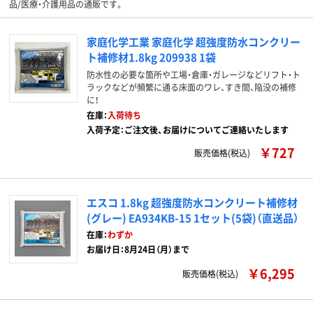
品/医療・介護用品の通販です。
家庭化学工業 家庭化学 超強度防水コンクリー
ト補修材1.8kg 209938 1袋
防水性の必要な箇所や工場・倉庫・ガレージなどリフト・ト
ラックなどが頻繁に通る床面のワレ、すき間、陥没の補修
に！
在庫：
入荷待ち
入荷予定：ご注文後、お届けについてご連絡いたします
￥727
販売価格(税込)
エスコ 1.8kg 超強度防水コンクリート補修材
(グレー) EA934KB-15 1セット(5袋)（直送品）
在庫：
わずか
お届け日：8月24日（月）まで
￥6,295
販売価格(税込)