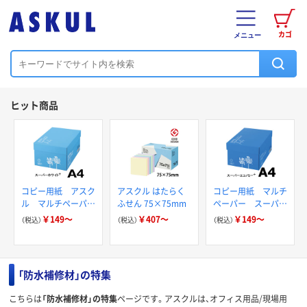
カゴ
メニュー
ヒット商品
コピー用紙 アスク
アスクル はたらく
コピー用紙 マルチ
ル マルチペーパー
ふせん 75×75mm
ペーパー スーパー
スーパーホワイト+
エコノミー+
￥149～
￥407～
￥149～
（税込）
（税込）
（税込）
「防水補修材」の特集
こちらは
「防水補修材」の特集
ページです。アスクルは、オフィス用品/現場用