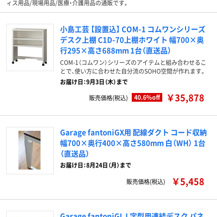
ィス用品/現場用品/医療・介護用品の通販です。
小島工芸 【設置込】 COM-1 コムワンシリーズ
デスク上棚 C1D-70上棚ホワイト 幅700×奥
行295×高さ688mm 1台（直送品）
COM-1（コムワン）シリーズのアイテムと組み合わせるこ
とで、使い方に合わせた自分流のSOHO空間が作れます。
お届け日：9月3日（木）まで
￥35,878
40.6%off
販売価格(税込)
Garage fantoniGX用 配線ダクト コード収納
幅700×奥行400×高さ580mm 白（WH） 1台
（直送品）
お届け日：8月24日（月）まで
￥5,458
販売価格(税込)
Garage fantoniGL L字型用連結デスク パネ