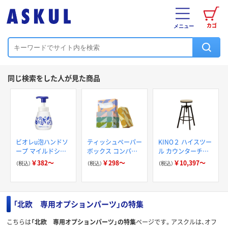
カゴ
メニュー
同じ検索をした人が見た商品
ビオレu泡ハンドソ
ティッシュペーパー
KINO２ ハイスツー
ープ マイルドシト
ボックス コンパク
ル カウンターチェ
ラスの香り ポーセ
トサイズ 150組5
ア
￥382～
￥298～
￥10,397～
（税込）
（税込）
（税込）
リンデザイン 花王
箱入 スマートコン
限定
パクトS PEFC認証
「北欧 専用オプションパーツ」の特集
こちらは
「北欧 専用オプションパーツ」の特集
ページです。アスクルは、オフ