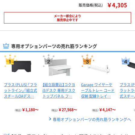
￥4,305
販売価格(税込)
メーカー都合により
販売停止中です
専用オプションパーツの売れ筋ランキング
プラス（PLUS）「フラ
【組立設置込】コクヨ
Garage ワイヤーケ
プラス（P
ットライン」「組立式
iSデスク 専用デスク
ーブルトレー コード
ラットラ
スチールOAデス…
トップパネル フ…
収納 配線トレイ…
式スチー
￥1,180～
￥27,568～
￥4,147～
（税込）
（税込）
（税込）
専用オプションパーツの売れ筋ランキングへ