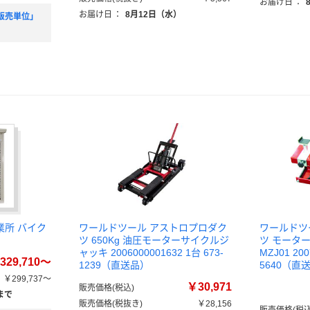
お届け日
：
お届け日
：
8月12日（水）
販売単位」
業所 バイク
ワールドツール アストロプロダク
ワールドツ
ツ 650Kg 油圧モーターサイクルジ
ツ モータ
ャッキ 2006000001632 1台 673-
MZJ01 200
329,710～
1239（直送品）
5640（直
￥299,737～
￥30,971
販売価格(税込)
まで
販売価格(税抜き)
￥28,156