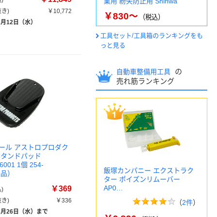
)
業用 紛失防止用 Shinwa
き)
￥10,772
￥830～
（税込）
8月12日（水）
工具セット/工具箱のランキングをも
っと見る
の
自動車整備用工具
売れ筋ランキング
ール アストロプロダク
スタンドパッド
6001 1個 254-
飯塚カンパニー エクストラク
送品）
ター ポイズンリムーバー
AP0…
￥369
)
き)
￥336
（
2件
）
8月26日（水）まで