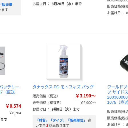
販売価格(税込
お届け日
：
8月26日（水）まで
「販売単
販売価格(税抜
ります
お届け日
：
グバッテリー
タナックス PG モトフィズ バッグ
ワールドツ
27（直送
ツ サイド
￥3,190～
販売価格（税込）
200300000
1075（直
販売価格（税抜き）
￥2,900～
￥9,574
お届け日
：
9月8日（火）まで
販売価格(税込
￥8,704
販売価格(税抜
）まで
「材質」「タイプ」「販売単位」
違
お届け日
：
いで全
3
商品あります