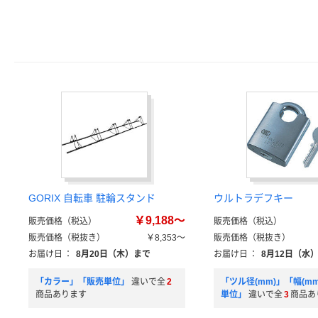
GORIX 自転車 駐輪スタンド
ウルトラデフキー
￥9,188～
販売価格（税込）
販売価格（税込）
販売価格（税抜き）
￥8,353～
販売価格（税抜き）
お届け日
：
8月20日（木）まで
お届け日
：
8月12日（水
「カラー」「販売単位」
違いで全
2
「ツル径(mm)」「幅(m
商品あります
単位」
違いで全
3
商品あ