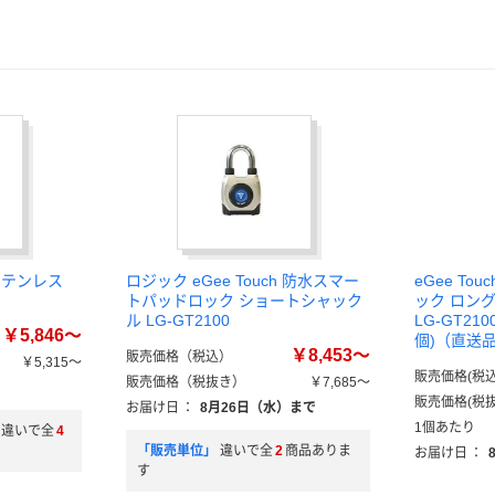
ステンレス
ロジック eGee Touch 防水スマー
eGee T
トパッドロック ショートシャック
ック ロング
ル LG-GT2100
LG-GT210
￥5,846～
個)（直送
￥8,453～
販売価格（税込）
￥5,315～
販売価格(税込
販売価格（税抜き）
￥7,685～
）
販売価格(税抜
お届け日
：
8月26日（水）まで
1個あたり
違いで全
4
「販売単位」
違いで全
2
商品ありま
お届け日
：
す