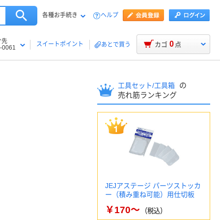
各種お手続き
ヘルプ
け先
0
スイートポイント
カゴ
点
あとで買う
-0061
の
工具セット/工具箱
売れ筋ランキング
JEJアステージ パーツストッカ
ー（積み重ね可能）用仕切板
￥170～
（税込）