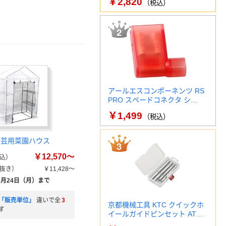
￥2,820
（税込）
アールエスコンポーネンツ RS
PRO スペードコネクタ シ…
￥1,499
（税込）
園芸用菜園ハウス
￥12,570～
込）
抜き）
￥11,428～
8月24日（月）まで
「販売単位」
違いで全
3
京都機械工具 KTC クイックホ
す
イールガイドピンセット AT…