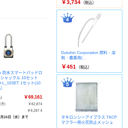
￥3,734
（税込）
Dukshin Corporation 燃料・溶
剤・農薬用(…
￥451
（税込）
ouch 防水スマートパッドロ
シャックル 10セット
0-L_10SET 1セット(10
品）
￥69,161
)
き)
￥62,874
￥6,287.4
タキロンシーアイプラス TKCP
8月26日（水）まで
マフラー用火花防止メッシュ