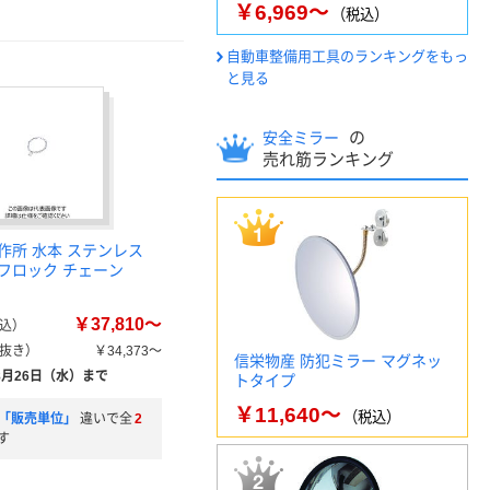
￥6,969～
（税込）
自動車整備用工具のランキングをもっ
と見る
の
安全ミラー
売れ筋ランキング
作所 水本 ステンレス
フロック チェーン
￥37,810～
込）
抜き）
￥34,373～
信栄物産 防犯ミラー マグネッ
8月26日（水）まで
トタイプ
￥11,640～
（税込）
」「販売単位」
違いで全
2
す