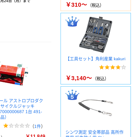
8月24日（月）まで
￥310～
（税込）
【工具セット】角利産業 kakuri
￥3,140～
（税込）
ール アストロプロダク
ーサイクルジャッキ
7000000687 1台 491-
送品）
（
1件
）
シンワ測定 安全帯部品 高所作
￥11,849