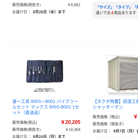
販売価格(税抜き)
￥6,892
「サイズ」「タイプ」「
お届け日
：
8月26日（水）まで
違いで全
4
商品あります
喜一工具 800SーB001 バイクツー
【タクボ物置】田窪工
ルセット マックス 800S-B001 1セ
シャッターマン
ット（直送品）
￥
販売価格（税込）
￥20,205
販売価格(税込)
販売価格（税抜き）
販売価格(税抜き)
￥18,369
お届け日
：
9月7日（月）
お届け日
：
8月24日（月）まで