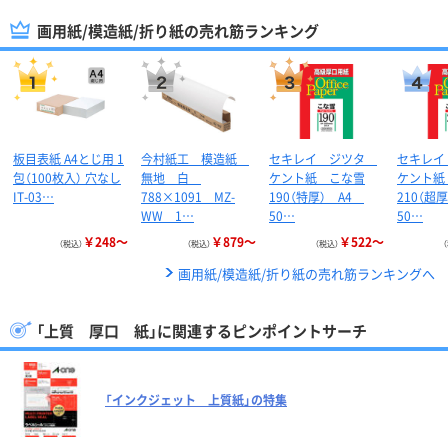
画用紙/模造紙/折り紙の売れ筋ランキング
板目表紙 A4とじ用 1
今村紙工 模造紙
セキレイ ジツタ
セキレ
包（100枚入） 穴なし
無地 白
ケント紙 こな雪
ケント紙
IT-03…
788×1091 MZ-
190（特厚） A4
210（超
WW 1…
50…
50…
￥248～
￥879～
￥522～
（税込）
（税込）
（税込）
画用紙/模造紙/折り紙の売れ筋ランキングへ
「上質 厚口 紙」に関連するピンポイントサーチ
「インクジェット 上質紙」の特集