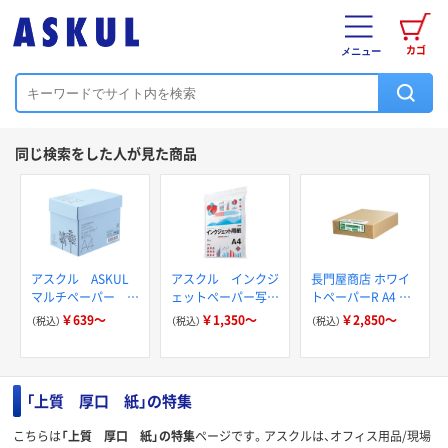
カゴ
メニュー
同じ検索をした人が見た商品
アスクル ASKUL
アスクル インクジ
長門屋商店 ホワイ
マルチペーパー ス
ェットペーパー写真
トペーパーR A4 ナ-
ーパーホワイト
用マット紙 両面タ
RT
￥639～
￥1,350～
￥2,850～
（税込）
（税込）
（税込）
A4 厚口
イプ
「上質 厚口 紙」の特集
こちらは
「上質 厚口 紙」の特集
ページです。アスクルは、オフィス用品/現場