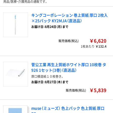
用品/医療・介護用品の通販です。
キングコーポレーション 巻上質紙 厚口 2枚入
×25パック KY2MJA（直送品）
お届け日：8月24日（月）まで
￥6,620
販売価格(税込)
1枚あたり
￥132.4
菅公工業 再生上質紙ホワイト厚口 10枚巻 タ
926 1セット(3巻)（直送品）
厚口模造紙１０枚巻き。
お届け日：8月27日（木）まで
￥5,839
販売価格(税込)
muse（ミューズ） 色上パック 色上質紙 厚口