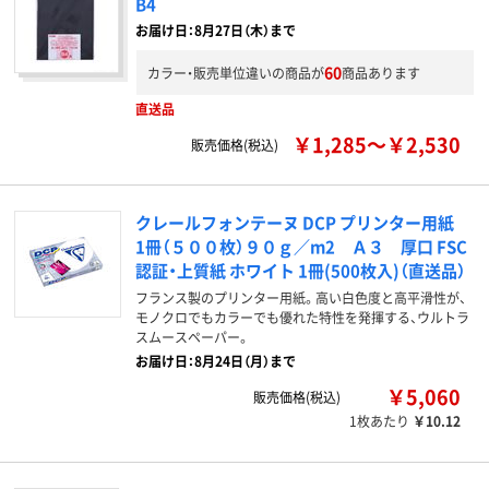
B4
お届け日：8月27日（木）まで
60
カラー・販売単位違いの商品が
商品あります
直送品
￥1,285～￥2,530
販売価格(税込)
クレールフォンテーヌ DCP プリンター用紙
1冊（５００枚）９０ｇ／m2 Ａ３ 厚口 FSC
認証・上質紙 ホワイト 1冊(500枚入)（直送品）
フランス製のプリンター用紙。高い白色度と高平滑性が、
モノクロでもカラーでも優れた特性を発揮する、ウルトラ
スムースペーパー。
お届け日：8月24日（月）まで
￥5,060
販売価格(税込)
1枚あたり
￥10.12