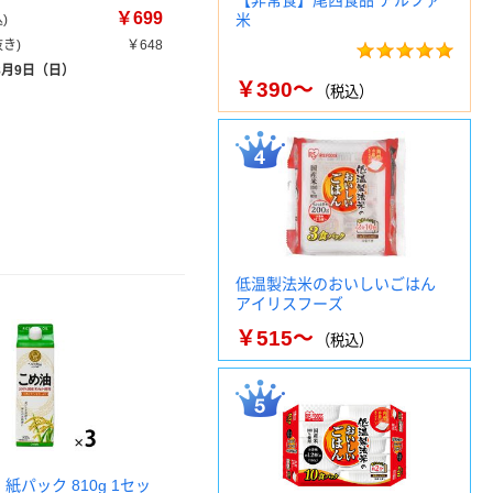
【非常食】尾西食品 アルファ
￥699
米
)
き)
￥648
8月9日（日）
￥390～
（税込）
低温製法米のおいしいごはん
アイリスフーズ
￥515～
（税込）
 紙パック 810g 1セッ