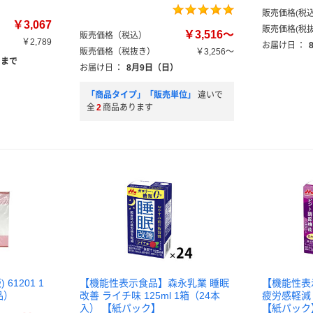
販売価格(税込
￥3,067
販売価格(税抜
￥3,516～
販売価格（税込）
￥2,789
お届け日
：
販売価格（税抜き）
￥3,256～
）まで
お届け日
：
8月9日（日）
「商品タイプ」「販売単位」
違いで
全
2
商品あります
61201 1
【機能性表示食品】森永乳業 睡眠
【機能性表
品）
改善 ライチ味 125ml 1箱（24本
疲労感軽減 
入） 【紙パック】
【紙パック