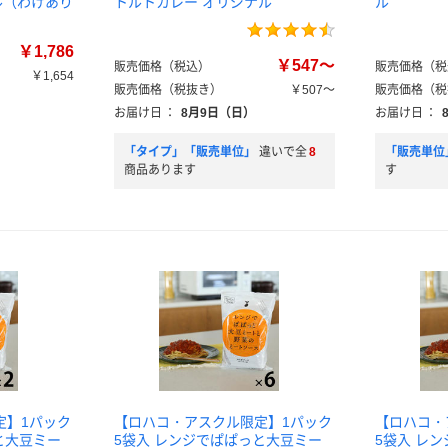
ナル（わけあり
トルトカレー オリジナル
ル
￥1,786
￥547～
販売価格（税込）
販売価格（税
￥1,654
販売価格（税抜き）
￥507～
販売価格（税
お届け日
：
8月9日（日）
お届け日
：
「タイプ」「販売単位」
違いで全
8
「販売単位
商品あります
す
定】1パック
【ロハコ・アスクル限定】1パック
【ロハコ・
と大豆ミー
5袋入 レンジでぱぱっと大豆ミー
5袋入 レ