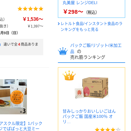
丸美屋 レンジDELI
￥298～
（税込）
￥1,536～
込）
レトルト食品/インスタント食品のラ
抜き）
￥1,397～
ンキングをもっと見る
8月9日（日）
」
違いで全
4
商品ありま
パックご飯/リゾット/米加工
の
品
売れ筋ランキング
甘みしっかりおいしいごはん
パックご飯 国産米100％ オ
リ…
アスクル限定】1パック
ンジでぱぱっと大豆ミー