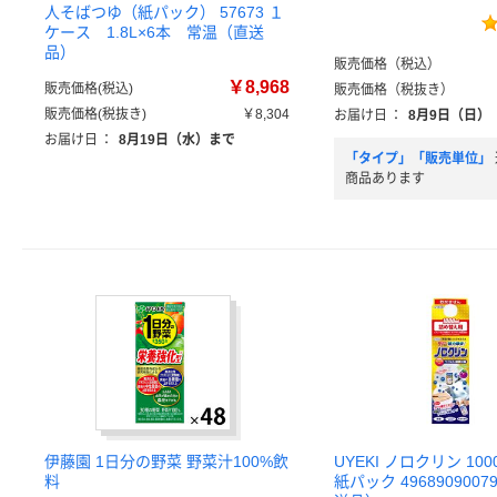
人そばつゆ（紙パック） 57673 １
ケース 1.8L×6本 常温（直送
品）
販売価格（税込）
￥8,968
販売価格(税込)
販売価格（税抜き）
販売価格(税抜き)
￥8,304
お届け日
：
8月9日（日）
お届け日
：
8月19日（水）まで
「タイプ」「販売単位」
商品あります
伊藤園 1日分の野菜 野菜汁100%飲
UYEKI ノロクリン 10
料
紙パック 4968909007