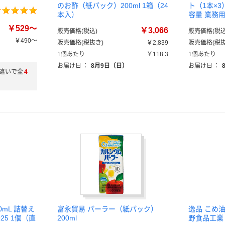
のお酢（紙パック）200ml 1箱（24
ト（1本×3
本入）
容量 業務用
￥529～
￥3,066
販売価格(税込)
販売価格(税込
￥490～
販売価格(税抜き)
￥2,839
販売価格(税抜
1個あたり
￥118.3
1個あたり
お届け日
：
8月9日（日）
お届け日
：
違いで全
4
00mL 詰替え
富永貿易 パーラー（紙パック）
逸品 こめ油 
925 1個（直
200ml
野食品工業