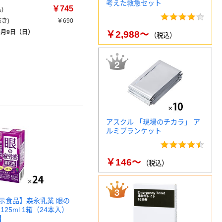
考えた救急セット
￥745
)
き)
￥690
8月9日（日）
￥2,988～
（税込）
アスクル 「現場のチカラ」 ア
ルミブランケット
￥146～
（税込）
示食品】森永乳業 眼の
125ml 1箱（24本入）
】