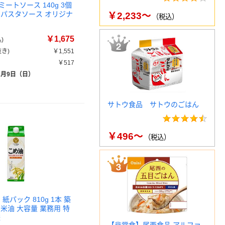
ートソース 140g 3個
 パスタソース オリジナ
￥2,233～
（税込）
￥1,675
)
き)
￥1,551
￥517
8月9日（日）
サトウ食品 サトウのごはん
￥496～
（税込）
紙パック 810g 1本 築
米油 大容量 業務用 特
様