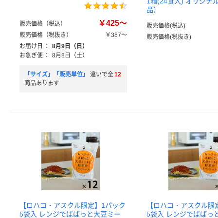
1箱(24食入) オリジ
品）
￥425～
販売価格（税込）
販売価格(税込)
販売価格（税抜き）
￥387～
販売価格(税抜き)
お届け日
：
8月9日（日）
お急ぎ便
：
8月8日（土）
「サイズ」「販売単位」
違いで全
12
商品あります
【ロハコ・アスクル限定】1パック
【ロハコ・アスクル限
5袋入 レンジでぱぱっと大豆ミー
5袋入 レンジでぱぱっ