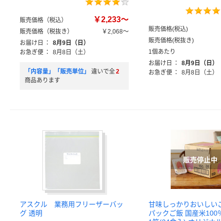
￥2,233～
販売価格（税込）
販売価格(税込)
販売価格（税抜き）
￥2,068～
販売価格(税抜き)
お届け日
：
8月9日（日）
1個あたり
お急ぎ便
：
8月8日（土）
お届け日
：
8月9日（日）
「内容量」「販売単位」
違いで全
2
お急ぎ便
：
8月8日（土）
商品あります
アスクル 業務用フリーザーバッ
甘味しっかりおいしいごは
グ 透明
パックご飯 国産米100