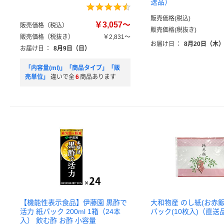
送品）
販売価格(税込)
￥3,057～
販売価格（税込）
販売価格(税抜き)
販売価格（税抜き）
￥2,831～
お届け日
：
8月20日（木
お届け日
：
8月9日（日）
「内容量(ml)」「商品タイプ」「販
売単位」
違いで全
6
商品あります
【機能性表示食品】伊藤園 黒酢で
大和物産 のし紙(お赤飯) 
活力 紙パック 200ml 1箱（24本
パック(10枚入)（直送
入） 飲む酢 お酢 小容量