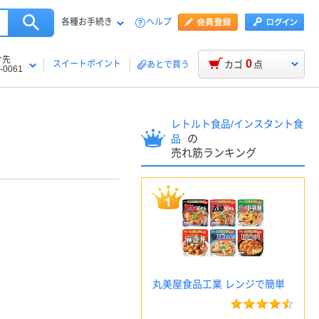
各種お手続き
ヘルプ
け先
0
スイートポイント
カゴ
点
あとで買う
-0061
レトルト食品/インスタント食
の
品
売れ筋ランキング
丸美屋食品工業 レンジで簡単