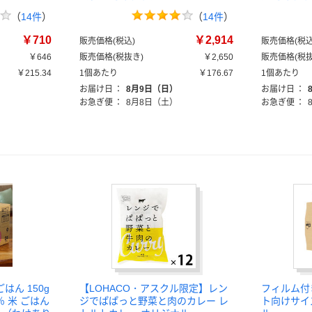
（
14件
）
（
14件
）
￥710
￥2,914
販売価格(税込)
販売価格(税込
￥646
販売価格(税抜き)
￥2,650
販売価格(税抜
￥215.34
1個あたり
￥176.67
1個あたり
お届け日
：
8月9日（日）
お届け日
：
お急ぎ便
：
8月8日（土）
お急ぎ便
：
ん 150g
【LOHACO・アスクル限定】レン
フィルム付
％ 米 ごはん
ジでぱぱっと野菜と肉のカレー レ
ト向けサイ