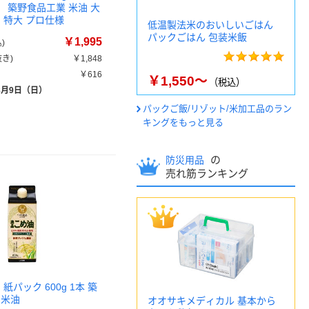
） 築野食品工業 米油 大
 特大 プロ仕様
低温製法米のおいしいごはん
パックごはん 包装米飯
￥1,995
)
き)
￥1,848
￥616
￥1,550～
（税込）
8月9日（日）
パックご飯/リゾット/米加工品のラン
キングをもっと見る
の
防災用品
売れ筋ランキング
紙パック 600g 1本 築
 米油
オオサキメディカル 基本から