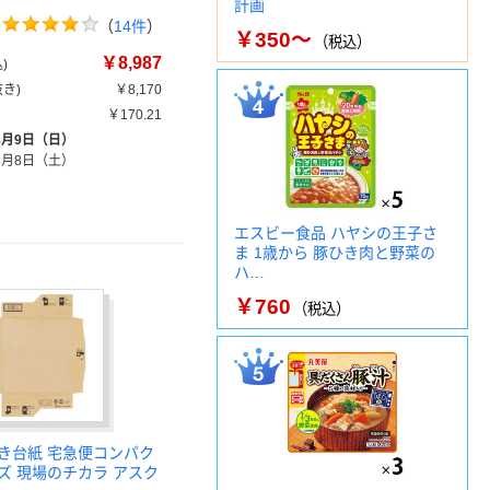
計画
（
14件
）
￥350～
（税込）
￥8,987
)
き)
￥8,170
￥170.21
8月9日（日）
8月8日（土）
エスビー食品 ハヤシの王子さ
ま 1歳から 豚ひき肉と野菜の
ハ…
￥760
（税込）
き台紙 宅急便コンパク
ズ 現場のチカラ アスク