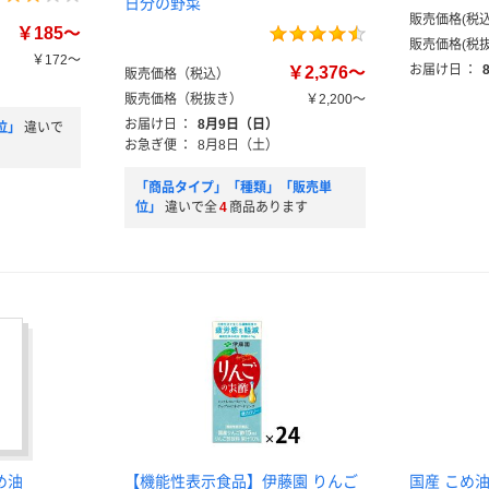
日分の野菜
販売価格(税込
￥185～
販売価格(税抜
￥172～
お届け日
：
￥2,376～
販売価格（税込）
販売価格（税抜き）
￥2,200～
お届け日
：
8月9日（日）
位」
違いで
お急ぎ便
：
8月8日（土）
「商品タイプ」「種類」「販売単
位」
違いで全
4
商品あります
め油
【機能性表示食品】伊藤園 りんご
国産 こめ油