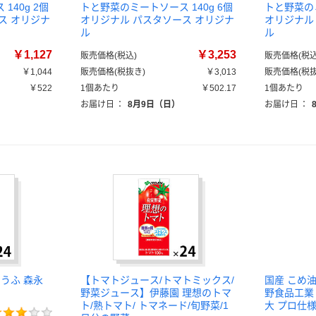
140g 2個
トと野菜のミートソース 140g 6個
トと野菜のミ
ス オリジナ
オリジナル パスタソース オリジナ
オリジナル
ル
ル
￥1,127
￥3,253
販売価格(税込)
販売価格(税込
￥1,044
販売価格(税抜き)
￥3,013
販売価格(税抜
￥522
1個あたり
￥502.17
1個あたり
お届け日
：
8月9日（日）
お届け日
：
うふ 森永
【トマトジュース/トマトミックス/
国産 こめ油 
野菜ジュース】伊藤園 理想のトマ
野食品工業 
ト/熟トマト/ トマネード/旬野菜/1
大 プロ仕