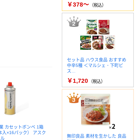
￥378～
（税込）
セット品 ハウス食品 おすすめ
中辛5種 ＜マルシェ・下町ビ
ス…
￥1,720
（税込）
業 カセットボンベ 1箱
本入×16パック） アスク
無印良品 素材を生かした 良品
ナル