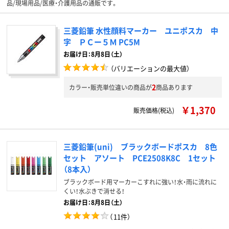
品/現場用品/医療・介護用品の通販です。
三菱鉛筆 水性顔料マーカー ユニポスカ 中
字 ＰＣー５Ｍ PC5M
お届け日：8月8日（土）
（バリエーションの最大値）
2
カラー・販売単位違いの商品が
商品あります
￥1,370
販売価格(税込)
三菱鉛筆(uni) ブラックボードポスカ 8色
セット アソート PCE2508K8C 1セット
（8本入）
ブラックボード用マーカーこすれに強い！水・雨に流れに
くい！水ぶきで消せる！
お届け日：8月8日（土）
（
11件
）