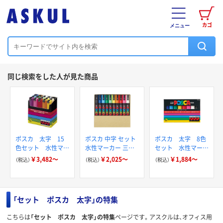
カゴ
メニュー
同じ検索をした人が見た商品
ポスカ 太字 15
ポスカ 中字 セット
ポスカ 太字 8色
色セット 水性マー
水性マーカー 三菱
セット 水性マーカ
カー 三菱鉛筆
鉛筆（uni）
ー 三菱鉛筆（uni）
￥3,482～
￥2,025～
￥1,884～
（税込）
（税込）
（税込）
（uni）
「セット ポスカ 太字」の特集
こちらは
「セット ポスカ 太字」の特集
ページです。アスクルは、オフィス用