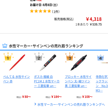
お届け日：8月8日（土）
（
1件
）
￥4,318
販売価格(税込)
1本あたり
￥539.75
水性マーカー・サインペンの売れ筋ランキング
ぺんてる 水性サイン
ポスカ 極細 白
プロッキー 水性サイ
寺西化学
ペン 赤
PC1M.1 水性マーカ
ンペン 太・細ツイン
ックラッ
ー 三菱鉛筆 un…
黒 三菱鉛筆 un…
ン No.
M3…
￥88～
￥184～
￥108～
（税込）
（税込）
（税込）
水性マーカー・サインペンの売れ筋ランキングへ