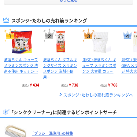
スポンジ・たわしの売れ筋ランキング
激落ちくん キューブ
激落ちくん ダブルキ
（限定）激落ちくん キ
（限定）
メラミンスポンジ 洗
ングサイズ メラミン
ューブ メラミンスポ
GIGA 
剤不使用 キッチン…
スポンジ 洗剤不使
ンジ 大容量 カッ…
ジ 特大大
用…
￥434
￥738
￥768
（税込）
（税込）
（税込）
スポンジ・たわしの売れ筋ランキングへ
「シンククリーナー」に関連するピンポイントサーチ
「ブラシ 洗浄用」の特集