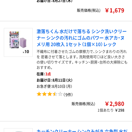
お届け日：8月27日（木）
￥1,679
販売価格(税込)
激落ちくん 水だけで落ちる シンク洗いクリー
ナー シンクの汚れにゴムのパワー 水アカ・ヌ
メリ用 20枚入 1セット（1個×10）レック
不織布に付着させたゴムの摩擦力で、シンクまわりの汚れ
を 密着させて落とします。洗剤使用可◎ほど良い大きさ
の使い切りサイズです。キッチン・厨房・台所の大掃除にも
おすすめ。
在庫：
3点
お届け日：
8月11日（火）
お急ぎ便：
8月10日（月）
（
9件
）
￥2,980
販売価格(税込)
1個あたり
￥298
キッチンクリーナー シンクみがき 六角型 水だ