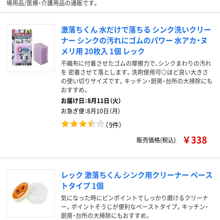
場用品/医療・介護用品の通販です。
激落ちくん 水だけで落ちる シンク洗いクリー
ナー シンクの汚れにゴムのパワー 水アカ・ヌ
メリ用 20枚入 1個 レック
不織布に付着させたゴムの摩擦力で、シンクまわりの汚れ
を 密着させて落とします。洗剤使用可◎ほど良い大きさ
の使い切りサイズです。キッチン・厨房・台所の大掃除にも
おすすめ。
お届け日：
8月11日（火）
お急ぎ便：
8月10日（月）
（
9件
）
￥338
販売価格(税込)
レック 激落ちくん シンク用クリーナー ペース
トタイプ 1個
気になった時にピンポイントでしっかり磨けるクリーナ
ー。ポイントそうじが便利なペーストタイプ。キッチン・
厨房・台所の大掃除にもおすすめ。