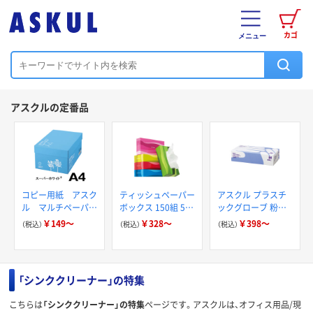
カゴ
メニュー
アスクルの定番品
コピー用紙 アスク
ティッシュペーパー
アスクル プラスチ
ル マルチペーパー
ボックス 150組 5箱
ックグローブ 粉な
スーパーホワイト+
入 アスクル スマー
し（パウダーフリー）
￥149～
￥328～
￥398～
（税込）
（税込）
（税込）
トコンパクト ビビ
ッド PEFC認証
「シンククリーナー」の特集
こちらは
「シンククリーナー」の特集
ページです。アスクルは、オフィス用品/現