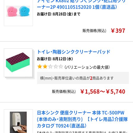
アイセン KX802 貼りつくシンク・蛇口用クリ
ーナー2P 4901105152020 1個（直送品）
お届け日：8月28日（金）まで
￥397
販売価格(税込)
トイレ・陶器シンククリーナーパッド
お届け日：8月12日（水）
（バリエーションの最大値）
2
横(mm)・販売単位違いの商品が
商品あります
￥1,568～￥5,740
販売価格(税込)
日本シンク 便座クリーナー 本体 TC-500PW
(本体のみ・液剤別売り) 【トイレ用品】介援隊
カタログ T0924（直送品）
【本体のみ・液剤別売り】充填する専用液剤は、お申込番号：