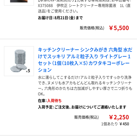
X375088 伊吹正 シートクリーナー専用除菌液 1L （直
送品）をご使用ください。
お届け日：8月21日（金）まで
￥5,500
販売価格(税込)
キッチンクリーナー シンクみがき 六角型 水だ
けでスッキリ アルミ粒子入り ライトグレー 1
セット（1個（10枚入×5）カワタキコーポレー
ション
水に濡らしてこするだけ！アルミ粒子入りですっかり洗浄
でき、ヌメリも水アカもどんどん取れるキッチンクリーナ
ー。六角形のかたちは力加減がしやすい厚さで二つ折りも
OK。
在庫：
入荷待ち
入荷予定：ご注文後、お届けについてご連絡いたします
￥2,250
販売価格(税込)
1個あたり
￥450