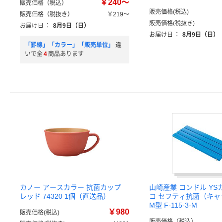
￥240～
販売価格（税込）
販売価格(税込)
販売価格（税抜き）
￥219～
販売価格(税抜き)
お届け日
：
8月9日（日）
お届け日
：
8月9日（日）
「罫線」「カラー」「販売単位」
違
いで全
4
商品あります
カノー アースカラー 抗菌カップ
山崎産業 コンドル YS
レッド 74320 1個（直送品）
コ セフティ抗菌（キ
M型 F-115-3-M
￥980
販売価格(税込)
販売価格（税込）