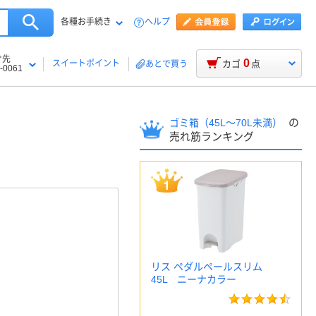
各種お手続き
ヘルプ
け先
0
スイートポイント
カゴ
点
あとで買う
-0061
の
ゴミ箱（45L～70L未満）
売れ筋ランキング
リス ペダルペールスリム
45L ニーナカラー