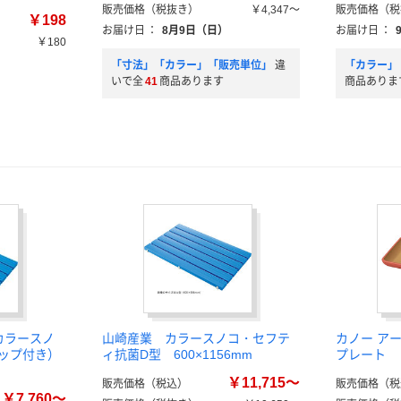
販売価格（税抜き）
￥4,347～
販売価格（税
￥198
お届け日
：
8月9日（日）
お届け日
：
￥180
「寸法」「カラー」「販売単位」
違
「カラー」
いで全
41
商品あります
商品ありま
カラースノ
山崎産業 カラースノコ・セフテ
カノー ア
ャップ付き）
ィ抗菌D型 600×1156mm
プレート
￥11,715～
販売価格（税込）
販売価格（税
￥7,760～