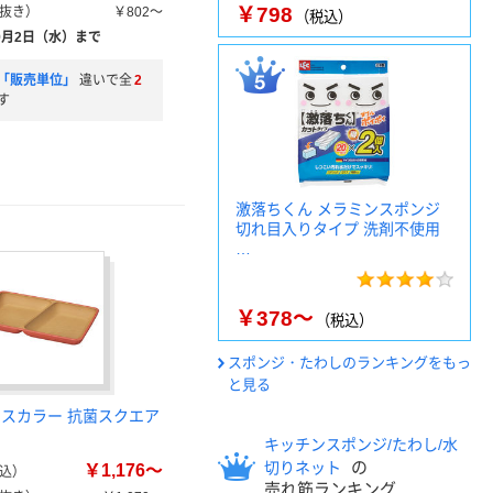
￥798
抜き）
￥802～
（税込）
9月2日（水）まで
「販売単位」
違いで全
2
す
激落ちくん メラミンスポンジ
切れ目入りタイプ 洗剤不使用
…
￥378～
（税込）
スポンジ・たわしのランキングをもっ
と見る
ースカラー 抗菌スクエア
キッチンスポンジ/たわし/水
の
切りネット
￥1,176～
込）
売れ筋ランキング