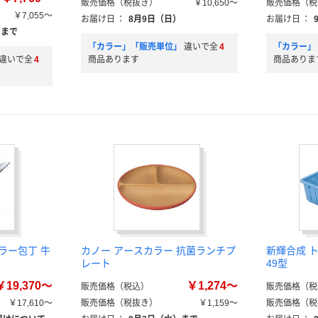
販売価格（税抜き）
￥10,650～
販売価格（税
￥7,055～
お届け日
：
8月9日（日）
お届け日
：
）まで
「カラー」「販売単位」
違いで全
4
「カラー」
違いで全
4
商品あります
商品ありま
ラー包丁 牛
カノー アースカラー 抗菌ランチプ
新輝合成 
レート
49型
￥19,370～
￥1,274～
販売価格（税込）
販売価格（税
￥17,610～
販売価格（税抜き）
￥1,159～
販売価格（税