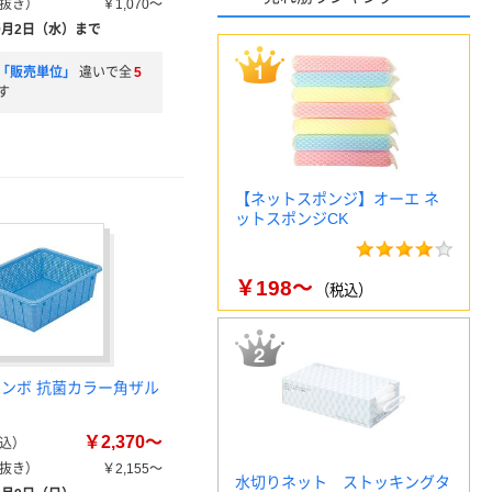
抜き）
￥1,070～
9月2日（水）まで
「販売単位」
違いで全
5
す
【ネットスポンジ】オーエ ネ
ットスポンジCK
￥198～
（税込）
トンボ 抗菌カラー角ザル
￥2,370～
込）
抜き）
￥2,155～
水切りネット ストッキングタ