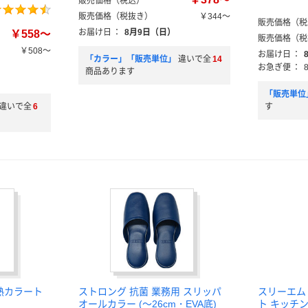
販売価格（税込）
販売価格（税抜き）
￥344～
販売価格（税
お届け日
：
8月9日（日）
￥558～
販売価格（税
￥508～
お届け日
：
「カラー」「販売単位」
違いで全
14
お急ぎ便
：
商品あります
「販売単位
違いで全
6
す
耐熱カラート
ストロング 抗菌 業務用 スリッパ
スリーエム
オールカラー (～26cm・EVA底)
ト キッチ