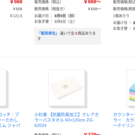
￥668
￥668～
販売価格（税込）
販売価格(税込
￥608
販売価格（税抜き）
￥608～
販売価格(税抜
￥121.6
お届け日
：
8月9日（日）
1個あたり
お急ぎ便
：
8月8日（土）
お届け日
：
お急ぎ便
：
「販売単位」
違いで全
3
商品ありま
す
コッチ・ブ
小杉善 【抗菌防臭加工】クレアカ
カウンター
カラーたわし
ラーバスタオル 60×120cm ZG-
ラー カラ
エム ジャパ
62024
ーテイリン
￥378～