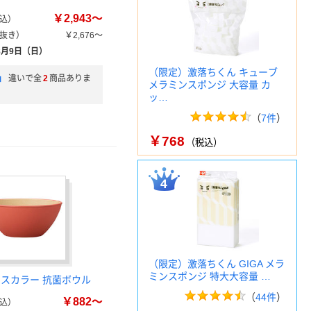
￥2,943～
込）
抜き）
￥2,676～
8月9日（日）
（限定）激落ちくん キューブ
」
違いで全
2
商品ありま
メラミンスポンジ 大容量 カ
ッ…
（
7件
）
￥768
（税込）
（限定）激落ちくん GIGA メラ
ミンスポンジ 特大大容量 …
ースカラー 抗菌ボウル
（
44件
）
￥882～
込）