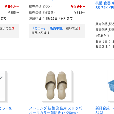
抗菌 食器
￥940～
￥894～
販売価格（税込）
SS-74K 
￥855～
販売価格（税抜き）
￥813～
）まで
お届け日
：
8月26日（水）まで
販売価格(税込
違いで全
3
「カラー」「販売単位」
違いで全
3
販売価格(税抜
商品あります
1個あたり
お届け日
：
お急ぎ便
：
カラー包
ストロング 抗菌 業務用 スリッパ
新輝合成 
オールカラー前明き (～26cm・
54型