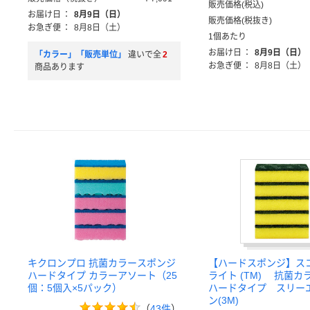
販売価格(税込)
お届け日
：
8月9日（日）
販売価格(税抜き)
お急ぎ便
：
8月8日（土）
1個あたり
お届け日
：
8月9日（日）
「カラー」「販売単位」
違いで全
2
お急ぎ便
：
8月8日（土）
商品あります
キクロンプロ 抗菌カラースポンジ
【ハードスポンジ】ス
ハードタイプ カラーアソート（25
ライト (TM) 抗菌
個：5個入×5パック）
ハードタイプ スリー
ン(3M)
（
43件
）