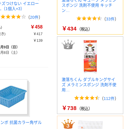
激落ちくん キューブ メラミン
 キズつけない イエロー
スポンジ 洗剤不使用 キッチ
YEL（1個入×3）
ン…
（
20件
）
（
33件
）
￥458
)
￥434
（税込）
き)
￥417
￥139
8月9日（日）
8月8日（土）
激落ちくん ダブルキングサイ
ズ メラミンスポンジ 洗剤不使
用…
（
112件
）
￥738
（税込）
トンボ 抗菌カラー角ザル