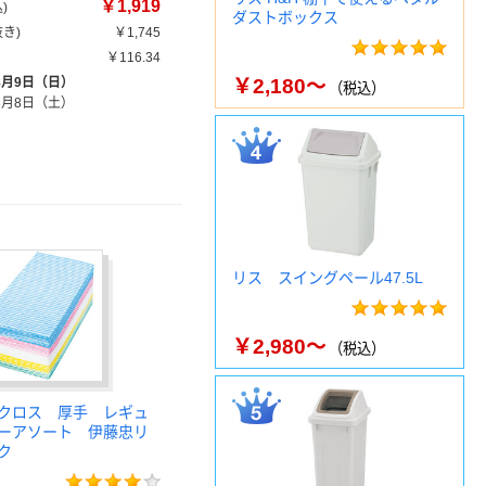
￥1,919
)
ダストボックス
き)
￥1,745
￥116.34
8月9日（日）
￥2,180～
（税込）
8月8日（土）
リス スイングペール47.5L
￥2,980～
（税込）
クロス 厚手 レギュ
ーアソート 伊藤忠リ
ク