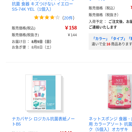
抗菌 食器 キズつけない イエロー
販売価格（税込）
SS-74K YEL（1個入）
販売価格（税抜き）
（
20件
）
入荷予定
：
ご注文後、お
￥158
ご連絡いたします
販売価格(税込)
販売価格(税抜き)
￥144
「カラー」「タイプ」「
お届け日
：
8月9日（日）
違いで全
16
商品ありま
お急ぎ便
：
8月8日（土）
ナカバヤシ ロジカル抗菌表紙ノー
ネットスポンジ 食器
トB5
用 カラーアソート 抗菌
ク（5個入）オカザキ