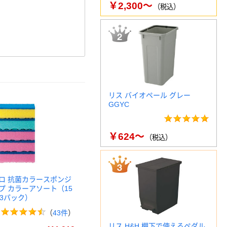
￥2,300～
（税込）
リス バイオペール グレー
GGYC
￥624～
（税込）
ロ 抗菌カラースポンジ
プ カラーアソート（15
×3パック）
（
43件
）
リス H&H 棚下で使えるペダル