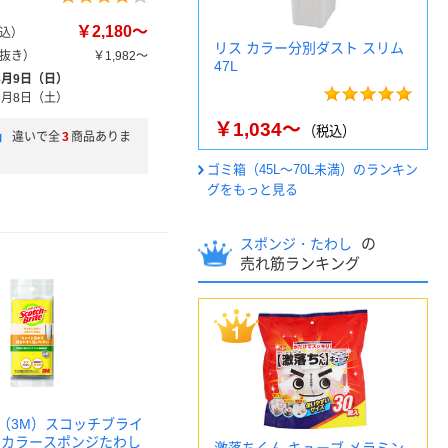
￥2,180～
込）
リス カラー分別ダスト スリム
抜き）
￥1,982～
47L
8月9日（日）
8月8日（土）
￥1,034～
（税込）
」
違いで全
3
商品ありま
ゴミ箱（45L～70L未満）のランキン
グをもっと見る
の
スポンジ・たわし
売れ筋ランキング
（3M）スコッチブライ
ンカラースポンジたわし