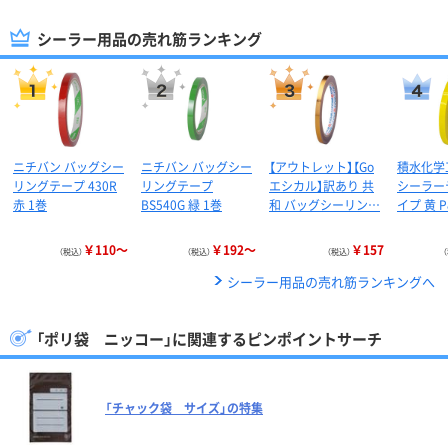
シーラー用品の売れ筋ランキング
ニチバン バッグシー
ニチバン バッグシー
【アウトレット】【Go
積水化学
リングテープ 430R
リングテープ
エシカル】訳あり 共
シーラー
赤 1巻
BS540G 緑 1巻
和 バッグシーリン…
イプ 黄 P
￥110～
￥192～
￥157
（税込）
（税込）
（税込）
シーラー用品の売れ筋ランキングへ
「ポリ袋 ニッコー」に関連するピンポイントサーチ
「チャック袋 サイズ」の特集