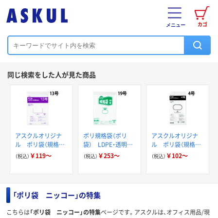
カゴ
メニュー
同じ検索をした人が見た商品
アスクルオリジナ
ポリ規格袋（ポリ
アスクルオリジナ
ル ポリ袋（規格
袋） LDPE・透明
ル ポリ袋（規格
袋） 透明厚手タイ
0.04mm厚 伊藤忠
袋） LDPE・透明
￥119～
￥253～
￥102～
（税込）
（税込）
（税込）
プ（LDPE）
リーテイルリンク
0.03mm厚
0.08mm厚
「ポリ袋 ニッコー」の特集
こちらは
「ポリ袋 ニッコー」の特集
ページです。アスクルは、オフィス用品/現