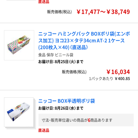
直送品
￥17,477～￥38,749
販売価格(税込)
ニッコー ハミングパック BOXポリ袋(エンボ
ス加工) ヨコ23×タテ34cm AT-2 1ケース
(200枚入×40)（直送品）
食品 保存 ビニール袋
お届け日：8月25日（火）まで
￥16,034
販売価格(税込)
1パックあたり
￥400.85
ニッコー BOX半透明ポリ袋
お届け日：8月26日（水）まで
6
寸法・販売単位違いの商品が
商品あります
直送品