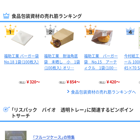
食品包装資材の売れ筋ランキング
福助工業 バーガー袋
福助工業 耐油角底
福助工業 バーガー
今村紙工
No.18 1袋（100枚入）
袋 未晒し 小 1袋
袋 No.15 アーテ
ール 10
（100枚入） オリ…
ィクル 1袋（100…
45×70 
￥320～
￥854～
￥420～
（税込）
（税込）
（税込）
食品包装資材の売れ筋ランキングへ
「リスパック バイオ 透明トレー」に関連するピンポイン
トサーチ
「フルーツケース」の特集