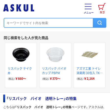
カゴ
メニュー
同じ検索をした人が見た商品
リスパック テイク
リスパック バイオ
アズマ工業 トイレ
丼
カップ PBPM
消臭剤 30包入 TK汲
み取りトイレバイオ
￥660～
￥370～
￥2,164
（税込）
（税込）
（税込）
消臭 443977 1個
（直送品）
「リスパック バイオ 透明トレー」の特集
こちらは
「リスパック バイオ 透明トレー」の特集
ページです。アスクルは、