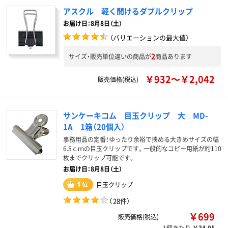
アスクル 軽く開けるダブルクリップ
お届け日：8月8日（土）
（バリエーションの最大値）
2
サイズ・販売単位違いの商品が
商品あります
￥932～￥2,042
販売価格(税込)
サンケーキコム 目玉クリップ 大 MD-
1A 1箱（20個入）
事務用品の定番！ゆったり余裕で挟める大きめサイズの幅
6.5ｃｍの目玉クリップです。一般的なコピー用紙が約110
枚までクリップ可能です。
お届け日：8月8日（土）
目玉クリップ
（
28件
）
￥699
販売価格(税込)
1個あたり
￥34.95