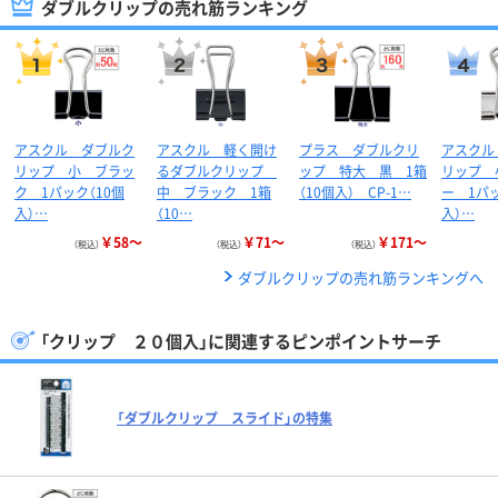
ダブルクリップの売れ筋ランキング
アスクル ダブルク
アスクル 軽く開け
プラス ダブルクリ
アスクル
リップ 小 ブラッ
るダブルクリップ
ップ 特大 黒 1箱
リップ 
ク 1パック（10個
中 ブラック 1箱
（10個入） CP-1…
ー 1パッ
入）…
（10…
入）…
￥58～
￥71～
￥171～
（税込）
（税込）
（税込）
ダブルクリップの売れ筋ランキングへ
「クリップ ２０個入」に関連するピンポイントサーチ
「ダブルクリップ スライド」の特集