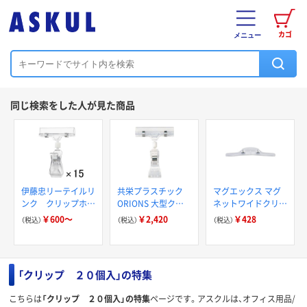
カゴ
メニュー
同じ検索をした人が見た商品
伊藤忠リーテイルリ
共栄プラスチック
マグエックス マグ
ンク クリップホル
ORIONS 大型クリ
ネットワイドクリッ
ダー／プラスチック
ックス ボードクリ
プ MCWD-210W 1
￥600～
￥2,420
￥428
（税込）
（税込）
（税込）
ばねクリップホルダ
ップ 5個パック BC-
個
ー
5 BC-50-5 1パック
「クリップ ２０個入」の特集
こちらは
「クリップ ２０個入」の特集
ページです。アスクルは、オフィス用品/