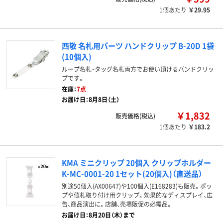
1個あたり
￥29.95
西敬 名札用パーツ ハンドクリップ B-20D 1袋
(10個入)
ループ名札・タッグ名札両方でお使い頂けるバンドクリッ
プです。
在庫：
7点
お届け日：8月8日（土）
￥1,832
販売価格(税込)
1個あたり
￥183.2
KMA ミニクリップ 20個入 クリップホルダー
K-MC-0001-20 1セット(20個入)（直送品）
別途50個入(AX00647)や100個入(E168283)も販売。ポッ
プや値札取り付け用クリップ。効果的なディスプレイ、広
告、商品演出に。店舗、売場販促の必需品。
お届け日：8月20日（木）まで