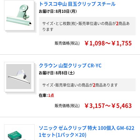
トラスコ中山 目玉クリップ スチール
お届け日：8月10日（月）
2
サイズ・とじ枚数(枚)・販売単位違いの商品が
商品あ
ります
￥1,098～￥1,755
販売価格(税込)
クラウン 山型クリップ CR-YC
お届け日：8月8日（土）
2
サイズ・販売単位違いの商品が
商品あります
在庫：
1点
￥3,157～￥5,463
販売価格(税込)
ソニック ゼムクリップ 特大 100個入 GM-622
1セット(1パック×20)