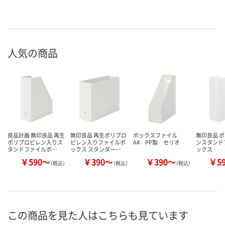
人気の商品
良品計画 無印良品 再生
無印良品 再生ポリプロ
ボックスファイル
無印良品 
ポリプロピレン入りス
ピレン入りファイルボ
A4 PP製 セリオ
ンスタンド
タンドファイルボ…
ックス スタンダー…
ックス
￥590～
￥390～
￥390～
￥5
（税込）
（税込）
（税込）
この商品を見た人はこちらも見ています