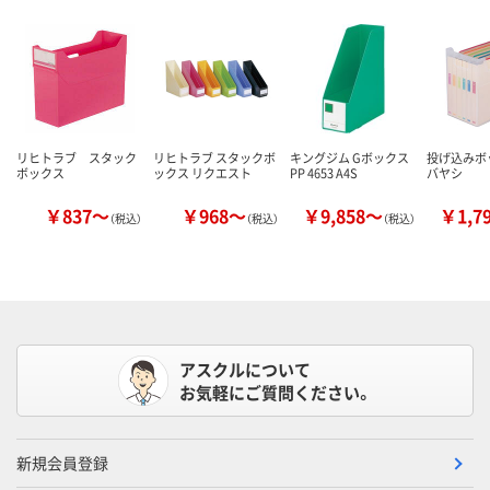
リヒトラブ スタック
リヒトラブ スタックボ
キングジム Gボックス
投げ込みボ
ボックス
ックス リクエスト
PP 4653 A4S
バヤシ
￥837～
￥968～
￥9,858～
￥1,7
（税込）
（税込）
（税込）
アスクルについて
お気軽にご質問ください。
新規会員登録