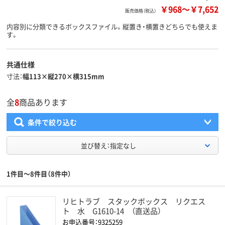
￥968
～
￥7,652
販売価格（税込）
内容別に分類できるボックスファイル。縦置き・横置きどちらでも使えま
す。
共通仕様
寸法
幅113×縦270×横315mm
全
8
商品あります
条件で絞り込む
並び替え：指定なし
1件目～8件目（8件中）
リヒトラブ スタックボックス リクエス
ト 水 G1610-14 （直送品）
お申込番号：9325259