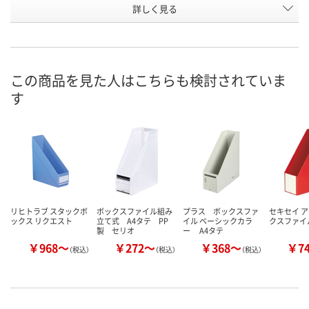
詳しく見る
水
白
赤
カラー
お申込番
9325259
9325240
9325277
号
あり
あり
あり
在庫
この商品を見た人はこちらも検討されていま
す
8月25日（火）まで
8月25日（火）まで
8月25日（火）
お届け日
数量
数量
数量
カゴへ
カゴへ
カ
リヒトラブ スタックボ
ボックスファイル組み
プラス ボックスファ
セキセイ 
ックス リクエスト
立て式 A4タテ PP
イル ベーシックカラ
クスファイ
製 セリオ
ー A4タテ
￥968～
￥272～
￥368～
￥7
（税込）
（税込）
（税込）