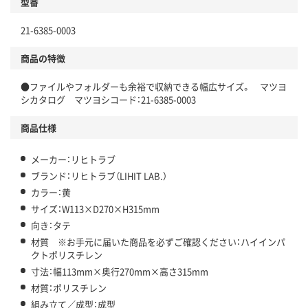
型番
21-6385-0003
商品の特徴
●ファイルやフォルダーも余裕で収納できる幅広サイズ。 マツヨ
シカタログ マツヨシコード：21-6385-0003
商品仕様
メーカー：リヒトラブ
ブランド：リヒトラブ（LIHIT LAB.）
カラー：黄
サイズ：W113×D270×H315mm
向き：タテ
材質 ※お手元に届いた商品を必ずご確認ください：ハイインパ
クトポリスチレン
寸法：幅113mm×奥行270mm×高さ315mm
材質：ポリスチレン
組み立て／成型：成型