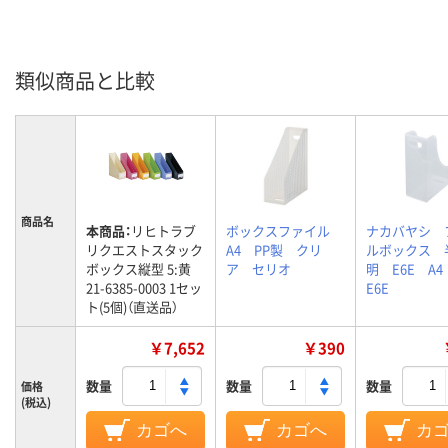
類似商品と比較
商品名
本商品：
リヒトラブ
ボックスファイル
ナカバヤシ 
リクエストスタック
A4 PP製 クリ
ルボックス 
ボックス縦型 5:黄
ア セリオ
明 E6E A4
21-6385-0003 1セッ
E6E
ト(5個)（直送品）
￥7,652
￥390
数量
数量
数量
価格
(税込)
カゴへ
カゴへ
カ