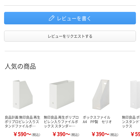
レビューを書く
レビューをリクエストする
人気の商品
良品計画 無印良品 再生
無印良品 再生ポリプロ
ボックスファイル
無印良品 
ポリプロピレン入りス
ピレン入りファイルボ
A4 PP製 セリオ
ンスタンド
タンドファイルボ…
ックス スタンダー…
ックス
￥590～
￥390～
￥390～
￥5
（税込）
（税込）
（税込）