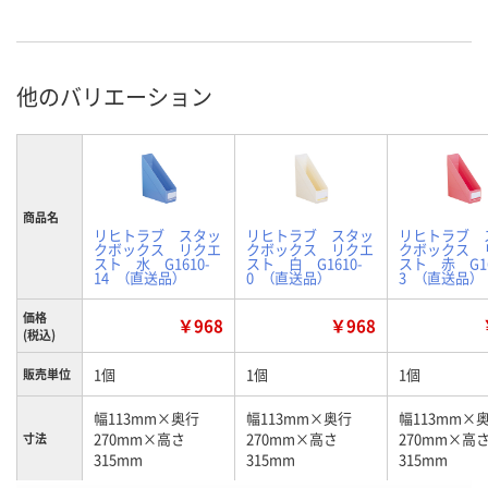
他のバリエーション
商品名
リヒトラブ スタッ
リヒトラブ スタッ
リヒトラブ 
クボックス リクエ
クボックス リクエ
クボックス 
スト 水 G1610-
スト 白 G1610-
スト 赤 G16
14 （直送品）
0 （直送品）
3 （直送品）
価格
￥968
￥968
(税込)
1個
1個
1個
販売単位
幅113mm×奥行
幅113mm×奥行
幅113mm×
270mm×高さ
270mm×高さ
270mm×高
寸法
315mm
315mm
315mm