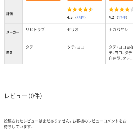
評価
4.5
4.2
（
35件
）
（
17件
）
リヒトラブ
セリオ
ナカバヤシ
メーカー
タテ
タテ、ヨコ
タテ・ヨコ自
テ、ヨコ、タテ
向き
自在型、タテ、
組み立て
成型
成型
成型
／成型
113
103
119mm、119
背幅
レビュー（0件）
イエロー系
クリア(透明)系
クリア(透明)
カラーグ
ループ
投稿されたレビューはまだありません。お客様のレビューコメントをお
待ちしています。