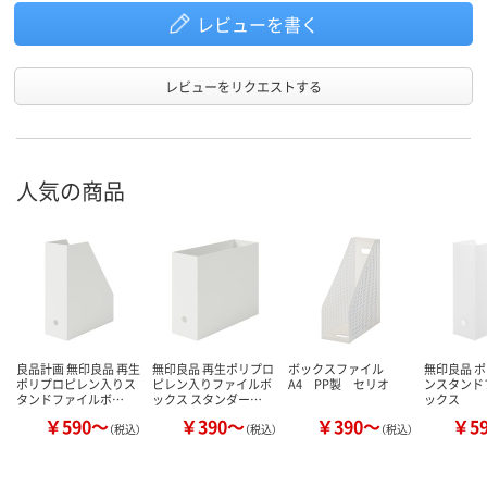
レビューを書く
レビューをリクエストする
人気の商品
良品計画 無印良品 再生
無印良品 再生ポリプロ
ボックスファイル
無印良品 
ポリプロピレン入りス
ピレン入りファイルボ
A4 PP製 セリオ
ンスタンド
タンドファイルボ…
ックス スタンダー…
ックス
￥590～
￥390～
￥390～
￥5
（税込）
（税込）
（税込）