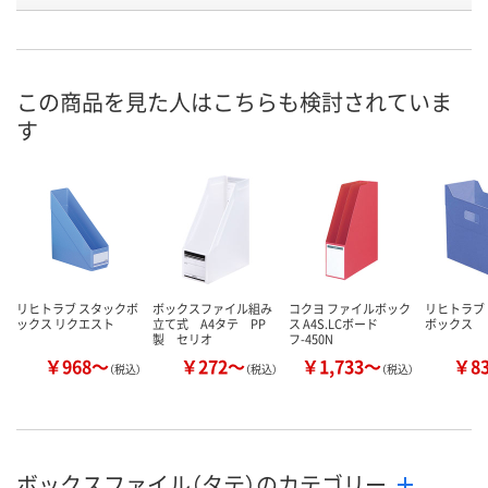
お申込番
9325259
9325240
P601328
号
あり
あり
直送品
在庫
この商品を見た人はこちらも検討されていま
す
8月24日（月）まで
8月24日（月）まで
8月27日（木）
お届け日
数量
数量
数量
カゴへ
カゴへ
カ
リヒトラブ スタックボ
ボックスファイル組み
コクヨ ファイルボック
リヒトラブ
ックス リクエスト
立て式 A4タテ PP
ス A4S.LCボード
ボックス
製 セリオ
フ-450N
￥968～
￥272～
￥1,733～
￥8
（税込）
（税込）
（税込）
ボックスファイル（タテ）のカテゴリー