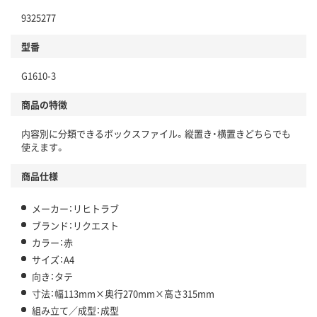
9325277
型番
G1610-3
商品の特徴
内容別に分類できるボックスファイル。縦置き・横置きどちらでも
使えます。
商品仕様
メーカー：リヒトラブ
ブランド：リクエスト
カラー：赤
サイズ：A4
向き：タテ
寸法：幅113mm×奥行270mm×高さ315mm
組み立て／成型：成型