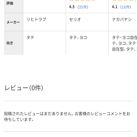
評価
4.5
4.1
（
35件
）
（
16件
）
リヒトラブ
セリオ
ナカバヤシ
メーカー
タテ
タテ、ヨコ
タテ・ヨコ自
テ、ヨコ、タテ
向き
自在型、タテ、
組み立て
成型
成型
成型
／成型
113
103
119mm、119
背幅
レビュー（0件）
A4
A4
A4タテ
サイズ
レッド系
クリア(透明)系
クリア(透明)
カラーグ
ループ
投稿されたレビューはまだありません。お客様のレビューコメントをお
待ちしています。