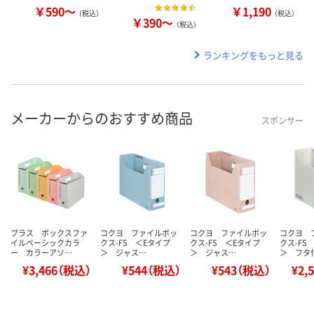
￥590～
￥1,190
（税込）
（税込）
￥390～
（税込）
ランキングをもっと見る
メーカーからのおすすめ商品
スポンサー
プラス ボックスファ
コクヨ ファイルボッ
コクヨ ファイルボッ
コクヨ 
イルベーシックカラ
クス-FS ＜Eタイプ
クス-FS ＜Eタイプ
クス-FS
ー カラーアソ…
＞ ジャス…
＞ ジャス…
＞ フタ
¥3,466（税込）
¥544（税込）
¥543（税込）
¥2,