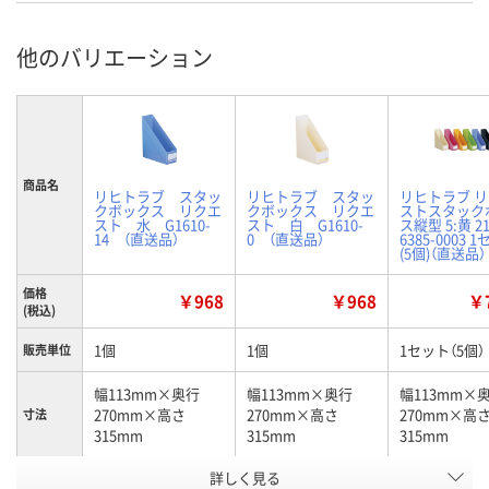
他のバリエーション
商品名
リヒトラブ スタッ
リヒトラブ スタッ
リヒトラブ 
クボックス リクエ
クボックス リクエ
ストスタック
スト 水 G1610-
スト 白 G1610-
ス縦型 5:黄 21
14 （直送品）
0 （直送品）
6385-0003 
(5個)（直送品）
価格
￥968
￥968
￥7
(税込)
1個
1個
1セット（5個）
販売単位
幅113mm×奥行
幅113mm×奥行
幅113mm×
270mm×高さ
270mm×高さ
270mm×高
寸法
315mm
315mm
315mm
詳しく見る
水
白
黄
カラー