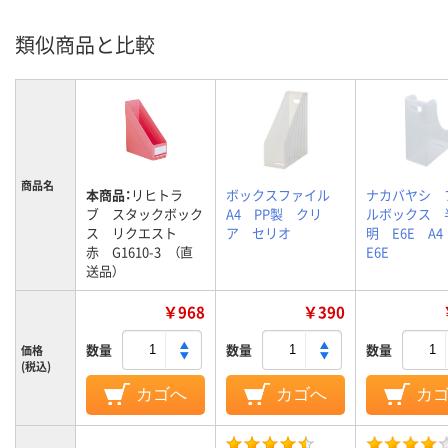
類似商品と比較
商品名
本商品：
リヒトラ
ボックスファイル
ナカバヤシ 
ブ スタックボック
A4 PP製 クリ
ルボックス 
ス リクエスト
ア セリオ
明 E6E A4
赤 G1610-3 （直
E6E
送品）
￥968
￥390
数量
数量
数量
価格
(税込)
カゴへ
カゴへ
カ