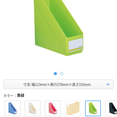
寸法：幅113mm×奥行270mm×高さ315mm
黄緑
カラー