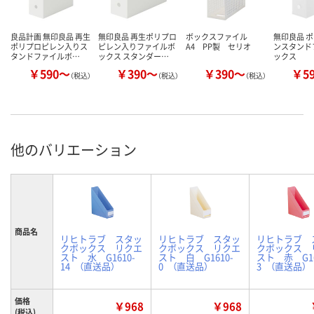
良品計画 無印良品 再生
無印良品 再生ポリプロ
ボックスファイル
無印良品 
ポリプロピレン入りス
ピレン入りファイルボ
A4 PP製 セリオ
ンスタンド
タンドファイルボ…
ックス スタンダー…
ックス
￥590～
￥390～
￥390～
￥5
（税込）
（税込）
（税込）
他のバリエーション
商品名
リヒトラブ スタッ
リヒトラブ スタッ
リヒトラブ 
クボックス リクエ
クボックス リクエ
クボックス 
スト 水 G1610-
スト 白 G1610-
スト 赤 G16
14 （直送品）
0 （直送品）
3 （直送品）
価格
￥968
￥968
(税込)