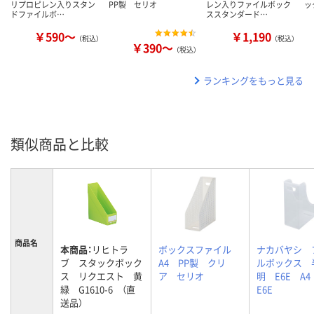
リプロピレン入りスタン
PP製 セリオ
レン入りファイルボック
ッ
ドファイルボ…
ススタンダード…
￥590～
￥1,190
（税込）
（税込）
￥390～
（税込）
ランキングをもっと見る
類似商品と比較
商品名
本商品：
リヒトラ
ボックスファイル
ナカバヤシ 
ブ スタックボック
A4 PP製 クリ
ルボックス 
ス リクエスト 黄
ア セリオ
明 E6E A4
緑 G1610-6 （直
E6E
送品）