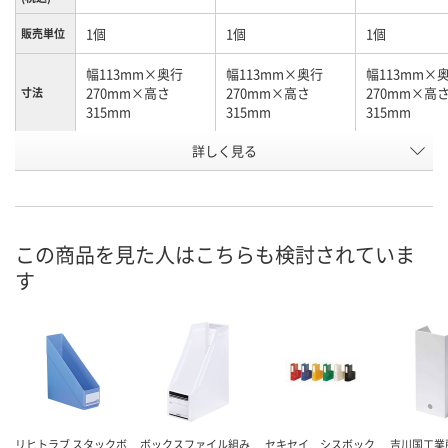
1個
1個
1個
販売単位
幅113mm×奥行
幅113mm×奥行
幅113mm×
270mm×高さ
270mm×高さ
270mm×高
寸法
315mm
315mm
315mm
詳しく見る
水
白
赤
カラー
お申込番
9325259
9325240
9325277
号
あり
あり
あり
在庫
この商品を見た人はこちらも検討されていま
す
8月25日（火）まで
8月25日（火）まで
8月25日（火）
お届け日
数量
数量
数量
カゴへ
カゴへ
カ
リヒトラブ スタックボ
ボックスファイル組み
セキセイ シスボック
吉川国工業