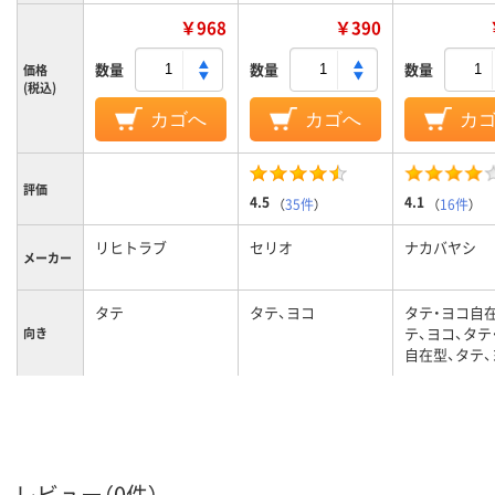
￥968
￥390
数量
数量
数量
価格
(税込)
カゴへ
カゴへ
カ
評価
4.5
4.1
（
35件
）
（
16件
）
リヒトラブ
セリオ
ナカバヤシ
メーカー
タテ
タテ、ヨコ
タテ・ヨコ自
テ、ヨコ、タテ
向き
自在型、タテ、
組み立て
成型
成型
成型
／成型
113
103
119mm、119
背幅
レビュー（0件）