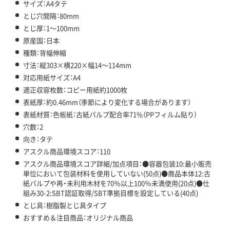
サイズ：A4タテ
とじ穴間隔：80mm
とじ厚：1～100mm
原産国：日本
種類：背幅伸縮
寸法：縦303×横220×幅14～114mm
対応用紙サイズ：A4
適正収容枚数：コピー用紙約1000枚
表紙厚：約0.46mm（季節により変化する場合があります）
表紙材質：色板紙：古紙パルプ配合率71%（PPフィルム貼り）
穴数：2
向き：タテ
アスクル商品環境スコア：110
アスクル商品環境スコア詳細/加点項目：●容器包装10:最小販売
単位において包装材料を使用していない(50点)●商品本体12:古
紙パルプや再・未利用木材を70％以上100％未満使用(20点)●仕
組み30-2:SBT認証取得/SBT準拠目標を設定している(40点)
とじ具：樹脂製とじ具タイプ
おすすめ＆注目商品：オリジナル商品