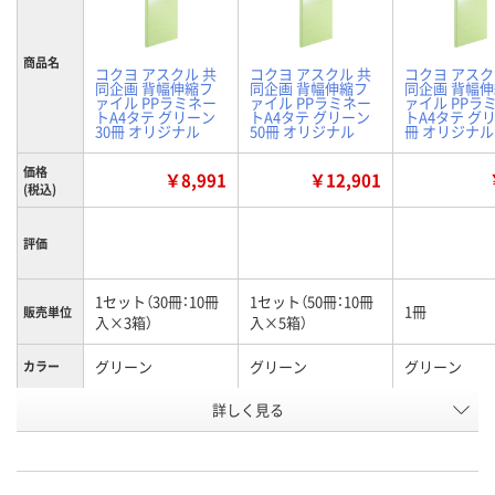
商品名
コクヨ アスクル 共
コクヨ アスクル 共
コクヨ アスク
同企画 背幅伸縮フ
同企画 背幅伸縮フ
同企画 背幅
ァイル PPラミネー
ァイル PPラミネー
ァイル PPラ
トA4タテ グリーン
トA4タテ グリーン
トA4タテ グリ
30冊 オリジナル
50冊 オリジナル
冊 オリジナル
価格
￥8,991
￥12,901
(税込)
評価
1セット（30冊：10冊
1セット（50冊：10冊
1冊
販売単位
入×3箱）
入×5箱）
グリーン
グリーン
グリーン
カラー
詳しく見る
A4タテ
A4タテ
A4タテ
サイズ
お申込番
HH04563
HH04568
NN16772
号