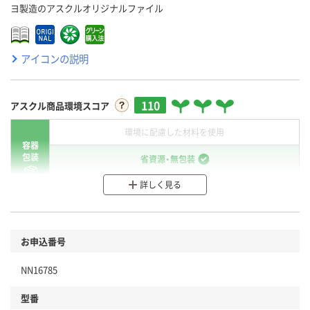
ヨ製造のアスクルオリジナルファイル
アイコンの説明
110
アスクル商品環境スコア
環境に配慮した材料を使用
容器
包装
省資源・無包装
詳しく見る
分別・リサイクルしやすい設計
環境に配慮した材料を使用
商品
お申込番号
本体
省資源・省エネ・節水
NN16785
分別・リサイクルしやすい設計
型番
独自の回収スキームがある