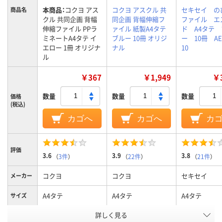
本商品：
コクヨ アス
コクヨ アスクル 共
セキセイ の
商品名
クル 共同企画 背幅
同企画 背幅伸縮フ
ファイル エ
伸縮ファイル PPラ
ァイル 紙製A4タテ
ド A4タテ
ミネートA4タテ イ
ブルー 10冊 オリジ
ー 10冊 AE-
エロー 1冊 オリジナ
ナル
10
ル
￥367
￥1,949
￥3
数量
数量
数量
価格
(税込)
カゴへ
カゴへ
カ
評価
3.6
3.9
3.8
（
3件
）
（
22件
）
（
21件
）
コクヨ
コクヨ
セキセイ
メーカー
A4タテ
A4タテ
A4タテ
サイズ
カラーグ
詳しく見る
イエロー系
ブルー系
ブルー系
ループ