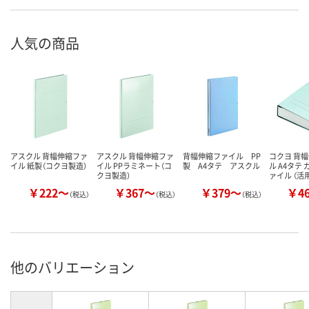
人気の商品
アスクル 背幅伸縮ファ
アスクル 背幅伸縮ファ
背幅伸縮ファイル PP
コクヨ 背
イル 紙製（コクヨ製造）
イル PPラミネート（コ
製 A4タテ アスクル
ル A4タテ
クヨ製造）
ァイル （活
￥222～
￥367～
￥379～
￥4
（税込）
（税込）
（税込）
他のバリエーション