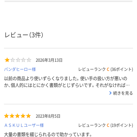
タテ
タテ
タテ
向き
背幅伸縮
背幅伸縮
背幅伸縮
種類
レビュー（3件）
アスクル
商品環境
110
115
スコア
2026年3月13日
パンダヒーロー様
レビューランク
C
(36ポイント)
以前の商品より使いずらくなりました。使い手の扱い方が悪いの
か、個人的にはとにかく書類がとじずらいです。それがなければ満
点なのに。
続きを見る
2023年8月5日
ＡＳＫＵＬユーザー様
レビューランク
C
(19ポイント)
大量の書類を綴じられるので助かっています。