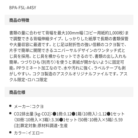
BPA-FSL-A4SY
仕組
アスクルで資源循環している
商品の特徴
温室効果ガスなどの削減
書類の量に合わせて背幅を最大100mm幅（コピー用紙約1,000枚）ま
この商品の環境配慮ポイントです。下記商品詳細「
で調整できる背幅伸縮タイプ。しっかりした紙厚で長期の書類保管
アスクル商品環境スコア詳細／加点項目
」で確認できます。
や大量収容に最適です。とじ足は耐折性の強い信頼のコクヨ製で、
片手で簡単に開閉できるユニバーサルデザインのワンタッチ式と
じ具を採用。とじ具を横からセットできるので、書類の出し入れも
簡単。つづりひも（別売り）を使うと表紙が開かないように固定可
能。PPラミネート加工なので、水や汚れに強く、ラベルテープも剥
がしやすい。コクヨ製造のアスクルオリジナルファイルです。アス
クル限定・ロハコ限定
商品仕様
メーカー：コクヨ
CO2排出量 [kg-CO2]：●1冊:0.12●1箱（10冊入）:1.12●1セット
（30冊：10冊入×3箱）:3.36●1セット（50冊：10冊入×5箱）:5.59
(注)算定対象:原材料調達・生産
カラー：イエロー