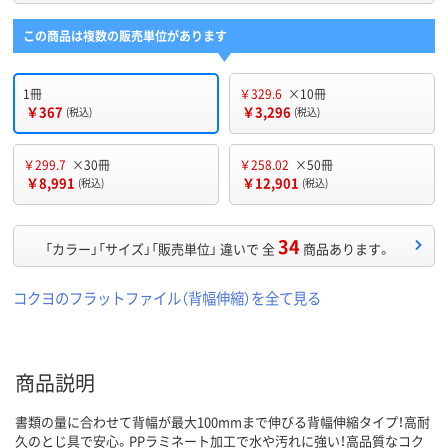
この商品は複数の販売単位があります
1冊
￥329.6
×10冊
￥367
￥3,296
(税込)
(税込)
￥299.7
×30冊
￥258.02
×50冊
￥8,991
￥12,901
(税込)
(税込)
34
「カラー」「サイズ」「販売単位」 違いで 全
商品あります。
コクヨのフラットファイル（背幅伸縮）を全て見る
商品説明
書類の量に合わせて背幅が最大100mmまで伸びる背幅伸縮タイプ！高耐
久のとじ具で安心。PPラミネート加工で水や汚れに強い！高品質なコク