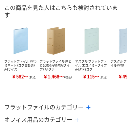
あり
あり
あり
在庫
この商品を見た人はこちらも検討されていま
す
8月10日（月）
8月10日（月）
8月10日（月）
お届け日
数量
数量
数量
カゴへ
カゴへ
カ
フラットファイル PPラ
フラットファイル 厚と
アスクル フラットファ
アスクル 
ミネート（コクヨ製造）
じ1000（背幅伸縮タイ
イル エコノミータイプ
イルPP製
A4サイズ …
プ） A4タテ
A4タテ(コク…
￥582～
￥1,468～
￥115～
￥4
（税込）
（税込）
（税込）
フラットファイルのカテゴリー
オフィス用品のカテゴリー