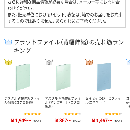
さらに詳細な商品情報が必要な場合は、メーカー等にお問い合
わせください。
また、販売単位における「セット」表記は、箱でのお届けをお約束
するものではありません。あらかじめご了承ください。
フラットファイル（背幅伸縮）の売れ筋ラン
キング
アスクル 背幅伸縮ファイ
アスクル 背幅伸縮ファイ
セキセイ のびーるファイ
コ
ル 紙製（コクヨ製造）
ル PPラミネート（コクヨ
ル エスヤード
A
製造）
（
￥1,949～
￥367～
￥3,467～
（税込）
（税込）
（税込）