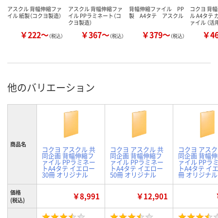
アスクル 背幅伸縮ファ
アスクル 背幅伸縮ファ
背幅伸縮ファイル PP
コクヨ 背
イル 紙製（コクヨ製造）
イル PPラミネート（コ
製 A4タテ アスクル
ル A4タテ
クヨ製造）
ァイル （活
￥222～
￥367～
￥379～
￥4
（税込）
（税込）
（税込）
他のバリエーション
商品名
コクヨ アスクル 共
コクヨ アスクル 共
コクヨ アスク
同企画 背幅伸縮フ
同企画 背幅伸縮フ
同企画 背幅
ァイル PPラミネー
ァイル PPラミネー
ァイル PPラ
トA4タテ イエロー
トA4タテ イエロー
トA4タテ イエ
30冊 オリジナル
50冊 オリジナル
冊 オリジナル
価格
￥8,991
￥12,901
(税込)