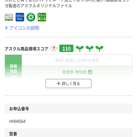
ヨ製造のアスクルオリジナルファイル
アイコンの説明
110
アスクル商品環境スコア
環境に配慮した材料を使用
容器
包装
省資源・無包装
詳しく見る
分別・リサイクルしやすい設計
環境に配慮した材料を使用
商品
お申込番号
本体
省資源・省エネ・節水
HH04564
分別・リサイクルしやすい設計
型番