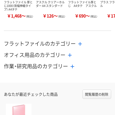
フラットファイル 厚と
アスクル クリアーホル
フラットファイル厚と
プラス フ
じ1000（背幅伸縮タイ
ダー A4 スタンダード
じ A4タテ アスクル
ル
プ） A4タテ
￥1,468～
￥126～
￥690～
￥1
（税込）
（税込）
（税込）
フラットファイルのカテゴリー
オフィス用品のカテゴリー
作業・研究用品のカテゴリー
あなたが最近チェックした商品
閲覧履歴の削除