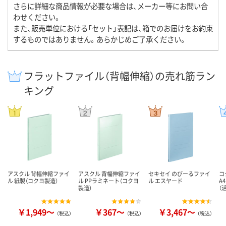
さらに詳細な商品情報が必要な場合は、メーカー等にお問い合
わせください。
また、販売単位における「セット」表記は、箱でのお届けをお約束
するものではありません。あらかじめご了承ください。
フラットファイル（背幅伸縮）の売れ筋ラン
キング
アスクル 背幅伸縮ファイ
アスクル 背幅伸縮ファイ
セキセイ のびーるファイ
コ
ル 紙製（コクヨ製造）
ル PPラミネート（コクヨ
ル エスヤード
A
製造）
（
￥1,949～
￥367～
￥3,467～
（税込）
（税込）
（税込）