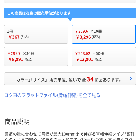
この商品は複数の販売単位があります
1冊
￥329.6
×10冊
￥367
￥3,296
(税込)
(税込)
￥299.7
×30冊
￥258.02
×50冊
￥8,991
￥12,901
(税込)
(税込)
34
「カラー」「サイズ」「販売単位」 違いで 全
商品あります。
コクヨのフラットファイル（背幅伸縮）を全て見る
商品説明
書類の量に合わせて背幅が最大100mmまで伸びる背幅伸縮タイプ！高耐
久のとじ具で安心。PPラミネート加工で水や汚れに強い！高品質なコク