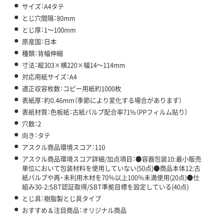
サイズ：A4タテ
とじ穴間隔：80mm
とじ厚：1～100mm
原産国：日本
種類：背幅伸縮
寸法：縦303×横220×幅14～114mm
対応用紙サイズ：A4
適正収容枚数：コピー用紙約1000枚
表紙厚：約0.46mm（季節により変化する場合があります）
表紙材質：色板紙：古紙パルプ配合率71%（PPフィルム貼り）
穴数：2
向き：タテ
アスクル商品環境スコア：110
アスクル商品環境スコア詳細/加点項目：●容器包装10:最小販売
単位において包装材料を使用していない(50点)●商品本体12:古
紙パルプや再・未利用木材を70％以上100％未満使用(20点)●仕
組み30-2:SBT認証取得/SBT準拠目標を設定している(40点)
とじ具：樹脂製とじ具タイプ
おすすめ＆注目商品：オリジナル商品