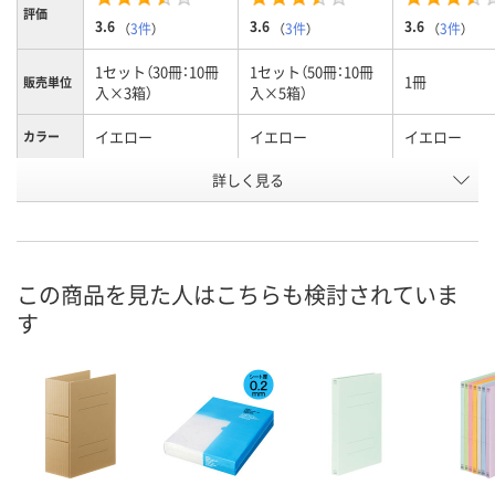
評価
3.6
3.6
3.6
（
3件
）
（
3件
）
（
3件
）
1セット（30冊：10冊
1セット（50冊：10冊
1冊
販売単位
入×3箱）
入×5箱）
イエロー
イエロー
イエロー
カラー
詳しく見る
A4タテ
A4タテ
A4タテ
サイズ
お申込番
HH04558
HH04567
NN16785
号
あり
あり
あり
在庫
この商品を見た人はこちらも検討されていま
す
8月8日（土）
8月8日（土）
8月8日（土）
お届け日
数量
数量
数量
カゴへ
カゴへ
カ