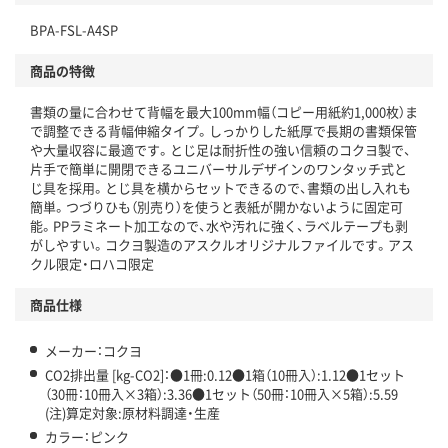
独自の回収スキームがある
BPA-FSL-A4SP
仕組
アスクルで資源循環している
商品の特徴
温室効果ガスなどの削減
書類の量に合わせて背幅を最大100mm幅（コピー用紙約1,000枚）ま
この商品の環境配慮ポイントです。下記商品詳細「
で調整できる背幅伸縮タイプ。しっかりした紙厚で長期の書類保管
アスクル商品環境スコア詳細／加点項目
」で確認できます。
や大量収容に最適です。とじ足は耐折性の強い信頼のコクヨ製で、
片手で簡単に開閉できるユニバーサルデザインのワンタッチ式と
じ具を採用。とじ具を横からセットできるので、書類の出し入れも
簡単。つづりひも（別売り）を使うと表紙が開かないように固定可
能。PPラミネート加工なので、水や汚れに強く、ラベルテープも剥
がしやすい。コクヨ製造のアスクルオリジナルファイルです。アス
クル限定・ロハコ限定
商品仕様
メーカー：コクヨ
CO2排出量 [kg-CO2]：●1冊:0.12●1箱（10冊入）:1.12●1セット
（30冊：10冊入×3箱）:3.36●1セット（50冊：10冊入×5箱）:5.59
(注)算定対象:原材料調達・生産
カラー：ピンク