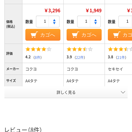
￥3,296
￥1,949
￥3
数量
数量
数量
価格
(税込)
カゴへ
カゴへ
カ
評価
4.2
3.9
3.8
（
8件
）
（
22件
）
（
21件
）
コクヨ
コクヨ
セキセイ
メーカー
A4タテ
A4タテ
A4タテ
サイズ
カラーグ
詳しく見る
ピンク系
ブルー系
ブルー系
ループ
タテ
タテ
タテ
向き
背幅伸縮
背幅伸縮
背幅伸縮
種類
レビュー（8件）