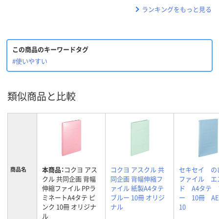
ランキングをもっと見る
この商品のキーワードタグ
#使いやすい
類似商品と比較
本商品：
コクヨ アス
コクヨ アスクル 共
セキセイ の
商品名
クル 共同企画 背幅
同企画 背幅伸縮フ
ファイル エ
伸縮ファイル PPラ
ァイル 紙製A4タテ
ド A4タテ
ミネートA4タテ ピ
ブルー 10冊 オリジ
ー 10冊 AE-
ンク 10冊 オリジナ
ナル
10
ル