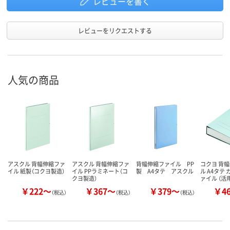
レビューを書く
レビューをリクエストする
人気の商品
アスクル 背幅伸縮ファ
アスクル 背幅伸縮ファ
背幅伸縮ファイル PP
コクヨ 背
イル 紙製（コクヨ製造）
イル PPラミネート（コ
製 A4タテ アスクル
ル A4タテ
クヨ製造）
ァイル （活
￥222～
￥367～
￥379～
￥4
（税込）
（税込）
（税込）