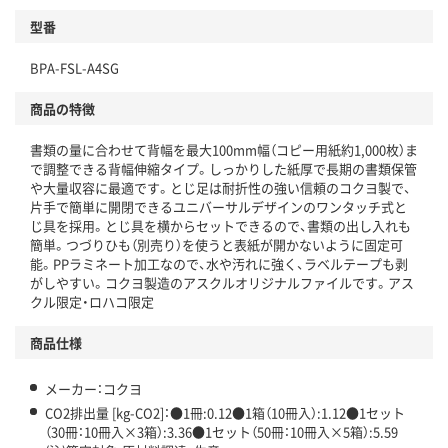
型番
独自の回収スキームがある
BPA-FSL-A4SG
仕組
アスクルで資源循環している
商品の特徴
温室効果ガスなどの削減
書類の量に合わせて背幅を最大100mm幅（コピー用紙約1,000枚）ま
この商品の環境配慮ポイントです。下記商品詳細「
で調整できる背幅伸縮タイプ。しっかりした紙厚で長期の書類保管
アスクル商品環境スコア詳細／加点項目
」で確認できます。
や大量収容に最適です。とじ足は耐折性の強い信頼のコクヨ製で、
片手で簡単に開閉できるユニバーサルデザインのワンタッチ式と
じ具を採用。とじ具を横からセットできるので、書類の出し入れも
簡単。つづりひも（別売り）を使うと表紙が開かないように固定可
能。PPラミネート加工なので、水や汚れに強く、ラベルテープも剥
がしやすい。コクヨ製造のアスクルオリジナルファイルです。アス
クル限定・ロハコ限定
商品仕様
メーカー：コクヨ
CO2排出量 [kg-CO2]：●1冊:0.12●1箱（10冊入）:1.12●1セット
（30冊：10冊入×3箱）:3.36●1セット（50冊：10冊入×5箱）:5.59