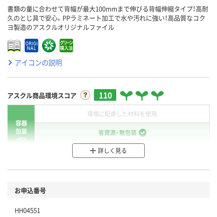
書類の量に合わせて背幅が最大100mmまで伸びる背幅伸縮タイプ！高耐
久のとじ具で安心。PPラミネート加工で水や汚れに強い！高品質なコク
ヨ製造のアスクルオリジナルファイル
アイコンの説明
110
アスクル商品環境スコア
環境に配慮した材料を使用
容器
包装
省資源・無包装
詳しく見る
分別・リサイクルしやすい設計
環境に配慮した材料を使用
商品
お申込番号
本体
省資源・省エネ・節水
HH04551
分別・リサイクルしやすい設計