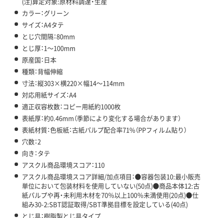
(注)算定対象:原材料調達・生産
カラー：グリーン
サイズ：A4タテ
とじ穴間隔：80mm
とじ厚：1～100mm
原産国：日本
種類：背幅伸縮
寸法：縦303×横220×幅14～114mm
対応用紙サイズ：A4
適正収容枚数：コピー用紙約1000枚
表紙厚：約0.46mm（季節により変化する場合があります）
表紙材質：色板紙：古紙パルプ配合率71%（PPフィルム貼り）
穴数：2
向き：タテ
アスクル商品環境スコア：110
アスクル商品環境スコア詳細/加点項目：●容器包装10:最小販売
単位において包装材料を使用していない(50点)●商品本体12:古
紙パルプや再・未利用木材を70％以上100％未満使用(20点)●仕
組み30-2:SBT認証取得/SBT準拠目標を設定している(40点)
とじ具：樹脂製とじ具タイプ