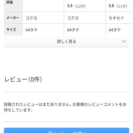
評価
3.9
3.8
（
22件
）
（
21件
）
コクヨ
コクヨ
セキセイ
メーカー
A4タテ
A4タテ
A4タテ
サイズ
カラーグ
詳しく見る
グリーン系
ブルー系
ブルー系
ループ
タテ
タテ
タテ
向き
背幅伸縮
背幅伸縮
背幅伸縮
種類
レビュー（0件）
アスクル
商品環境
110
115
スコア
投稿されたレビューはまだありません。お客様のレビューコメントをお
待ちしています。