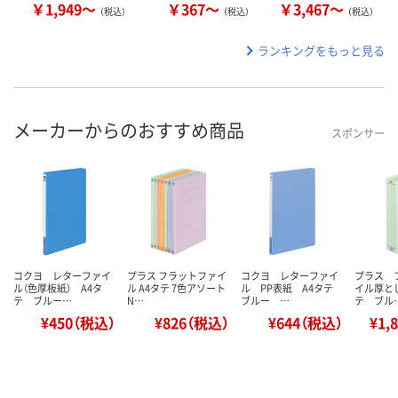
￥1,949～
￥367～
￥3,467～
（税込）
（税込）
（税込）
ランキングをもっと見る
メーカーからのおすすめ商品
スポンサー
コクヨ レターファイ
プラス フラットファイ
コクヨ レターファイ
プラス 
ル（色厚板紙） A4タ
ル A4タテ 7色アソート
ル PP表紙 A4タテ
イル厚とじ
テ ブルー…
N…
ブルー …
テ ブル
¥450（税込）
¥826（税込）
¥644（税込）
¥1,