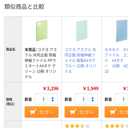
類似商品と比較
本商品：
コクヨ アス
コクヨ アスクル 共
セキセイ の
商品名
クル 共同企画 背幅
同企画 背幅伸縮フ
ファイル エ
伸縮ファイル PPラ
ァイル 紙製A4タテ
ド A4タテ
ミネートA4タテ グ
ブルー 10冊 オリジ
ー 10冊 AE-
リーン 10冊 オリジ
ナル
10
ナル
￥3,296
￥1,949
￥3
数量
数量
数量
価格
(税込)
カゴへ
カゴへ
カ