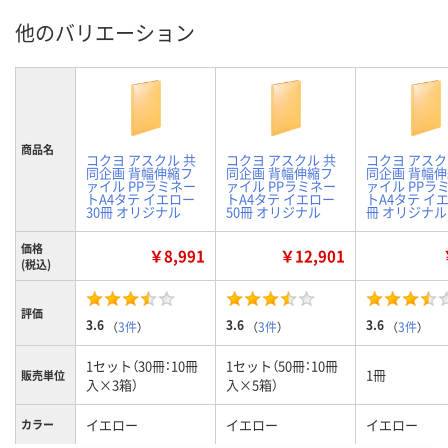
他のバリエーション
商品名
コクヨ アスクル 共
コクヨ アスクル 共
コクヨ アスク
同企画 背幅伸縮フ
同企画 背幅伸縮フ
同企画 背幅
ァイル PPラミネー
ァイル PPラミネー
ァイル PPラ
トA4タテ イエロー
トA4タテ イエロー
トA4タテ イエ
30冊 オリジナル
50冊 オリジナル
冊 オリジナル
価格
￥8,991
￥12,901
(税込)
評価
3.6
3.6
3.6
（
3件
）
（
3件
）
（
3件
）
1セット（30冊：10冊
1セット（50冊：10冊
1冊
販売単位
入×3箱）
入×5箱）
イエロー
イエロー
イエロー
カラー