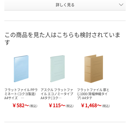
詳しく見る
A4タテ
A4タテ
A4タテ
サイズ
お申込番
HH04558
HH04567
NN16785
号
あり
あり
あり
在庫
この商品を見た人はこちらも検討されていま
す
8月7日（金）
8月7日（金）
8月7日（金）
お届け日
数量
数量
数量
カゴへ
カゴへ
カ
フラットファイル PPラ
アスクル フラットファ
フラットファイル 厚と
ミネート（コクヨ製造）
イル エコノミータイプ
じ1000（背幅伸縮タイ
A4サイズ …
A4タテ(コク…
プ） A4タテ
￥582～
￥115～
￥1,468～
（税込）
（税込）
（税込）