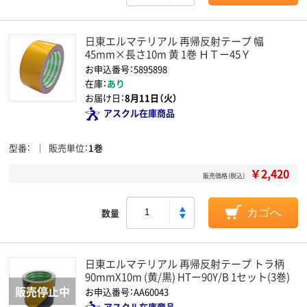
日東エルマテリアル 再帰反射テープ 幅
45mm×長さ10m 黄 1巻 ＨＴー45Ｙ
お申込番号：5895898
在庫：
あり
お届け日：
8月11日（火）
アスクル在庫商品
型番
販売単位
1巻
￥2,420
販売価格（税込）
数量
カゴへ
日東エルマテリアル 再帰反射テープ トラ柄
90mmX10m (黄/黒) HTー90Y/B 1セット(3巻)
お申込番号：AA60043
アスクル在庫商品