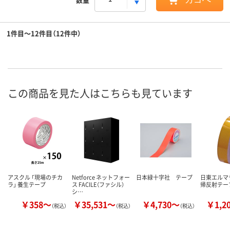
1件目～12件目（12件中）
この商品を見た人はこちらも見ています
アスクル 「現場のチカ
Netforce ネットフォー
日本緑十字社 テープ
日東エルマ
ラ」 養生テープ
ス FACILE（ファシル）
帰反射テー
シ…
￥358～
￥35,531～
￥4,730～
￥1,2
（税込）
（税込）
（税込）