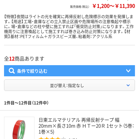
￥1,200
～
￥11,390
販売価格（税込）
【特徴】夜間はライトの光を確実に再帰反射し危険標示の効果を発揮しま
す。【用途】工場・倉庫などの立入禁止区画や危険場所の注意喚起や標示
に。場・倉庫などの柱や壁に施工すれば「衝突防止対策」になります。工作
機周りに注意喚起として施工すれば巻き込み防止対策になります。【材
質】基材：PETフィルム＋ガラスビーズ層、粘着剤：アクリル系
全
12
商品あります
条件で絞り込む
並び替え：指定なし
1件目～12件目（12件中）
日東エルマテリアル 再帰反射テープ 幅
20mm×長さ10m 赤 ＨＴー20Ｒ 1セット（5巻：
1巻×5)