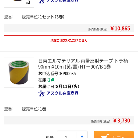
型番
販売単位
1セット（3巻）
￥10,865
販売価格（税込）
現在ご注文いただけません
日東エルマテリアル 再帰反射テープ トラ柄
90mmX10m (黄/黒) HTー90Y/B 1巻
お申込番号：EP00035
在庫：
2点
お届け日：
8月11日（火）
アスクル在庫商品
型番
販売単位
1巻
￥3,730
販売価格（税込）
数量
カゴへ