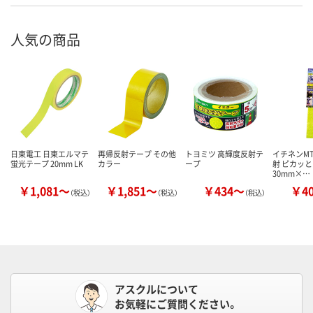
人気の商品
日東電工 日東エルマテ
再帰反射テープ その他
トヨミツ 高輝度反射テ
イチネンMT
蛍光テープ 20mm LK
カラー
ープ
射 ピカッと
30mm×…
￥1,081～
￥1,851～
￥434～
￥4
（税込）
（税込）
（税込）
アスクルについて
お気軽にご質問ください。