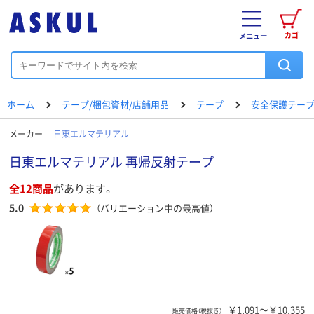
カゴ
メニュー
ホーム
テープ/梱包資材/店舗用品
テープ
安全保護テー
メーカー
日東エルマテリアル
日東エルマテリアル 再帰反射テープ
全12商品
があります。
5.0
（バリエーション中の最高値）
￥1,091～￥10,355
販売価格（税抜き）