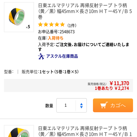
日東エルマテリアル 再帰反射テープ トラ柄
（黄／黒） 幅45mm×長さ10m ＨＴー45Ｙ/Ｂ 5
巻
（1件）
お申込番号：2548673
在庫：
入荷待ち
入荷予定：
ご注文後、お届けについてご連絡いたしま
す
アスクル在庫商品
型番
販売単位
1セット（5巻：1巻×5）
￥11,370
販売価格（税込）
1巻あたり ￥2,274
数量
カゴへ
日東エルマテリアル 再帰反射テープ トラ柄
（黄／黒） 幅45mm×長さ10m ＨＴー45Ｙ/Ｂ 1