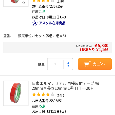
（1件）
お申込番号：2367159
在庫：
1点
お届け日：
8月11日（火）
アスクル在庫商品
型番
販売単位
1セット（5巻：1巻×5）
￥5,830
販売価格（税込）
1巻あたり ￥1,166
数量
カゴへ
日東エルマテリアル 再帰反射テープ 幅
20mm×長さ10m 赤 1巻 ＨＴー20Ｒ
（1件）
お申込番号：5895851
在庫：
5点
お届け日：
8月11日（火）