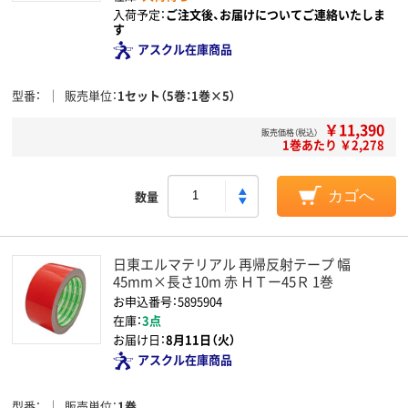
入荷予定：
ご注文後、お届けについてご連絡いたしま
す
アスクル在庫商品
型番
販売単位
1セット（5巻：1巻×5）
￥11,390
販売価格（税込）
1巻あたり ￥2,278
数量
カゴへ
日東エルマテリアル 再帰反射テープ 幅
45mm×長さ10m 赤 ＨＴー45Ｒ 1巻
お申込番号：5895904
在庫：
3点
お届け日：
8月11日（火）
アスクル在庫商品
型番
販売単位
1巻