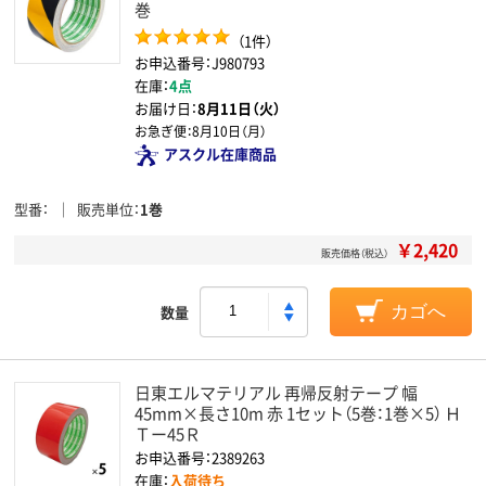
巻
（1件）
お申込番号：J980793
在庫：
4点
お届け日：
8月11日（火）
お急ぎ便：
8月10日（月）
アスクル在庫商品
型番
販売単位
1巻
￥2,420
販売価格（税込）
数量
カゴへ
日東エルマテリアル 再帰反射テープ 幅
45mm×長さ10m 赤 1セット（5巻：1巻×5） Ｈ
Ｔー45Ｒ
お申込番号：2389263
在庫：
入荷待ち