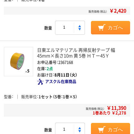
￥2,420
販売価格（税込）
数量
カゴへ
日東エルマテリアル 再帰反射テープ 幅
45mm×長さ10m 黄 5巻 ＨＴー45Ｙ
お申込番号：2367168
在庫：
2点
お届け日：
8月11日（火）
アスクル在庫商品
型番
販売単位
1セット（5巻：1巻×5）
￥11,390
販売価格（税込）
1巻あたり ￥2,278
数量
カゴへ