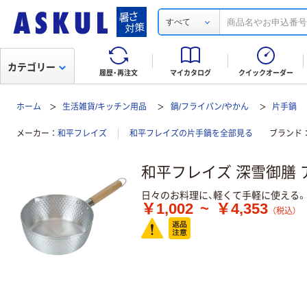
すべて
カテゴリー
履歴・再注文
マイカタログ
クイックオーダー
ホーム
生活雑貨/キッチン用品
鍋/フライパン/やかん
片手鍋
メーカー
和平フレイズ
和平フレイズの片手鍋を全部見る
ブランド
和平フレイズ 深雪御膳
日々のお料理に、軽くて手軽に使える
￥1,002
~
￥4,353
（税込）