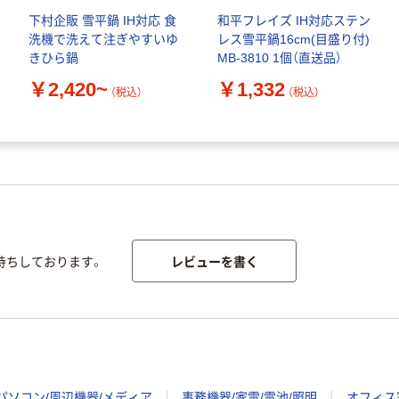
下村企販 雪平鍋 IH対応 食
和平フレイズ IH対応ステン
洗機で洗えて注ぎやすいゆ
レス雪平鍋16cm(目盛り付)
きひら鍋
MB-3810 1個（直送品）
￥2,420~
￥1,332
（税込）
（税込）
レビューを書く
待ちしております。
パソコン/周辺機器/メディア
事務機器/家電/電池/照明
オフィス