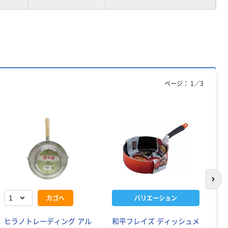
ページ：
1
／
3
次の
カゴへ
バリエーション
ヒラノトレーディング アル
和平フレイズ ディッシュメ
和