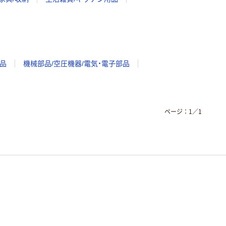
品
機械部品/空圧機器/電気・電子部品
ページ：
1
／
1