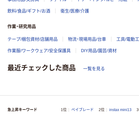
飲料/食品/ギフト/お酒
衛生/医療/介護
作業・研究用品
テープ/梱包資材/店舗用品
物流・現場用品/台車
工具/電動
作業服/ワークウェア/安全保護具
DIY用品/園芸/資材
最近チェックした商品
一覧を見る
急上昇キーワード
1位
ベイブレード
2位
instax mini13