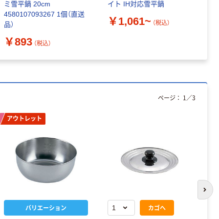
ミ雪平鍋 20cm
イト IH対応雪平鍋
I
4580107093267 1個（直送
￥1,061~
￥
（税込）
品）
￥893
（税込）
ページ：
1
／
3
アウトレット
次の
バリエーション
カゴへ