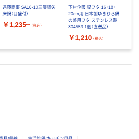
遠藤商事 SA18-10三層鋼矢
下村企販 鍋フタ 16・18・
中
床鍋（目盛付）
20cm用 日本製ゆきひら鍋
雪
の兼用フタ ステンレス製
￥1,235~
￥
（税込）
304553 1個（直送品）
￥1,210
（税込）
家具/収納
生活雑貨/キッチン用品