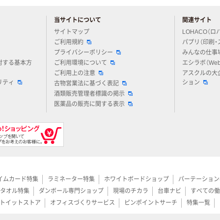
当サイトについて
関連サイト
アスクルについてお気軽にご質問ください
サイトマップ
LOHACO（ロ
ご利用規約
パプリ（印刷・
プライバシーポリシー
みんなの仕事
対する基本方
ご利用環境について
エシラボ（We
ご利用上の注意
アスクルの大
リティ
ション
古物営業法に基づく表記
酒類販売管理者標識の掲示
医薬品の販売に関する表示
イムカード特集
ラミネーター特集
ホワイトボードショップ
パーテーション
タオル特集
ダンボール専門ショップ
現場のチカラ
台車ナビ
すべての働
トイットストア
オフィスづくりサービス
ピンポイントサーチ
特集一覧