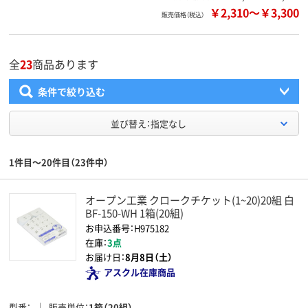
￥2,310
～
￥3,300
販売価格（税込）
全
23
商品あります
条件で絞り込む
並び替え：指定なし
1件目～20件目（23件中）
オープン工業 クロークチケット(1~20)20組 白
BF-150-WH 1箱(20組)
お申込番号：H975182
在庫：
3点
お届け日：
8月8日（土）
アスクル在庫商品
型番
販売単位
1箱（20組）