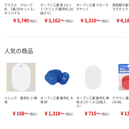
アスクル クローク
オープン工業 青 1セッ
オープン工業 クローク
角型親子番
札 1箱（50セット入）
ト（クリップ/番号札）20
チケット
ラスチック
オリジナル
組入り）
￥5,740
￥3,162～
￥2,310～
￥4,1
（税込）
（税込）
（税込）
人気の商品
ソニック 番号札 小 無
オープン工業 番号札 大
オープン工業 番号札 無
クラウン 番
地
青 BF
地 大 1ケース（25枚入
CR-BG
り）
￥168～
￥1,318～
￥715～
￥1
（税込）
（税込）
（税込）