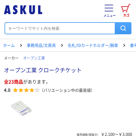
カゴ
メニュー
ホーム
事務用品/文房具
名札/IDカードホルダー/腕章
番
メーカー
オープン工業
オープン工業 クロークチケット
全23商品
があります。
4.0
（バリエーション中の最高値）
￥2,100～￥3,000
販売価格（税抜き）