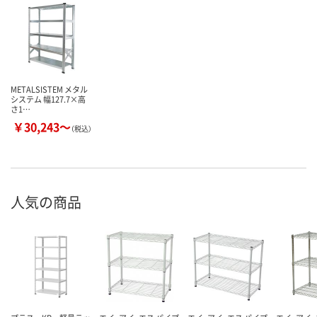
METALSISTEM メタル
システム 幅127.7×高
さ1…
￥30,243～
（税込）
人気の商品