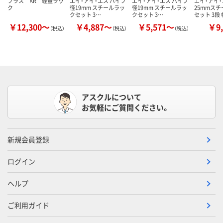
プラス KR 軽量ラッ
エイ・アイ・エス パイプ
エイ・アイ・エス パイプ
エイ・アイ・
ク
径19mm スチールラッ
径19mm スチールラッ
25mmス
クセット 3…
クセット 3…
セット 3段
￥12,300～
￥4,887～
￥5,571～
￥9,
（税込）
（税込）
（税込）
アスクルについて
お気軽にご質問ください。
新規会員登録
ログイン
ヘルプ
ご利用ガイド