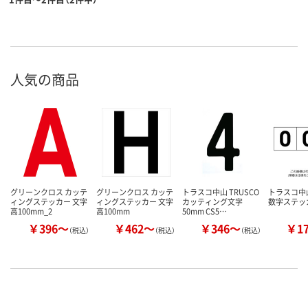
人気の商品
グリーンクロス カッテ
グリーンクロス カッテ
トラスコ中山 TRUSCO
トラスコ中山
ィングステッカー 文字
ィングステッカー 文字
カッティング文字
数字ステッ
高100mm_2
高100mm
50mm CS5…
￥396～
￥462～
￥346～
￥1
（税込）
（税込）
（税込）