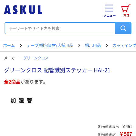
カゴ
メニュー
ホーム
テープ/梱包資材/店舗用品
掲示用品
カッティング
メーカー
グリーンクロス
グリーンクロス 配管識別ステッカー HAI-21
全2商品
があります。
￥461
販売価格（税抜き）
￥507
販売価格（税込）