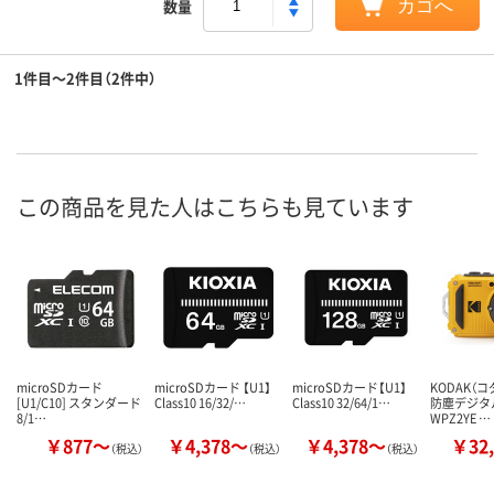
数量
カゴへ
1件目～2件目（2件中）
この商品を見た人はこちらも見ています
microSDカード
microSDカード 【U1】
microSDカード【U1】
KODAK（
[U1/C10] スタンダード
Class10 16/32/…
Class10 32/64/1…
防塵デジタ
8/1…
WPZ2YE …
￥877～
￥4,378～
￥4,378～
￥32,
（税込）
（税込）
（税込）