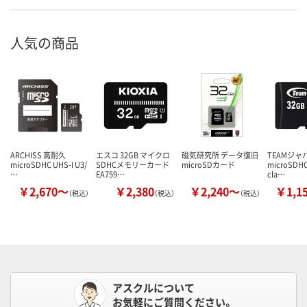
人気の商品
ARCHISS 高耐久
エスコ 32GB マイクロ
磁気研究所 データ復旧
TEAMジャパ
microSDHC UHS-I U3/
SDHCメモリーカード
microSDカード
microSD
…
EA759…
cla…
￥2,670～
￥2,380
￥2,240～
￥1,1
（税込）
（税込）
（税込）
アスクルについて
お気軽にご質問ください。