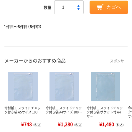
数量
カゴへ
1件目～8件目（8件中）
メーカーからのおすすめ商品
スポンサー
今村紙工 スライドチャッ
今村紙工 スライドチャッ
今村紙工 スライドチャッ
今
ク付き袋 A5サイズ 100…
ク付き袋 A4サイズ 100…
ク付き袋 ポケット付 A4
ク
サ…
サ
¥748
¥1,280
¥1,480
（税込）
（税込）
（税込）