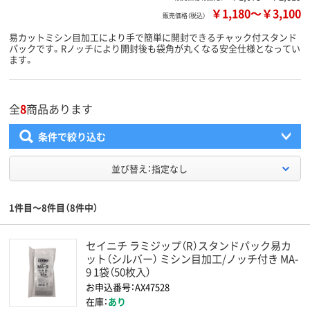
￥1,180
～
￥3,100
販売価格（税込）
易カットミシン目加工により手で簡単に開封できるチャック付スタンド
パックです。Rノッチにより開封後も袋角が丸くなる安全仕様となってい
ます。
全
8
商品あります
条件で絞り込む
並び替え：指定なし
1件目～8件目（8件中）
セイニチ ラミジップ（R）スタンドパック易カ
ット（シルバー） ミシン目加工/ノッチ付き MA-
9 1袋（50枚入）
お申込番号：AX47528
在庫：
あり