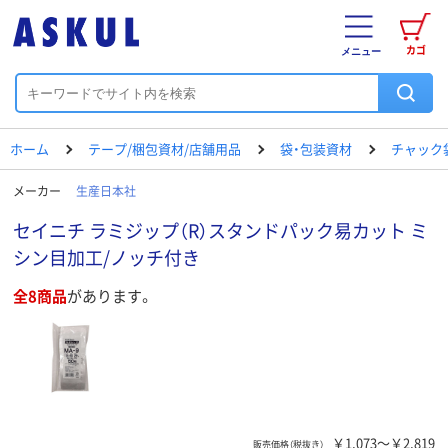
カゴ
メニュー
ホーム
テープ/梱包資材/店舗用品
袋・包装資材
チャック
メーカー
生産日本社
セイニチ ラミジップ（R）スタンドパック易カット ミ
シン目加工/ノッチ付き
全8商品
があります。
￥1,073～￥2,819
販売価格（税抜き）