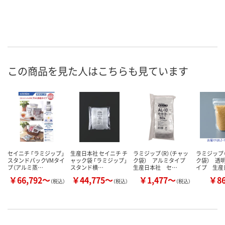
この商品を見た人はこちらも見ています
セイニチ 「ラミジップ」
生産日本社 セイニチ チ
ラミジップ（R）（チャッ
ラミジップ（
スタンドパックVMタイ
ャック袋 「ラミジップ」
ク袋） アルミタイプ
ク袋） 透
プ（アルミ蒸…
スタンド横…
生産日本社 セ…
イプ 生産
￥66,792～
￥44,775～
￥1,477～
￥8
（税込）
（税込）
（税込）