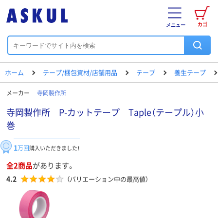
カゴ
メニュー
ホーム
テープ/梱包資材/店舗用品
テープ
養生テープ
メーカー
寺岡製作所
寺岡製作所 P-カットテープ Taple（テープル）小
巻
1
万回
購入いただきました！
全2商品
があります。
4.2
（バリエーション中の最高値）