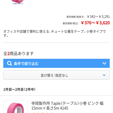
￥342～￥3,291
販売価格（税抜き）
￥376
～
￥3,620
販売価格（税込）
オフィスや店舗で便利に使える、キュートな養生テープ。小巻タイプで
す。
全
2
商品あります
条件で絞り込む
並び替え：指定なし
1件目～2件目（2件中）
寺岡製作所 Taple（テープル）小巻 ピンク 幅
15mm×長さ5m 4145