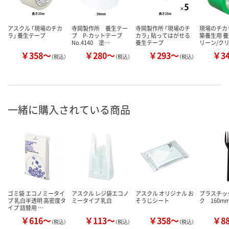
アスクル 「現場のチカ
寺岡製作所 養生テー
寺岡製作所 「現場のチ
現場のチカ
ラ」 養生テープ
プ P-カットテープ
カラ」 貼ってはがせる
築養生用 養
No.4140 塗…
養生テープ
リーン/ク
￥358～
￥280～
￥293～
￥3
（税込）
（税込）
（税込）
一緒に購入されている商品
ゴミ袋 エコノミータイ
アスクル レジ袋エコノ
アスクル オリジナル お
プラスチッ
プ 乳白半透明 高密度タ
ミータイプ 乳白
そうじシート
ク 160m
イプ 詰替用 …
￥616～
￥113～
￥358～
￥8
（税込）
（税込）
（税込）