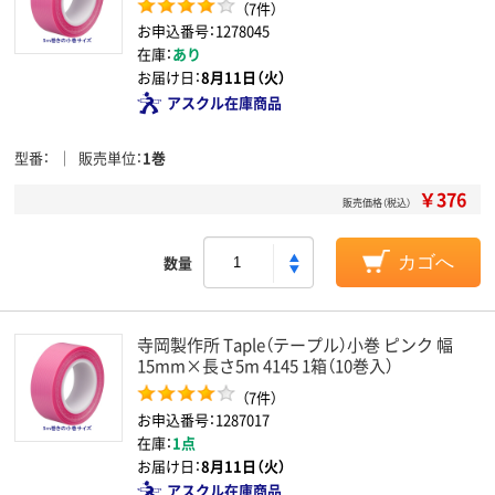
（7件）
お申込番号：1278045
在庫：
あり
お届け日：
8月11日（火）
アスクル在庫商品
型番
販売単位
1巻
￥376
販売価格（税込）
数量
カゴへ
寺岡製作所 Taple（テープル）小巻 ピンク 幅
15mm×長さ5m 4145 1箱（10巻入）
（7件）
お申込番号：1287017
在庫：
1点
お届け日：
8月11日（火）
アスクル在庫商品