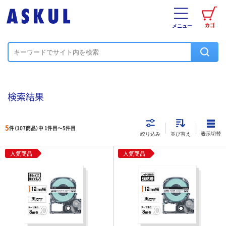
カゴ
メニュー
検索結果
5
件（107商品）中 1件目～
5
件目
表示切替
絞り込み
並び替え
人気商品
人気商品