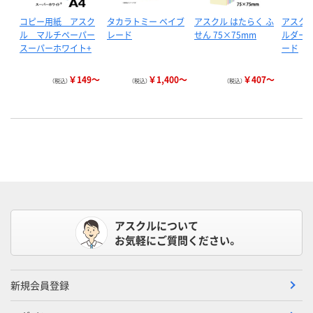
コピー用紙 アスク
タカラトミー ベイブ
アスクル はたらく ふ
アスクル
ル マルチペーパー
レード
せん 75×75mm
ルダー 
スーパーホワイト+
ード
￥149～
￥1,400～
￥407～
（税込）
（税込）
（税込）
アスクルについて
お気軽にご質問ください。
新規会員登録