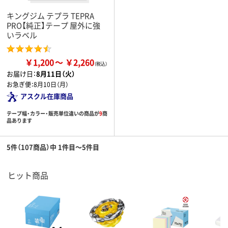
キングジム テプラ TEPRA
PRO【純正】テープ 屋外に強
いラベル
￥1,200
￥2,260
お届け日：
8月11日（火）
お急ぎ便：
8月10日（月）
アスクル在庫商品
テープ幅・カラー・販売単位違いの商品が
9
商
品あります
5件（107商品）中 1件目～5件目
ヒット商品