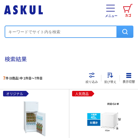
カゴ
メニュー
検索結果
7
件（8商品）中 1件目～
7
件目
表示切替
絞り込み
並び替え
オリジナル
人気商品