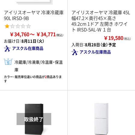
アイリスオーヤマ 冷凍冷蔵庫
アイリスオーヤマ 冷蔵庫 45L
90L IRSD-9B
幅47.2×奥行45×高さ
49.2cm 1ドア 左開き ホワイ
ト IRSD-5AL-W １台
￥34,760
￥34,771
￥19,580
（税込）
お届け日：
8月11日（火）
入荷日：
8月28日（金）予定
アスクル在庫商品
アスクル在庫商品
冷蔵庫/冷凍庫/冷温庫・保温
庫
カラー・販売単位違いの商品が
2
商品ありま
す