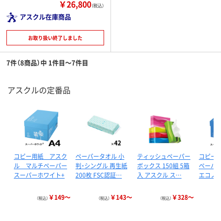
￥26,800
（税込）
アスクル在庫商品
お取り扱い終了しました
7件（8商品）中 1件目～7件目
アスクルの定番品
コピー用紙 アスク
ペーパータオル 小
ティッシュペーパー
コピー
ル マルチペーパー
判・シングル 再生紙
ボックス 150組 5箱
ペーパ
スーパーホワイト+
200枚 FSC認証…
入 アスクル ス…
エコノミ
￥149～
￥143～
￥328～
（税込）
（税込）
（税込）