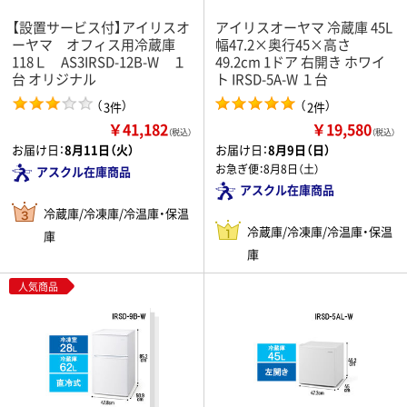
【設置サービス付】アイリスオ
アイリスオーヤマ 冷蔵庫 45L
ーヤマ オフィス用冷蔵庫
幅47.2×奥行45×高さ
118Ｌ AS3IRSD-12B-W １
49.2cm 1ドア 右開き ホワイ
台 オリジナル
ト IRSD-5A-W １台
（
）
（
）
3件
2件
￥41,182
￥19,580
（税込）
（税込）
お届け日：
8月11日（火）
お届け日：
8月9日（日）
お急ぎ便：
8月8日（土）
アスクル在庫商品
アスクル在庫商品
冷蔵庫/冷凍庫/冷温庫・保温
冷蔵庫/冷凍庫/冷温庫・保温
庫
庫
人気商品