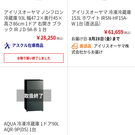
アイリスオーヤマ ノンフロン
アイリスオーヤマ 冷凍冷蔵庫
冷蔵庫 93L 幅47.2×奥行45×
153L ホワイト IRSN-HF15A-
高さ86cm 1ドア 右開き ブラ
W 1台（直送品）
ック IRＪD-9A-B １台
￥61,659
（税込）
￥28,250
お届け日：
8月28日（金）まで
（税込）
アスクル在庫商品
直送品
アイリスオーヤマ株
式会社からお届け
お取り扱い終了しました
AQUA 冷凍冷蔵庫 1ドア90L
AQR-9P(DS) 1台