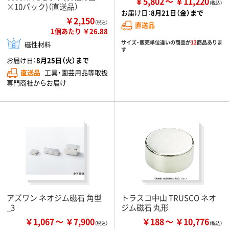
￥5,802
￥11,220
×10パック)（直送品）
お届け日：
8月21日（金）まで
￥2,150
（税込）
直送品
1個あたり ￥26.88
サイズ・販売単位違いの商品が
12
商品ありま
磁性材料
す
お届け日：
8月25日（火）まで
直送品
工具・園芸用品等取扱
専門商社からお届け
アズワン ネオジム磁石 角型
トラスコ中山 TRUSCO ネオ
_3
ジム磁石 丸形
￥1,067
￥7,900
￥188
￥10,776