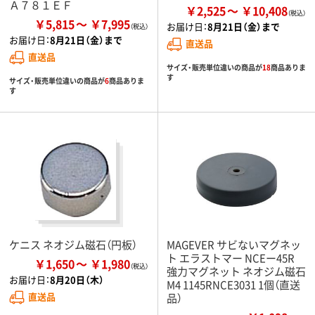
Ａ７８１ＥＦ
￥2,525
￥10,408
￥5,815
￥7,995
お届け日：
8月21日（金）まで
お届け日：
8月21日（金）まで
直送品
直送品
サイズ・販売単位違いの商品が
18
商品ありま
す
サイズ・販売単位違いの商品が
6
商品ありま
す
ケニス ネオジム磁石（円板）
MAGEVER サビないマグネッ
ト エラストマー NCEー45R
￥1,650
￥1,980
強力マグネット ネオジム磁石
お届け日：
8月20日（木）
M4 1145RNCE3031 1個（直送
直送品
品）