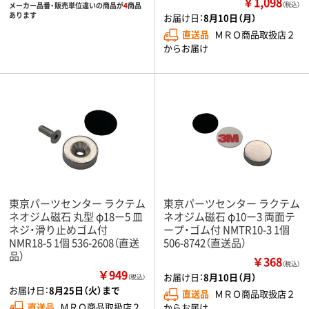
￥1,098
メーカー品番・販売単位違いの商品が
4
商品
（税込）
あります
お届け日：
8月10日（月）
直送品
ＭＲＯ商品取扱店２
からお届け
東京パーツセンター ラクテム
東京パーツセンター ラクテム
ネオジム磁石 丸型 φ18ー5 皿
ネオジム磁石 φ10ー3 両面テ
ネジ・滑り止めゴム付
ープ・ゴム付 NMTR10-3 1個
NMR18-5 1個 536-2608（直送
506-8742（直送品）
品）
￥368
（税込）
￥949
お届け日：
8月10日（月）
（税込）
お届け日：
8月25日（火）まで
直送品
ＭＲＯ商品取扱店２
直送品
ＭＲＯ商品取扱店２
からお届け