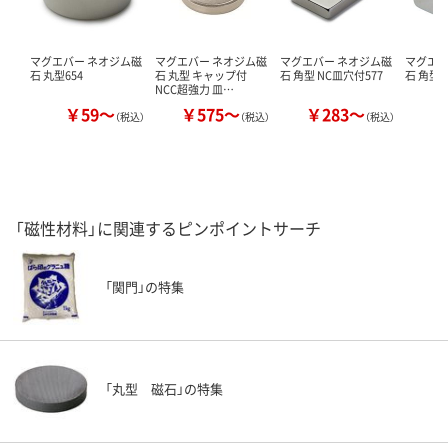
マグエバー ネオジム磁
マグエバー ネオジム磁
マグエバー ネオジム磁
マグエバ
石 丸型654
石 丸型 キャップ付
石 角型 NC皿穴付577
石 角型6
NCC超強力 皿…
￥59～
￥575～
￥283～
（税込）
（税込）
（税込）
「磁性材料」に関連するピンポイントサーチ
「関門」の特集
「丸型 磁石」の特集