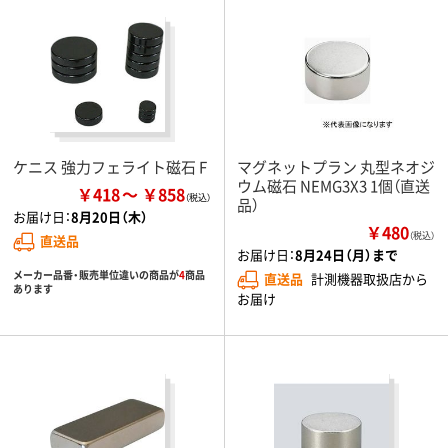
ケニス 強力フェライト磁石 F
マグネットプラン 丸型ネオジ
ウム磁石 NEMG3X3 1個（直送
￥418
￥858
品）
お届け日：
8月20日（木）
￥480
（税込）
直送品
お届け日：
8月24日（月）まで
メーカー品番・販売単位違いの商品が
4
商品
直送品
計測機器取扱店から
あります
お届け