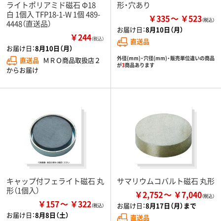
ライトポリアミド磁石 Φ18
形・穴あり
白 1個入 TFP18-1-W 1個 489-
￥335
￥523
4448（直送品）
お届け日：
8月10日（月）
￥244
（税込）
直送品
お届け日：
8月10日（月）
外径(mm)・穴径(mm)・販売単位違いの商品
直送品
ＭＲＯ商品取扱店２
が
3
商品あります
からお届け
キャップ付フェライト磁石 丸
サマリウムコバルト磁石 丸形
形（1個入）
￥2,752
￥7,040
￥157
￥322
お届け日：
8月17日（月）まで
お届け日：
8月8日（土）
直送品