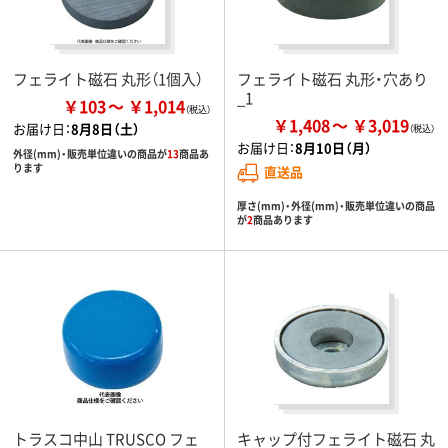
フェライト磁石 丸形（1個入）
フェライト磁石 丸形・穴あり
_1
￥103
￥1,014
￥1,408
￥3,019
お届け日：
8月8日（土）
お届け日：
8月10日（月）
外径(mm)・販売単位違いの商品が
13
商品あ
ります
直送品
厚さ(mm)・外径(mm)・販売単位違いの商品
が
2
商品あります
トラスコ中山 TRUSCO フェ
キャップ付フェライト磁石 丸