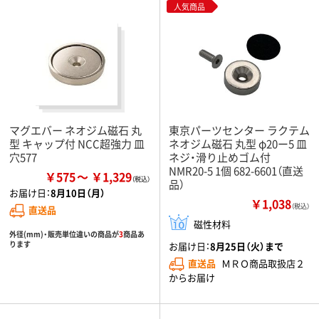
人気商品
マグエバー ネオジム磁石 丸
東京パーツセンター ラクテム
型 キャップ付 NCC超強力 皿
ネオジム磁石 丸型 φ20ー5 皿
穴577
ネジ・滑り止めゴム付
NMR20-5 1個 682-6601（直送
￥575
￥1,329
品）
お届け日：
8月10日（月）
￥1,038
（税込）
直送品
磁性材料
外径(mm)・販売単位違いの商品が
3
商品あ
ります
お届け日：
8月25日（火）まで
直送品
ＭＲＯ商品取扱店２
からお届け