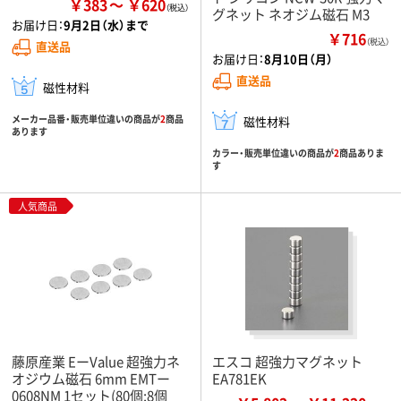
￥383
￥620
グネット ネオジム磁石 M3
お届け日：
9月2日（水）まで
￥716
（税込）
直送品
お届け日：
8月10日（月）
直送品
磁性材料
メーカー品番・販売単位違いの商品が
2
商品
磁性材料
あります
カラー・販売単位違いの商品が
2
商品ありま
す
人気商品
藤原産業 EーValue 超強力ネ
エスコ 超強力マグネット
オジウム磁石 6mm EMTー
EA781EK
0608NM 1セット(80個:8個