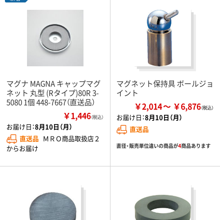
マグナ MAGNA キャップマグ
マグネット保持具 ボールジョ
ネット 丸型 (Rタイプ)80R 3-
イント
5080 1個 448-7667（直送品）
￥2,014
￥6,876
￥1,446
お届け日：
8月10日（月）
（税込）
お届け日：
8月10日（月）
直送品
直送品
ＭＲＯ商品取扱店２
直径・販売単位違いの商品が
4
商品あります
からお届け