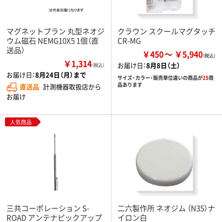
マグネットプラン 丸型ネオジ
クラウン スクールマグタッチ
ウム磁石 NEMG10X5 1個（直
CR-MG
送品）
￥450
￥5,940
￥1,314
お届け日：
8月8日（土）
（税込）
お届け日：
8月24日（月）まで
サイズ・カラー・販売単位違いの商品が
25
商
品あります
直送品
計測機器取扱店から
お届け
人気商品
三共コーポレーション S-
二六製作所 ネオジム （N35）ナ
ROAD アンテナピックアップ
イロン白