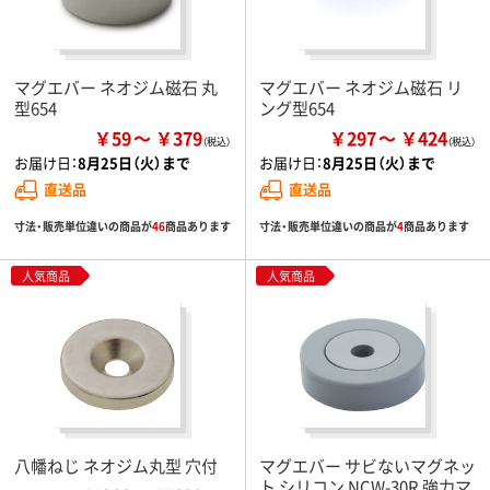
マグエバー ネオジム磁石 丸
マグエバー ネオジム磁石 リ
型654
ング型654
￥59
￥379
￥297
￥424
お届け日：
8月25日（火）まで
お届け日：
8月25日（火）まで
直送品
直送品
寸法・販売単位違いの商品が
46
商品あります
寸法・販売単位違いの商品が
4
商品あります
人気商品
人気商品
八幡ねじ ネオジム丸型 穴付
マグエバー サビないマグネッ
ト シリコン NCW-30R 強力マ