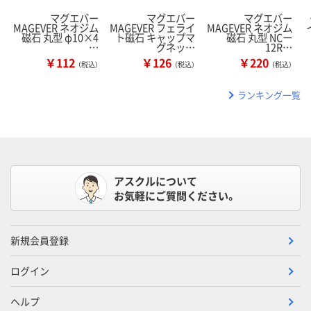
マグエバー
マグエバー
マグエバー
MAGEVER ネオジム
MAGEVER フェライ
MAGEVER ネオジム
磁石 丸型 φ10×4
ト磁石 キャップマ
磁石 丸型 NCー
…
グネッ…
12R…
￥112
￥126
￥220
（税込）
（税込）
（税込）
ランキング一覧
アスクルについて
お気軽にご質問ください。
新規会員登録
ログイン
ヘルプ