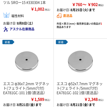
ツル SROー15 #330304 1本
￥760
￥902
￥1,002
お届け日：
8月25日（火）まで
（税込）
直送品
磁性材料
お届け日：
8月8日（土）
外径×厚さ(mm)・販売単位違いの商品が
2
商品あります
アスクル在庫商品
新着
新着
エスコ φ36x7.2mm マグネッ
エスコ φ52x7.7mm マグネッ
ト(フェライト/5mm穴付)
ト(フェライト/5mm穴付)
EA781GC-101 1個（直送品）
EA781GC-102 1個（直送品）
￥1,589
￥2,348
（税込）
（税込）
お届け日：
8月21日（金）まで
お届け日：
8月21日（金）まで