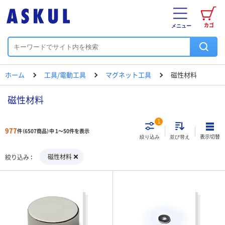
カゴ
メニュー
ホーム
工具/電動工具
マグネット工具
磁性材料
磁性材料
1
977
件（6507商品）中 1～50件を表示
表示切替
絞り込み
並び替え
磁性材料
絞り込み