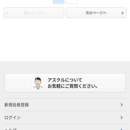
前のページへ
次のページへ
アスクルについて
お気軽にご質問ください。
新規会員登録
ログイン