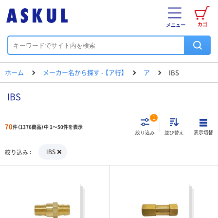
カゴ
メニュー
ホーム
メーカー名から探す - 【ア行】
ア
IBS
IBS
1
70
件（1376商品）中 1～50件を表示
表示切替
絞り込み
並び替え
IBS
絞り込み