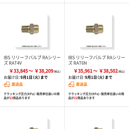
IBS リリーフバルブ RAシリー
IBS リリーフバルブ RAシリー
ズ RAT4V
ズ RAT6N
￥33,845
￥38,209
￥35,961
￥38,502
お届け日：
9月1日（火）まで
お届け日：
9月1日（火）まで
直送品
直送品
クラッキング圧力(KPa)・販売単位違いの商
クラッキング圧力(KPa)・販売単位違いの商
品が
22
商品あります
品が
22
商品あります