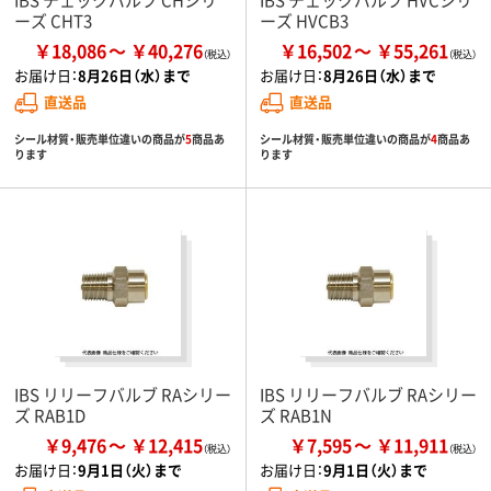
ーズ CHT3
ーズ HVCB3
￥18,086
￥40,276
￥16,502
￥55,261
お届け日：
8月26日（水）まで
お届け日：
8月26日（水）まで
直送品
直送品
シール材質・販売単位違いの商品が
5
商品あ
シール材質・販売単位違いの商品が
4
商品あ
ります
ります
IBS リリーフバルブ RAシリー
IBS リリーフバルブ RAシリー
ズ RAB1D
ズ RAB1N
￥9,476
￥12,415
￥7,595
￥11,911
お届け日：
9月1日（火）まで
お届け日：
9月1日（火）まで