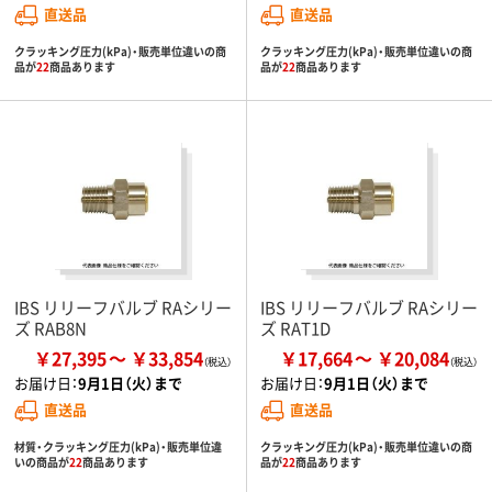
直送品
直送品
クラッキング圧力(kPa)・販売単位違いの商
クラッキング圧力(kPa)・販売単位違いの商
品が
22
商品あります
品が
22
商品あります
IBS リリーフバルブ RAシリー
IBS リリーフバルブ RAシリー
ズ RAB8N
ズ RAT1D
￥27,395
￥33,854
￥17,664
￥20,084
お届け日：
9月1日（火）まで
お届け日：
9月1日（火）まで
直送品
直送品
材質・クラッキング圧力(kPa)・販売単位違
クラッキング圧力(kPa)・販売単位違いの商
いの商品が
22
商品あります
品が
22
商品あります