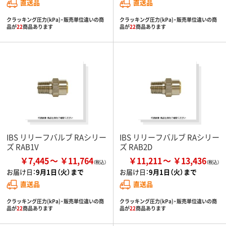
直送品
直送品
クラッキング圧力(kPa)・販売単位違いの商
クラッキング圧力(kPa)・販売単位違いの商
品が
22
商品あります
品が
22
商品あります
IBS リリーフバルブ RAシリー
IBS リリーフバルブ RAシリー
ズ RAB1V
ズ RAB2D
￥7,445
￥11,764
￥11,211
￥13,436
お届け日：
9月1日（火）まで
お届け日：
9月1日（火）まで
直送品
直送品
クラッキング圧力(kPa)・販売単位違いの商
クラッキング圧力(kPa)・販売単位違いの商
品が
22
商品あります
品が
22
商品あります