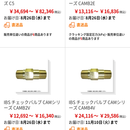
ズ C5
ーズ CAMB2E
￥34,694
￥82,346
￥13,116
￥16,836
お届け日：
8月26日（水）まで
お届け日：
8月26日（水）まで
直送品
直送品
販売単位違いの商品が
6
商品あります
クラッキング設定圧力(kPa)・販売単位違い
の商品が
5
商品あります
IBS チェックバルブ CAMシリ
IBS チェックバルブ CAMシリ
ーズ CAMB2V
ーズ CAMB4V
￥12,692
￥16,340
￥24,116
￥29,586
お届け日：
8月26日（水）まで
お届け日：
11月10日（火）まで
直送品
直送品