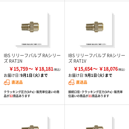
IBS リリーフバルブ RAシリー
IBS リリーフバルブ RAシリー
ズ RAT1N
ズ RAT1V
￥15,759
￥18,181
￥15,654
￥18,076
お届け日：
9月1日（火）まで
お届け日：
9月1日（火）まで
直送品
直送品
クラッキング圧力(kPa)・販売単位違いの商
接続口径・クラッキング圧力(kPa)・販売単
品が
22
商品あります
位違いの商品が
21
商品あります