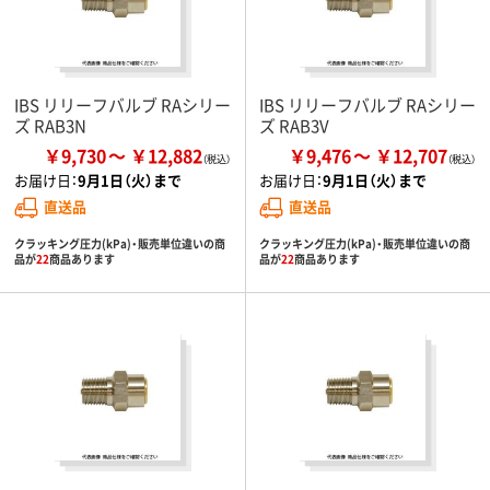
IBS リリーフバルブ RAシリー
IBS リリーフバルブ RAシリー
ズ RAB3N
ズ RAB3V
￥9,730
￥12,882
￥9,476
￥12,707
お届け日：
9月1日（火）まで
お届け日：
9月1日（火）まで
直送品
直送品
クラッキング圧力(kPa)・販売単位違いの商
クラッキング圧力(kPa)・販売単位違いの商
品が
22
商品あります
品が
22
商品あります