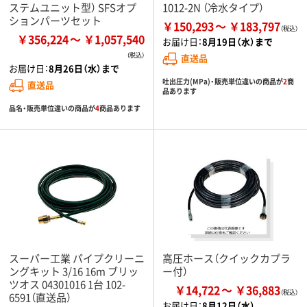
ステムユニット型） SFSオプ
1012-2N （冷水タイプ）
ションパーツセット
￥150,293
￥183,797
￥356,224
￥1,057,540
お届け日：
8月19日（水）まで
直送品
お届け日：
8月26日（水）まで
吐出圧力(MPa)・販売単位違いの商品が
2
商
直送品
品あります
品名・販売単位違いの商品が
4
商品あります
スーパー工業 パイプクリーニ
高圧ホース（クイックカプラ
ングキット 3/16 16m ブリッ
ー付）
ツオス 04301016 1台 102-
￥14,722
￥36,883
6591（直送品）
お届け日：
8月12日（水）