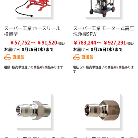
スーパー工業 ホースリール
スーパー工業 モーター式高圧
横置型
洗浄機SPW
￥57,752
￥91,520
￥783,244
￥927,291
お届け日：
8月26日（水）まで
お届け日：
8月26日（水）まで
直送品
直送品
種類・販売単位違いの商品が
2
商品あります
電圧（V）・販売単位違いの商品が
2
商品ありま
す