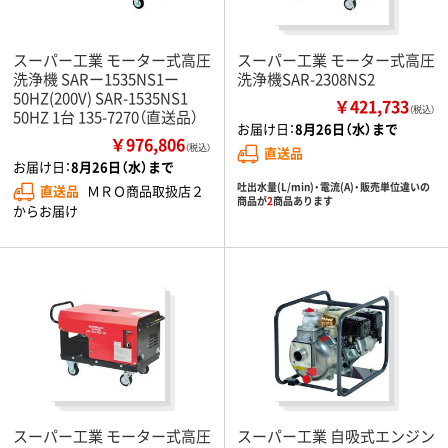
スーパー工業 モーター式高圧
スーパー工業 モーター式高圧
洗浄機 SARー1535NS1ー
洗浄機SAR-2308NS2
50HZ(200V) SAR-1535NS1
￥421,733
（税込）
50HZ 1台 135-7270（直送品）
お届け日：
8月26日（水）まで
￥976,806
（税込）
直送品
お届け日：
8月26日（水）まで
吐出水量(L/min)・電流(A)・販売単位違いの
直送品
ＭＲＯ商品取扱店２
商品が
2
商品あります
からお届け
スーパー工業 モーター式高圧
スーパー工業 自吸式エンジン