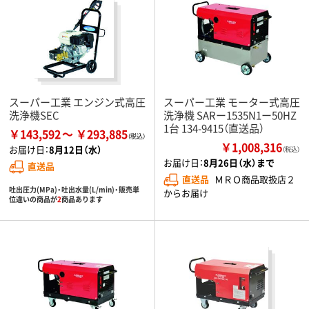
スーパー工業 エンジン式高圧
スーパー工業 モーター式高圧
洗浄機SEC
洗浄機 SARー1535N1ー50HZ
1台 134-9415（直送品）
￥143,592
￥293,885
￥1,008,316
お届け日：
8月12日（水）
（税込）
お届け日：
8月26日（水）まで
直送品
直送品
ＭＲＯ商品取扱店２
吐出圧力(MPa)・吐出水量(L/min)・販売単
からお届け
位違いの商品が
2
商品あります