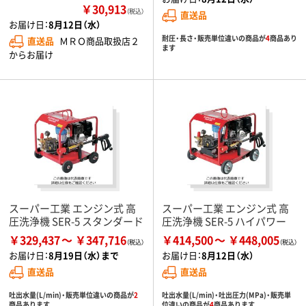
￥30,913
（税込）
直送品
お届け日：
8月12日（水）
耐圧・長さ・販売単位違いの商品が
4
商品あり
直送品
ＭＲＯ商品取扱店２
ます
からお届け
スーパー工業 エンジン式 高
スーパー工業 エンジン式 高
圧洗浄機 SER-5 スタンダード
圧洗浄機 SER-5 ハイパワー
￥329,437
￥347,716
￥414,500
￥448,005
お届け日：
8月19日（水）まで
お届け日：
8月12日（水）
直送品
直送品
吐出水量(L/min)・販売単位違いの商品が
2
吐出水量(L/min)・吐出圧力(MPa)・販売単
商品あります
位違いの商品が
4
商品あります