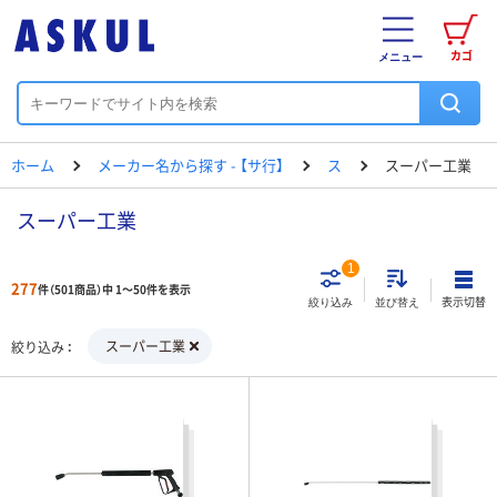
カゴ
メニュー
ホーム
メーカー名から探す - 【サ行】
ス
スーパー工業
スーパー工業
1
277
件（501商品）中 1～50件を表示
表示切替
絞り込み
並び替え
スーパー工業
絞り込み