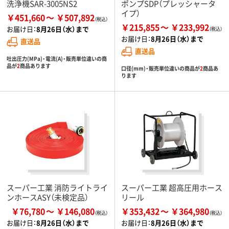
洗浄機SAR-3005NS2
ポンプSDP（プレッシャータ
イプ）
￥451,660
￥507,892
￥215,855
￥233,992
お届け日：
8月26日（水）まで
お届け日：
8月26日（水）まで
直送品
直送品
吐出圧力(MPa)・電流(A)・販売単位違いの商
品が
2
商品あります
口径(mm)・販売単位違いの商品が
2
商品あ
ります
スーパー工業 消防ライトライ
スーパー工業 超高圧用ホース
ンホースASY（未検定品）
リール
￥76,780
￥146,080
￥353,432
￥364,980
お届け日：
8月26日（水）まで
お届け日：
8月26日（水）まで