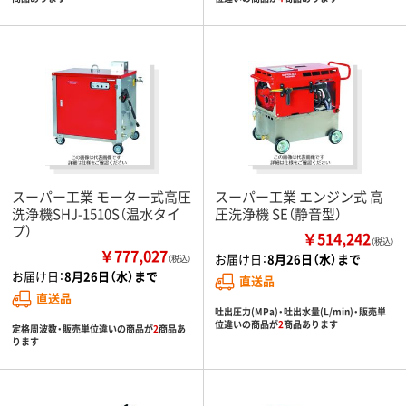
スーパー工業 モーター式高圧
スーパー工業 エンジン式 高
洗浄機SHJ-1510S（温水タイ
圧洗浄機 SE（静音型）
プ）
￥514,242
（税込）
￥777,027
お届け日：
8月26日（水）まで
（税込）
お届け日：
8月26日（水）まで
直送品
直送品
吐出圧力(MPa)・吐出水量(L/min)・販売単
位違いの商品が
2
商品あります
定格周波数・販売単位違いの商品が
2
商品あ
ります