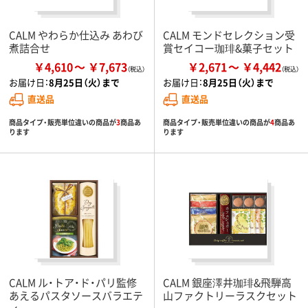
CALM やわらか仕込み あわび
CALM モンドセレクション受
煮詰合せ
賞セイコー珈琲&菓子セット
￥4,610
￥7,673
￥2,671
￥4,442
お届け日：
8月25日（火）まで
お届け日：
8月25日（火）まで
直送品
直送品
商品タイプ・販売単位違いの商品が
3
商品あ
商品タイプ・販売単位違いの商品が
4
商品あ
ります
ります
CALM ル・トア・ド・パリ監修
CALM 銀座澤井珈琲&飛騨高
あえるパスタソースバラエテ
山ファクトリーラスクセット