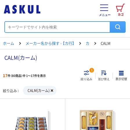
カゴ
メニュー
ホーム
メーカー名から探す - 【カ行】
カ
CALM
CALM(カーム)
1
17
件（80商品）中 1～17件を表示
表示切替
絞り込み
並び替え
CALM(カーム)
絞り込み