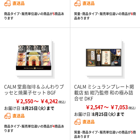
直送品
直送品
商品タイプ・販売単位違いの商品が
5
商品あ
質量・商品タイプ・販売単位違いの商品が
8
商
ります
品あります
CALM 堂島珈琲＆ふんわりブ
CALM ミシュランプレート掲
ッセと焼菓子セット BGF
載店 鮨 紺乃監修 和の極み詰
合せ DKF
￥2,550
￥4,242
￥2,547
￥7,053
お届け日：
8月25日（火）まで
お届け日：
8月25日（火）まで
直送品
直送品
商品タイプ・販売単位違いの商品が
4
商品あ
ります
質量・商品タイプ・販売単位違いの商品が
5
商
品あります