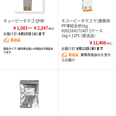
キューピータマゴ QP卵
キユーピータマゴ ケ)業務用
PP凍結全卵1kg
￥1,003
￥2,547
4582164171407 1ケース
お届け日：
8月25日（火）まで
1kg×12PC（直送品）
直送品
￥12,408
（税込）
お届け日：
8月13日（木）まで
商品タイプ・販売単位違いの商品が
5
商品あ
ります
直送品
業務用食品の久世か
らお届け