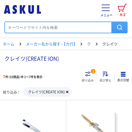
カゴ
メニュー
ホーム
メーカー名から探す - 【カ行】
ク
クレイツ
クレイツ(CREATE ION)
1
7
件（10商品）中 1～7件を表示
表示切替
絞り込み
並び替え
クレイツ(CREATE ION)
絞り込み