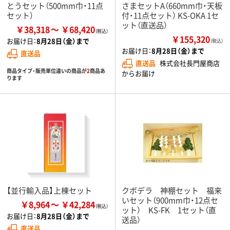
とうセット（500mm巾・11点
さまセットA（660mm巾・天板
セット）
付・11点セット） KS-OKA 1セ
ット（直送品）
￥38,318
￥68,420
￥155,320
お届け日：
8月28日（金）まで
（税込）
お届け日：
8月28日（金）まで
直送品
直送品
株式会社長門屋商店
商品タイプ・販売単位違いの商品が
2
商品あ
からお届け
ります
【並行輸入品】上棟セット
クボデラ 神棚セット 福来
いセット（900mm巾・12点セ
￥8,964
￥42,284
ット） KS-FK 1セット（直
お届け日：
8月28日（金）まで
送品）
直送品