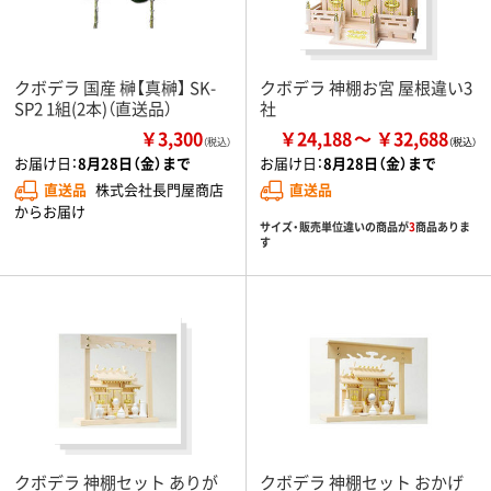
クボデラ 国産 榊【真榊】 SK-
クボデラ 神棚お宮 屋根違い3
SP2 1組(2本)（直送品）
社
￥3,300
￥24,188
￥32,688
（税込）
お届け日：
8月28日（金）まで
お届け日：
8月28日（金）まで
直送品
株式会社長門屋商店
直送品
からお届け
サイズ・販売単位違いの商品が
3
商品ありま
す
クボデラ 神棚セット ありが
クボデラ 神棚セット おかげ