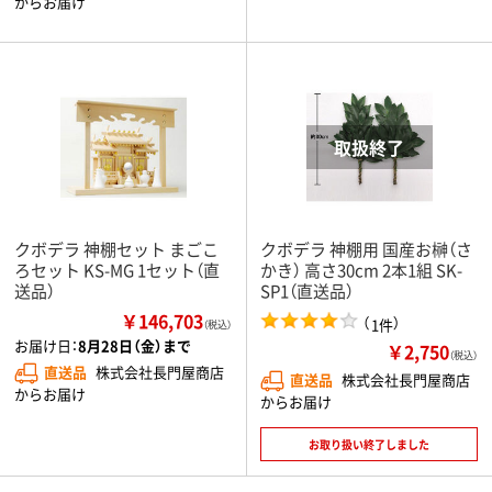
からお届け
クボデラ 神棚セット まごこ
クボデラ 神棚用 国産お榊（さ
ろセット KS-MG 1セット（直
かき） 高さ30cm 2本1組 SK-
送品）
SP1（直送品）
￥146,703
（
）
1件
（税込）
お届け日：
8月28日（金）まで
￥2,750
（税込）
直送品
株式会社長門屋商店
直送品
株式会社長門屋商店
からお届け
からお届け
お取り扱い終了しました