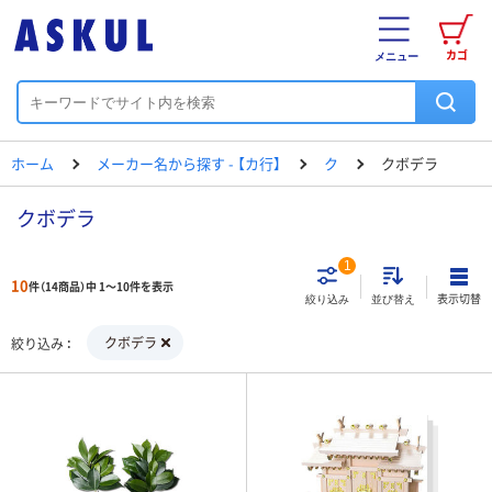
カゴ
メニュー
ホーム
メーカー名から探す - 【カ行】
ク
クボデラ
クボデラ
1
10
件（14商品）中 1～10件を表示
表示切替
絞り込み
並び替え
クボデラ
絞り込み