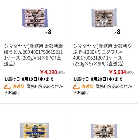
シマダヤ ケ)業務用 太鼓判讃
シマダヤ ケ)業務用 太鼓判や
岐うどん200 4901790619211
ぶそば230<ミニダブル>
1ケース (200g×5)×8PC（直
4901790621207 1ケース
送品）
(230g×5)×8PC（直送品）
￥4,190
￥5,934
（税込）
（税込）
お届け日：
8月19日（水）まで
お届け日：
8月20日（木）まで
直送品
業務用食品の久世か
直送品
業務用食品の久世か
らお届け
らお届け