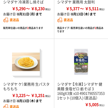
シマダヤ 冷凍蒸し焼そば
シマダヤ 業務用 太鼓判
￥5,290
￥8,230
￥5,377
￥5,511
お届け日：
8月31日（月）まで
お届け日：
8月13日（木）まで
直送品
直送品
販売単位違いの商品が
2
商品あります
商品タイプ・販売単位違いの商品が
2
商品あ
ります
シマダヤ ケ）業務用 生パスタ
シマダヤ 【冷凍】シマダヤ 健
もちもち
美麺 食塩ゼロ 藪そば 3
160gX3食 x10 4901790557353
￥3,225
￥3,251
1セット(10個入)（直送品）
お届け日：
8月13日（木）まで
￥5,005
（税込）
直送品