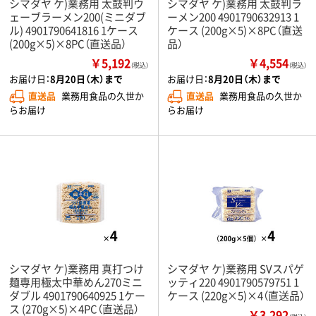
シマダヤ ケ)業務用 太鼓判ウ
シマダヤ ケ)業務用 太鼓判ラ
ェーブラーメン200(ミニダブ
ーメン200 4901790632913 1
ル) 4901790641816 1ケース
ケース (200g×5)×8PC（直送
(200g×5)×8PC（直送品）
品）
￥5,192
￥4,554
（税込）
（税込）
お届け日：
8月20日（木）まで
お届け日：
8月20日（木）まで
直送品
業務用食品の久世か
直送品
業務用食品の久世か
らお届け
らお届け
シマダヤ ケ)業務用 真打つけ
シマダヤ ケ)業務用 SVスパゲ
麺専用極太中華めん270ミニ
ッティ220 4901790579751 1
ダブル 4901790640925 1ケー
ケース (220g×5)×4（直送品）
ス (270g×5)×4PC（直送品）
￥3,292