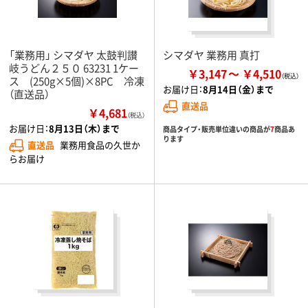
「業務用」 シマダヤ 太鼓判讃
シマダヤ 業務用 真打
岐うどん２５０ 63231 1ケー
￥3,147
￥4,510
ス (250g×5個)×8PC 冷凍
お届け日：
8月14日（金）まで
（直送品）
直送品
￥4,681
（税込）
お届け日：
8月13日（木）まで
商品タイプ・販売単位違いの商品が
7
商品あ
ります
直送品
業務用食品の久世か
らお届け