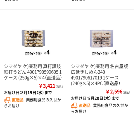
シマダヤ ケ)業務用 真打讃岐
シマダヤ ケ)業務用 名古屋版
細打うどん 4901790599605 1
広延きしめん240
ケース (250g×5)×4（直送品）
4901790617019 1ケース
(240g×5)×4PC（直送品）
￥3,421
（税込）
￥2,596
お届け日：
8月19日（水）まで
（税込）
お届け日：
8月20日（木）まで
直送品
業務用食品の久世か
直送品
業務用食品の久世か
らお届け
らお届け