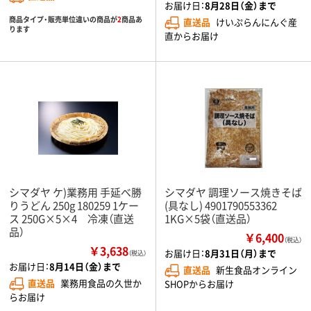
お届け日：
8月28日（金）まで
商品タイプ・販売単位違いの商品が
2
商品あ
直送品
けいぷらんにんぐ産
ります
直からお届け
シマダヤ ケ)業務用 手延べ勝
シマダヤ 調理ソース焼きそば
りうどん 250g 180259 1ケー
(具なし) 4901790553362
ス 250G×5×4 冷凍（直送
1KG×5袋（直送品）
品）
￥6,400
（税込）
￥3,638
お届け日：
8月31日（月）まで
（税込）
お届け日：
8月14日（金）まで
直送品
新生食品オンライン
直送品
業務用食品の久世か
SHOPからお届け
らお届け