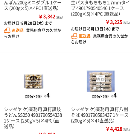
んぽん200gミニダブル 1ケー
生パスタもちもち1.7mmタイ
ス (200g×5)×4PC（直送品）
プ 4901790540546 1ケース
(200g×5)×4PC（直送品）
￥3,342
（税込）
￥3,225
お届け日：
8月20日（木）まで
（税込）
お届け日：
8月13日（木）まで
直送品
業務用食品の久世か
直送品
業務用食品の久世か
らお届け
らお届け
シマダヤ ケ)業務用 真打讃岐
シマダヤ ケ)業務用 真打八割
うどんSS250 4901790554338
そば 4901790583437 1ケース
1ケース (250g×5)×4PC（直
(200g×5)×4（直送品）
送品）
￥4,428
（税込）