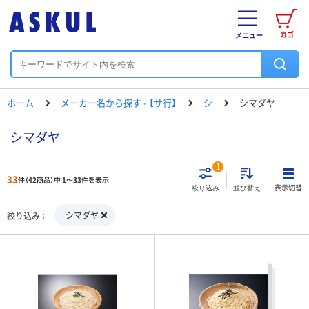
カゴ
メニュー
ホーム
メーカー名から探す - 【サ行】
シ
シマダヤ
シマダヤ
1
33
件（42商品）中 1～33件を表示
表示切替
絞り込み
並び替え
シマダヤ
絞り込み