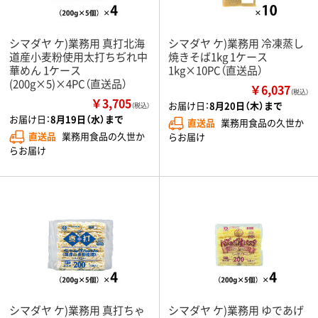
シマダヤ ケ)業務用 真打北海
シマダヤ ケ)業務用 冷凍蒸し
道産小麦粉使用太打ちぢれ中
焼きそば1kg 1ケース
華めん 1ケース
1kg×10PC（直送品）
(200g×5)×4PC（直送品）
￥6,037
（税込）
￥3,705
お届け日：
8月20日（木）まで
（税込）
お届け日：
8月19日（水）まで
直送品
業務用食品の久世か
直送品
業務用食品の久世か
らお届け
らお届け
シマダヤ ケ)業務用 真打ちゃ
シマダヤ ケ)業務用 ゆであげ