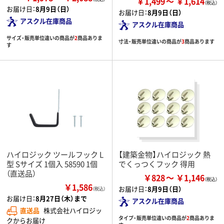
￥1,499
￥1,614
お届け日：
8月9日（日）
お届け日：
8月9日（日）
アスクル在庫商品
アスクル在庫商品
サイズ・販売単位違いの商品が
2
商品ありま
寸法・販売単位違いの商品が
3
商品あります
す
ハイロジック ツールフック L
【建築金物】ハイロジック 熱
型 Sサイズ 1個入 58590 1個
でくっつくフック 得用
（直送品）
￥828
￥1,146
￥1,586
お届け日：
8月9日（日）
（税込）
お届け日：
8月27日（木）まで
アスクル在庫商品
直送品
株式会社ハイロジッ
タイプ・販売単位違いの商品が
2
商品ありま
クからお届け