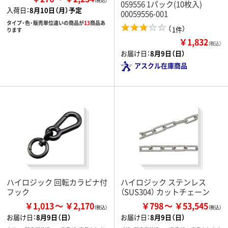
059556 1パック(10枚入)
入荷日：
8月10日（月）予定
00059556-001
タイプ・色・販売単位違いの商品が
13
商品あ
（
）
1件
ります
￥1,832
（税込）
お届け日：
8月9日（日）
アスクル在庫商品
ハイロジック 回転カラビナ付
ハイロジック ステンレス
フック
（SUS304） カットチェーン
￥1,013
￥2,170
￥798
￥53,545
お届け日：
8月9日（日）
お届け日：
8月9日（日）