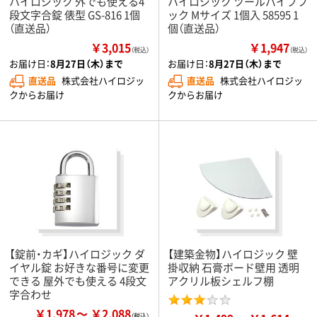
ハイロジック 外でも使える4
ハイロジック ツールパイプフ
段文字合錠 俵型 GS-816 1個
ック Mサイズ 1個入 58595 1
（直送品）
個（直送品）
￥3,015
￥1,947
（税込）
（税込）
お届け日：
8月27日（木）まで
お届け日：
8月27日（木）まで
直送品
株式会社ハイロジッ
直送品
株式会社ハイロジッ
クからお届け
クからお届け
【錠前・カギ】ハイロジック ダ
【建築金物】ハイロジック 壁
イヤル錠 お好きな番号に変更
掛収納 石膏ボード壁用 透明
できる 屋外でも使える 4段文
アクリル板シェルフ棚
字合わせ
￥1,978
￥2,088