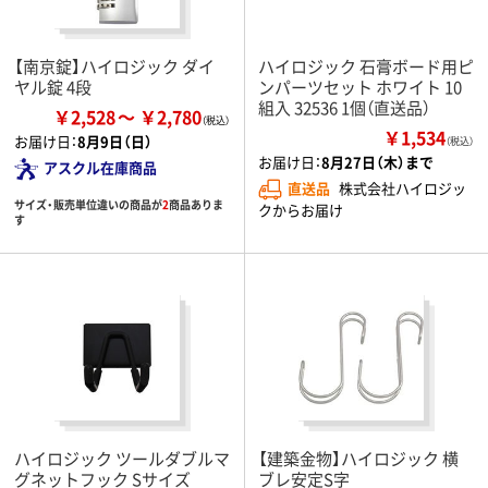
【南京錠】ハイロジック ダイ
ハイロジック 石膏ボード用ピ
ヤル錠 4段
ンパーツセット ホワイト 10
組入 32536 1個（直送品）
￥2,528
￥2,780
￥1,534
お届け日：
8月9日（日）
（税込）
お届け日：
8月27日（木）まで
アスクル在庫商品
直送品
株式会社ハイロジッ
サイズ・販売単位違いの商品が
2
商品ありま
クからお届け
す
ハイロジック ツールダブルマ
【建築金物】ハイロジック 横
グネットフック Sサイズ
ブレ安定S字