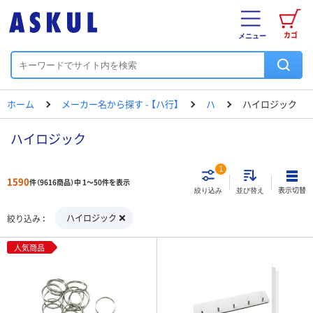
カゴ
メニュー
ホーム
メーカー名から探す - 【ハ行】
ハ
ハイロジック
ハイロジック
1
1590
件（9616商品）中 1～50件を表示
表示切替
絞り込み
並び替え
ハイロジック
絞り込み
人気商品