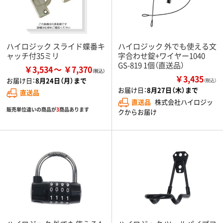
ハイロジック スライド蝶番キ
ハイロジック 外でも使える文
ャッチ付35ミリ
字合わせ錠+ワイヤー1040
GS-819 1個（直送品）
￥3,534
￥7,370
￥3,435
お届け日：
8月24日（月）まで
（税込）
お届け日：
8月27日（木）まで
直送品
直送品
株式会社ハイロジッ
販売単位違いの商品が
3
商品あります
クからお届け