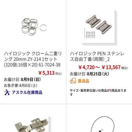
ハイロジック クローム二重リ
ハイロジック PEN ステンレ
ング 20mm ZY-214 1セット
ス自由丁番（両開）_2
(320個:16個×20) 61-7024-38
￥4,720
￥13,567
￥5,313
お届け日：
8月25日（火）
（税込）
お届け日：
8月9日（日）
直送品
お急ぎ便：
8月8日（土）
サイズ・販売単位違いの商品が
5
商品ありま
アスクル在庫商品
す