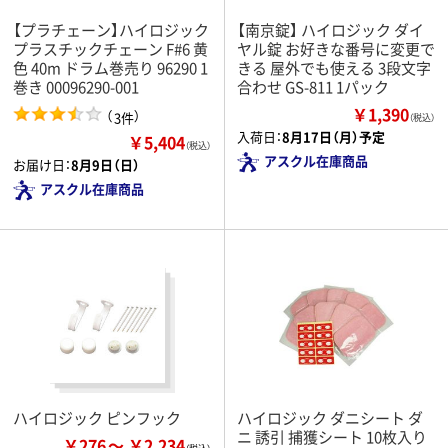
【プラチェーン】ハイロジック
【南京錠】 ハイロジック ダイ
プラスチックチェーン F#6 黄
ヤル錠 お好きな番号に変更で
色 40m ドラム巻売り 96290 1
きる 屋外でも使える 3段文字
巻き 00096290-001
合わせ GS-811 1パック
￥1,390
（
）
3件
（税込）
入荷日：
8月17日（月）予定
￥5,404
（税込）
アスクル在庫商品
お届け日：
8月9日（日）
アスクル在庫商品
ハイロジック ピンフック
ハイロジック ダニシート ダ
ニ 誘引 捕獲シート 10枚入り
￥276
￥2,234