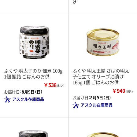
け
ふくや 明太子のり 佃煮 100g
ふくや 明太王鯖 さばの明太
1個 瓶詰 ごはんのお供
子仕立て オリーブ油漬け
165g 1個 ごはんのお供
￥538
（税込）
￥940
お届け日：
8月9日（日）
（税込）
お届け日：
8月9日（日）
アスクル在庫商品
アスクル在庫商品