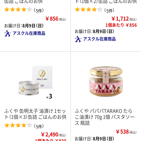
缶詰 ごはんのお供
ト（1個×2）缶詰 ごはんのお供
（
）
（
）
5件
5件
￥856
￥1,712
（税込）
（税込）
1個あたり ￥856
お届け日：
8月9日（日）
お届け日：
8月9日（日）
アスクル在庫商品
アスクル在庫商品
ふくや 缶明太子 油漬け 1セッ
ふくや パパパTARAKO たら
ト（1個×3）缶詰 ごはんのお供
こ油漬け 70g 1個 パスタソー
ス 瓶詰
（
）
5件
￥538
￥2,490
（税込）
（税込）
お届け日：
8月9日（日）
1個あたり ￥830