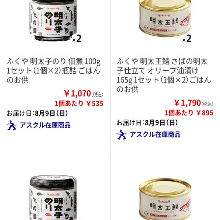
ふくや 明太子のり 佃煮 100g
ふくや 明太王鯖 さばの明太
1セット（1個×2）瓶詰 ごはん
子仕立て オリーブ油漬け
のお供
165g 1セット（1個×2）ごはん
のお供
￥1,070
（税込）
￥1,790
1個あたり ￥535
（税込）
1個あたり ￥895
お届け日：
8月9日（日）
お届け日：
8月9日（日）
アスクル在庫商品
アスクル在庫商品