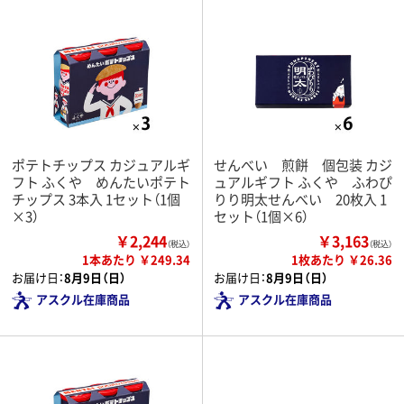
ポテトチップス カジュアルギ
せんべい 煎餅 個包装 カジ
フト ふくや めんたいポテト
ュアルギフト ふくや ふわぴ
チップス 3本入 1セット（1個
りり明太せんべい 20枚入 1
×3）
セット（1個×6）
￥2,244
￥3,163
（税込）
（税込）
1本あたり ￥249.34
1枚あたり ￥26.36
お届け日：
8月9日（日）
お届け日：
8月9日（日）
アスクル在庫商品
アスクル在庫商品