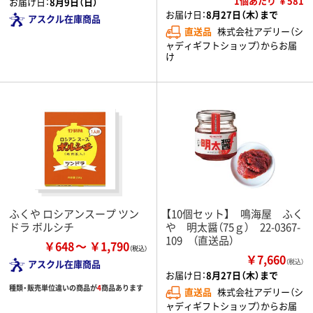
1個あたり ￥581
お届け日：
8月9日（日）
お届け日：
8月27日（木）まで
アスクル在庫商品
直送品
株式会社アデリー（シ
ャディギフトショップ）からお届
け
ふくや ロシアンスープ ツン
【10個セット】 鳴海屋 ふく
ドラ ボルシチ
や 明太醤（75ｇ） 22-0367-
109 （直送品）
￥648
￥1,790
￥7,660
アスクル在庫商品
（税込）
お届け日：
8月27日（木）まで
種類・販売単位違いの商品が
4
商品あります
直送品
株式会社アデリー（シ
ャディギフトショップ）からお届