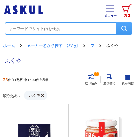
カゴ
メニュー
ホーム
メーカー名から探す - 【ハ行】
フ
ふくや
ふくや
1
23
件（41商品）中 1～23件を表示
表示切替
絞り込み
並び替え
ふくや
絞り込み