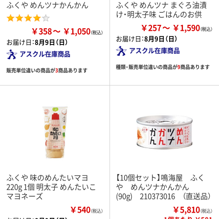
ふくや めんツナかんかん
ふくや めんツナ まぐろ油漬
け・明太子味 ごはんのお供
￥257
￥1,590
￥358
￥1,050
お届け日：
8月9日（日）
お届け日：
8月9日（日）
アスクル在庫商品
アスクル在庫商品
種類・販売単位違いの商品が
9
商品あります
販売単位違いの商品が
3
商品あります
ふくや 味のめんたいマヨ
【10個セット】鳴海屋 ふく
220g 1個 明太子 めんたいこ
や めんツナかんかん
マヨネーズ
(90g) 210373016 （直送品）
￥540
￥5,810
（税込）
（税込）