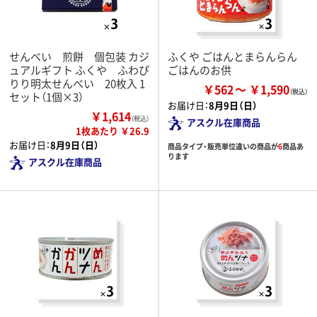
せんべい 煎餅 個包装 カジ
ふくや ごはんとまらんらん
ュアルギフト ふくや ふわぴ
ごはんのお供
りり明太せんべい 20枚入 1
￥562
￥1,590
セット（1個×3）
お届け日：
8月9日（日）
￥1,614
（税込）
アスクル在庫商品
1枚あたり ￥26.9
お届け日：
8月9日（日）
商品タイプ・販売単位違いの商品が
6
商品あ
ります
アスクル在庫商品