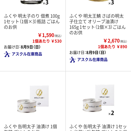
ふくや 明太子のり 佃煮 100g
ふくや 明太王鯖 さばの明太
1セット（1個×3）瓶詰 ごはん
子仕立て オリーブ油漬け
のお供
165g 1セット（1個×3）ごはん
のお供
￥1,590
（税込）
￥2,670
1個あたり ￥530
（税込）
1個あたり ￥890
お届け日：
8月9日（日）
お届け日：
8月9日（日）
アスクル在庫商品
アスクル在庫商品
ふくや 缶明太子 油漬け 1個
ふくや 缶明太子 油漬け 1セッ