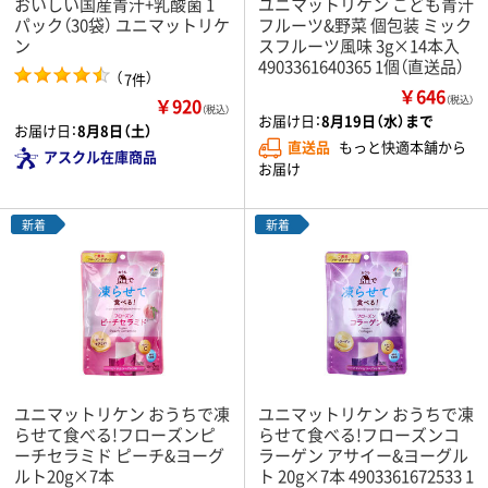
おいしい国産青汁+乳酸菌 1
ユニマットリケン こども青汁
パック（30袋） ユニマットリケ
フルーツ&野菜 個包装 ミック
ン
スフルーツ風味 3g×14本入
4903361640365 1個（直送品）
（
）
7件
￥646
￥920
（税込）
（税込）
お届け日：
8月19日（水）まで
お届け日：
8月8日（土）
直送品
もっと快適本舗から
アスクル在庫商品
お届け
新着
新着
ユニマットリケン おうちで凍
ユニマットリケン おうちで凍
らせて食べる!フローズンピ
らせて食べる!フローズンコ
ーチセラミド ピーチ&ヨーグ
ラーゲン アサイー&ヨーグル
ルト20g×7本
ト 20g×7本 4903361672533 1