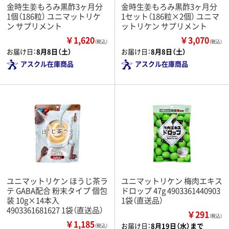
金時生姜もろみ黒酢3ヶ月分
金時生姜もろみ黒酢3ヶ月分
1個（186粒） ユニマットリケ
1セット（186粒×2個） ユニマ
ン サプリメント
ットリケン サプリメント
￥1,620
￥3,070
（税込）
（税込）
お届け日：
8月8日（土）
お届け日：
8月8日（土）
アスクル在庫商品
アスクル在庫商品
ユニマットリケン ほうじ茶ラ
ユニマットリケン 梅肉エキス
テ GABA配合 粉末タイプ 個包
ドロップ 47g 4903361440903
装 10g×14本入
1袋（直送品）
4903361681627 1袋（直送品）
￥291
（税込）
￥1,185
お届け日：
8月19日（水）まで
（税込）