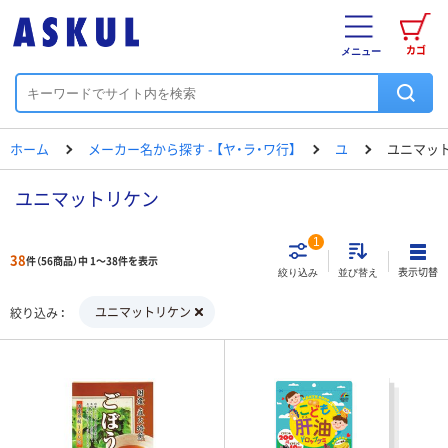
カゴ
メニュー
ホーム
メーカー名から探す - 【ヤ・ラ・ワ行】
ユ
ユニマッ
ユニマットリケン
1
38
件（56商品）中 1～38件を表示
表示切替
絞り込み
並び替え
ユニマットリケン
絞り込み