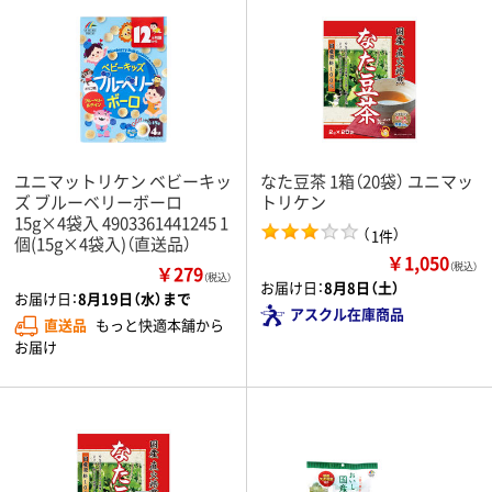
ユニマットリケン ベビーキッ
なた豆茶 1箱（20袋） ユニマッ
ズ ブルーベリーボーロ
トリケン
15g×4袋入 4903361441245 1
（
）
1件
個(15g×4袋入)（直送品）
￥1,050
（税込）
￥279
（税込）
お届け日：
8月8日（土）
お届け日：
8月19日（水）まで
アスクル在庫商品
直送品
もっと快適本舗から
お届け