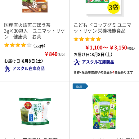
国産直火焙煎ごぼう茶
こども ドロップグミ ユニマ
3g×30包入 ユニマットリケ
ットリケン 栄養機能食品
ン 健康茶 お茶
（
）
33件
￥1,100
￥3,150
￥840
お届け日：
8月8日（土）
（税込）
お届け日：
8月8日（土）
アスクル在庫商品
アスクル在庫商品
名称・販売単位違いの商品が
4
商品あります
新着