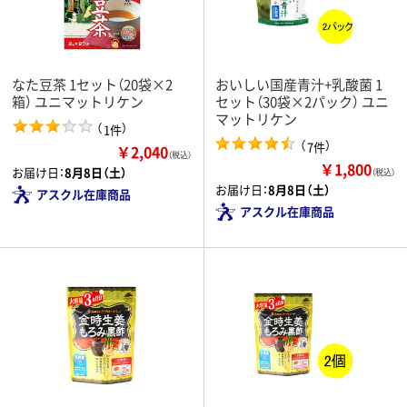
なた豆茶 1セット（20袋×2
おいしい国産青汁+乳酸菌 1
箱） ユニマットリケン
セット（30袋×2パック） ユニ
マットリケン
（
）
1件
（
）
7件
￥2,040
（税込）
￥1,800
お届け日：
8月8日（土）
（税込）
お届け日：
8月8日（土）
アスクル在庫商品
アスクル在庫商品