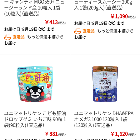
ー キャンディ MGO550+ ニュ
ューティースムージー 200g
ージーランド産 10粒入 1袋
入 1袋(200g入)（直送品）
(10粒入)（直送品）
￥1,090
（税込）
￥413
お届け日：
8月19日（水）まで
（税込）
お届け日：
8月19日（水）まで
直送品
もっと快適本舗から
直送品
もっと快適本舗から
お届け
お届け
ユニマットリケン こども肝油
ユニマットリケン DHA&EPA
ドロップグミ いちご味 90粒 1
オメガ3 1000 120粒入 1袋
袋(90粒入)（直送品）
(120粒入)（直送品）
￥881
￥1,620
（税込）
（税込）