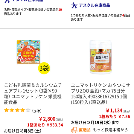
アスクル在庫商品
名称・商品タイプ・販売単位違いの商品が
10
商品あります
1つあたり入数・販売単位違いの商品が
4
商品
あります
こども乳酸菌＆カルシウムチ
ユニマットリケン おやつにサ
ュアブル 1セット（3袋×90
プリZOO 亜鉛+マカ 75日分
粒） ユニマットリケン 栄養機
150粒入 4903361672915 1個
能食品
(150粒入)（直送品）
￥1,134
（
）
2件
（税込）
1粒あたり ￥7.56
￥2,800
（税込）
お届け日：
8月19日（水）まで
1袋あたり ￥933.34
直送品
もっと快適本舗から
お届け日：
8月8日（土）