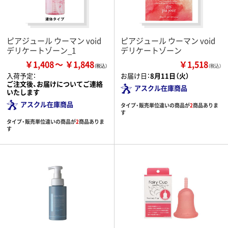
ピアジュール ウーマン void
ピアジュール ウーマン void
デリケートゾーン_1
デリケートゾーン
￥1,408
￥1,848
￥1,518
（税込）
入荷予定：
お届け日：
8月11日（火）
ご注文後、お届けについてご連絡
アスクル在庫商品
いたします
アスクル在庫商品
タイプ・販売単位違いの商品が
2
商品ありま
す
タイプ・販売単位違いの商品が
2
商品ありま
す