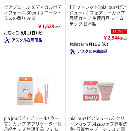
ピアジュール メディカルボデ
【アウトレット】pia jour（ピア
ィフォーム 300ml サニーシト
ジュール） フェアリーカップ
ラスの香り void
月経カップ 生理用品 フェム
テック 日本製
￥1,628
（税込）
33.0%off
お届け日：
8月11日（火）
￥2,944
（税込）
アスクル在庫商品
お届け日：
8月11日（火）
アスクル在庫商品
pia jour（ピアジュール） ウー
pia jour（ピアジュール） クリ
マンカップ アプリケーター付
ーンカップ 月経カップ専用洗
月経カップ 生理用品 フェム
浄・保管カップ シリコン 電