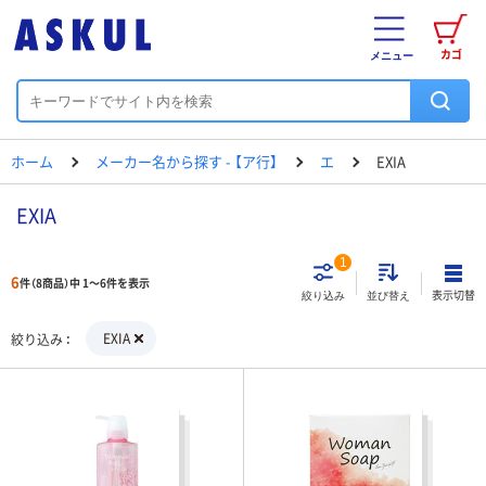
カゴ
メニュー
ホーム
メーカー名から探す - 【ア行】
エ
EXIA
EXIA
1
6
件（8商品）中 1～6件を表示
表示切替
絞り込み
並び替え
EXIA
絞り込み