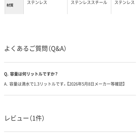
ステンレス
ステンレススチール
ステンレス
材質
カラーグ
シルバー系
シルバー系
ループ
約1.3L
容量
よくあるご質問（Q&A）
Q.
容量は何リットルですか？
A.
容量は満水で1.3リットルです。【2026年5月8日メーカー等確認】
レビュー（1件）