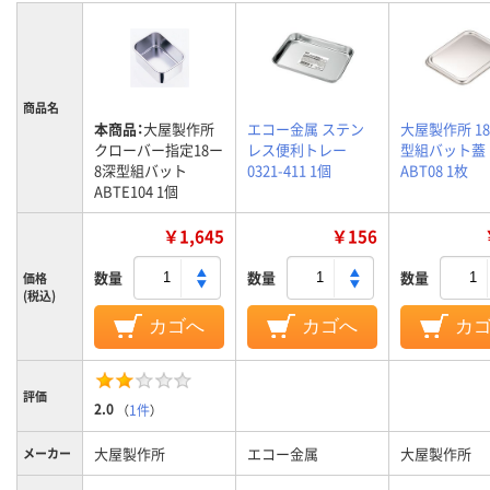
商品名
本商品：
大屋製作所
エコー金属 ステン
大屋製作所 1
クローバー指定18ー
レス便利トレー
型組バット蓋
8深型組バット
0321-411 1個
ABT08 1枚
ABTE104 1個
￥1,645
￥156
数量
数量
数量
価格
(税込)
カゴへ
カゴへ
カ
評価
2.0
（
1件
）
大屋製作所
エコー金属
大屋製作所
メーカー