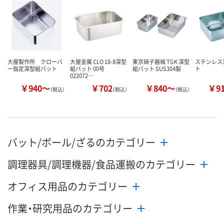
カゴへ
カゴへ
カ
大屋製作所 クローバ
大屋金属 CLO 18-8深型
東京硝子器械 TGK 深型
ステンレス
ー指定深型組バット
組バット 00号
組バット SUS304製
ト
022072…
￥940～
￥702
￥840～
￥9
（税込）
（税込）
（税込）
バット/ボール/ざるのカテゴリー
調理器具/調理機器/食品運搬のカテゴリー
オフィス用品のカテゴリー
作業・研究用品のカテゴリー