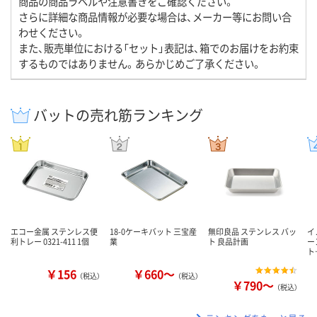
商品の商品ラベルや注意書きをご確認ください。
さらに詳細な商品情報が必要な場合は、メーカー等にお問い合
わせください。
また、販売単位における「セット」表記は、箱でのお届けをお約束
するものではありません。あらかじめご了承ください。
バットの売れ筋ランキング
エコー金属 ステンレス便
18-0ケーキバット 三宝産
無印良品 ステンレス バッ
イ
利トレー 0321-411 1個
業
ト 良品計画
ー
ト
￥156
￥660～
（税込）
（税込）
￥790～
（税込）