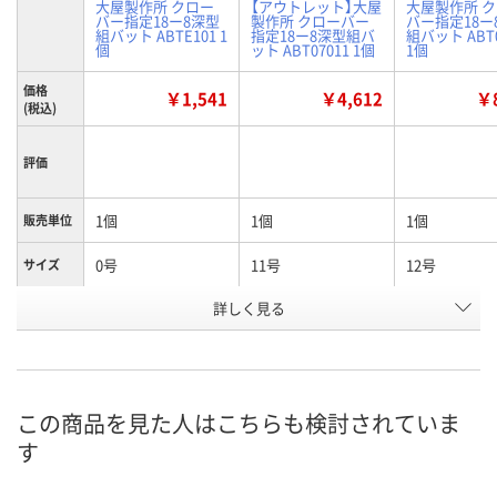
大屋製作所 クロー
【アウトレット】大屋
大屋製作所 
バー指定18ー8深型
製作所 クローバー
バー指定18ー
組バット ABTE101 1
指定18ー8深型組バ
組バット ABT0
個
ット ABT07011 1個
1個
価格
￥1,541
￥4,612
￥8
(税込)
評価
1個
1個
1個
販売単位
0号
11号
12号
サイズ
お申込番
詳しく見る
1026039
1020895
1020901
号
あり
あり
1点
在庫
8月11日（火）
8月11日（火）
8月11日（火）
お届け日
この商品を見た人はこちらも検討されていま
す
数量
数量
数量