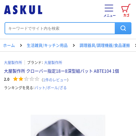
カゴ
メニュー
ホーム
生活雑貨/キッチン用品
調理器具/調理機器/食品運搬
大屋製作所
ブランド：
大屋製作所
大屋製作所 クローバー指定18ー8深型組バット ABTE104 1個
2.0
（
1
件のレビュー
）
ランキングを見る：
バット/ボール/ざる