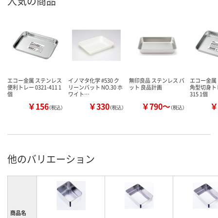
人気の商品
エコー金属 ステンレス
イノマタ化学 #530 ク
無印良品 ステンレス バ
エコー金属
便利トレー 0321-411 1
リーンバット NO.30 ホ
ット 良品計画
角型切身トレー
個
ワイト…
315 1個
￥156
￥330
￥790～
￥
（税込）
（税込）
（税込）
他のバリエーション
商品名