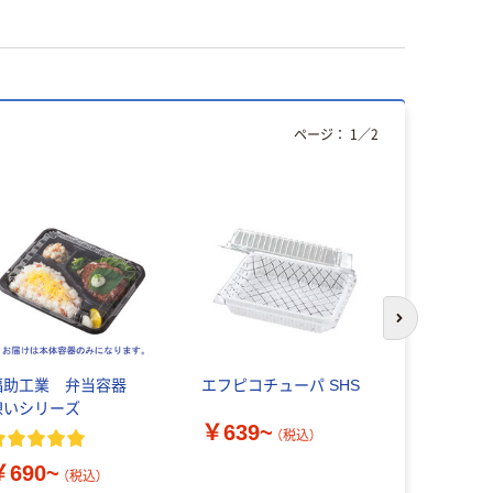
ページ：
1
／
2
次のスライド
福助工業 弁当容器
エフピコチューパ SHS
HEIKO 
憩いシリーズ
リーブ 耐
￥639~
（税込）
￥4,307
￥690~
（税込）