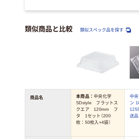
類似商品と比較
類似スペック品を探す
本商品：
中央化学
中央
商品名
SDstyle フラットス
ン 1
クエア 120mm フ
125
タ 1セット（200
送品
枚：50枚入×4袋）