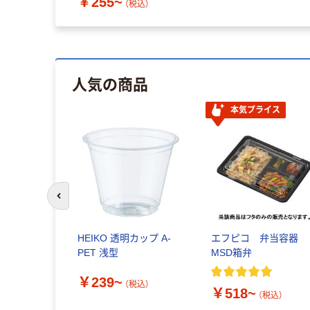
￥255~
（税込）
人気の商品
本気プライス
前のスライドへ
HEIKO 透明カップ A-
エフピコ 弁当容器
PET 浅型
MSD箱弁
￥239~
（税込）
￥518~
（税込）