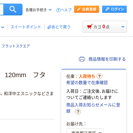
ヘルプ
各種お手続き
0
スイートポイント
あとで買う
カゴ
点
le フラットスクエア
商品情報を印刷する
ア 120mm フタ
在庫：
入荷待ち
希望の数量で在庫確認
入荷日：ご注文後、お届けに
。和洋中エスニックなどさま
ついてご連絡いたします
商品入荷お知らせメールに登
録
お届け先：