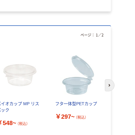
ページ：
1
／
2
次のスライド
バイオカップ MP リス
フタ一体型PETカップ
リスパック
パック
プ PBPM
￥297~
（税込）
￥548~
（税込）
￥370~