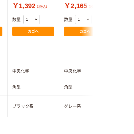
￥1,392
￥2,165
￥3,3
（税込）
（税込）
数量
数量
数量
カゴへ
カゴへ
中央化学
中央化学
中央化学
角型
角型
角型
)
ブラック系
グレー系
ブラック
ＳＤ
ＣＴ
ＳＤ