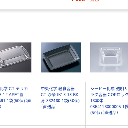
化学 CT デリカ
中央化学 軽食容器
シーピー化成 透明
8-12 APET蓋
CT 沙楽 IK18-13 BK
ラダ容器 COPロッ
591 1袋(50個)（直
身 332460 1袋(50個)
13本体
）
（直送品）
0854113000005 1
(50個)（直送品）