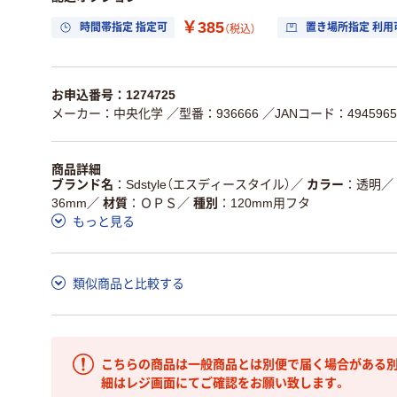
￥385
時間帯指定 指定可
置き場所指定 利用
（税込）
お申込番号：1274725
メーカー：中央化学
／型番：936666
／JANコード：4945965
商品詳細
ブランド名
Sdstyle（エスディースタイル）
／
カラー
透明
／
36mm
／
材質
ＯＰＳ
／
種別
120mm用フタ
もっと見る
類似商品と比較する
こちらの商品は一般商品とは別便で届く場合がある別
細はレジ画面にてご確認をお願い致します。