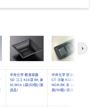
次へ
サ
中央化学 軽食容器
中央化学 軽食容器
中央化学
ク
SD ココ K16深 BK 身
CT 沙楽 KS24-12A
SD セイル
913814 1袋(50個)（直
NGR-BK 身 12500 1
377549
袋
送品）
袋(50個)（直送品）
送品）