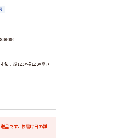
可
936666
寸法
縦123×横123×高さ
送品です。お届け日の詳