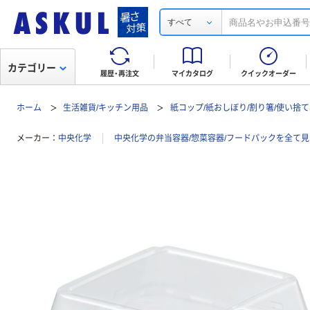
すべて
カテゴリー
履歴・再注文
マイカタログ
クイックオーダー
ホーム
生活雑貨/キッチン用品
紙コップ/紙おしぼり/割り箸/使い捨
メーカー
中央化学
中央化学の弁当容器/惣菜容器/フードパックを全て見