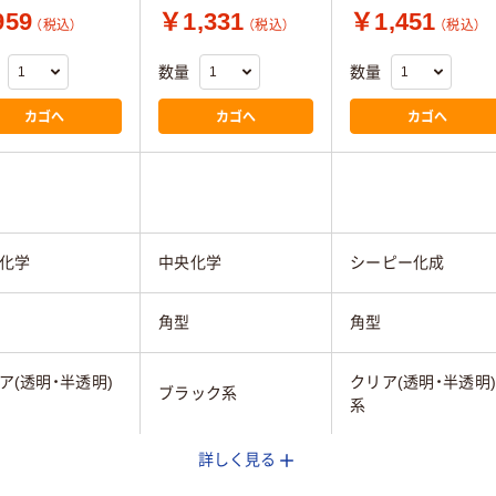
59
￥1,331
￥1,451
（税込）
（税込）
（税込）
数量
数量
カゴへ
カゴへ
カゴへ
化学
中央化学
シーピー化成
角型
角型
ア(透明・半透明)
クリア(透明・半透明
ブラック系
系
詳しく見る
ＥＴ
ＣＴ
ＡＰＥＴ