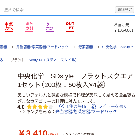
詳細設定
お届け先
〒135-0061
て容器
弁当容器/惣菜容器/フードパック
惣菜容器
中央化学 SDsty
る
ブランド
Sdstyle（エスディースタイル）
中央化学 SDstyle フラットスクエ
1セット（200枚：50枚入×4袋）
美しいフォルムと微細な模様で料理が美味しく見える食品容器
ざまなカテゴリーの料理に対応できます。
4.0
1件の評価
レビューを書く
ランキングをみる
弁当容器/惣菜容器/フードパック
￥3,410
／￥3,100（税抜き）