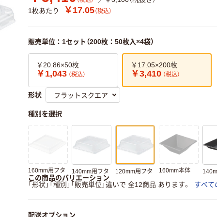
（税込）
￥17.05
1枚あたり
（税込）
販売単位：1セット（200枚：50枚入×4袋）
￥20.86×50枚
￥17.05×200枚
￥1,043
￥3,410
（税込）
（税込）
形状
種別を選択
160mm用フタ
160mm本体
140mm用フタ
120mm用フタ
140
この商品のバリエーション
「形状」「種別」「販売単位」違いで 全12商品 あります。
すべて
配送オプション