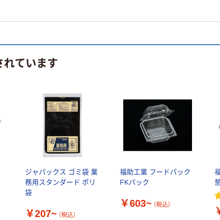
されています
ド
ジャパックス ゴミ袋 業
福助工業 フードパック
務用スタンダード ポリ
FKパック
袋
￥603~
（税込）
￥207~
（税込）